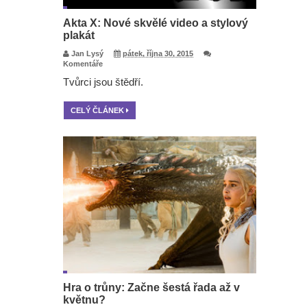
Akta X: Nové skvělé video a stylový
plakát
Jan Lysý
pátek, října 30, 2015
Komentáře
Tvůrci jsou štědří.
CELÝ ČLÁNEK
Hra o trůny: Začne šestá řada až v
květnu?