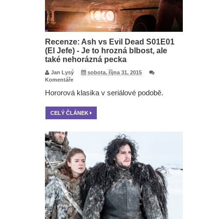
Recenze: Ash vs Evil Dead S01E01
(El Jefe) - Je to hrozná blbost, ale
také nehorázná pecka
Jan Lysý
sobota, října 31, 2015
Komentáře
Hororová klasika v seriálové podobě.
CELÝ ČLÁNEK