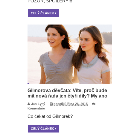
POZOR, SPOILERY!!!
CELÝ ČLÁNEK
Gilmorova děvčata: Víte, proč bude
mít nová řada jen čtyři díly? My ano
Jan Lysý
pondělí, října 26, 2015
Komentáře
Co čekat od Gilmorek?
CELÝ ČLÁNEK