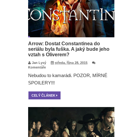
Arrow: Dostat Constantinea do
seriálu byla fuška. A jaký bude jeho
vztah s Oliverem?
Jan Lysý
středa, října 28, 2015
Komentáře
Nebudou to kamarádi. POZOR, MÍRNÉ
SPOILERY!!!
CELÝ ČLÁNEK