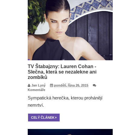
TV Štabajzny: Lauren Cohan -
Slečna, která se nezalekne ani
zombíků
Jan Lysý
pondělí, října 26, 2015
Komentáře
Sympatická herečka, kterou prohánějí
nemrtví.
CELÝ ČLÁNEK