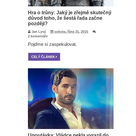
Hra o trůny: Jaký je zřejmě skutečný
důvod toho, že šestá řada začne
později?
Jan Lysý
sobota, října 31, 2015
2 komentáře
Pojďme si zaspekulovat.
CELÝ ČLÁNEK
Upoutávka: Vládce pekla vyrazil do