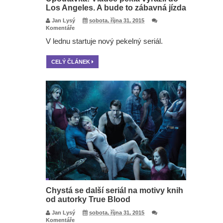
Los Angeles. A bude to zábavná jízda
Jan Lysý
sobota, října 31, 2015
Komentáře
V lednu startuje nový pekelný seriál.
CELÝ ČLÁNEK
Chystá se další seriál na motivy knih
od autorky True Blood
Jan Lysý
sobota, října 31, 2015
Komentáře