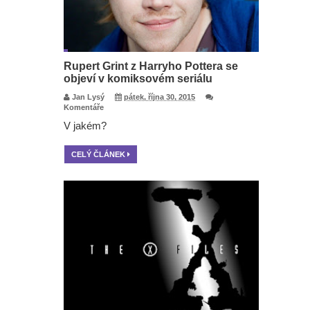
Rupert Grint z Harryho Pottera se
objeví v komiksovém seriálu
Jan Lysý
pátek, října 30, 2015
Komentáře
V jakém?
CELÝ ČLÁNEK