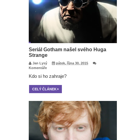
Seriál Gotham našel svého Huga
Strange
Jan Lysý
pátek, října 30, 2015
Komentáře
Kdo si ho zahraje?
CELÝ ČLÁNEK