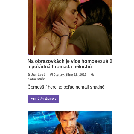
Na obrazovkách je více homosexuálů
a pořádná hromada bělochů
Jan Lysý
čtvrtek, října 29, 2015
Komentáře
Černošští herci to pořád nemají snadné.
CELÝ ČLÁNEK