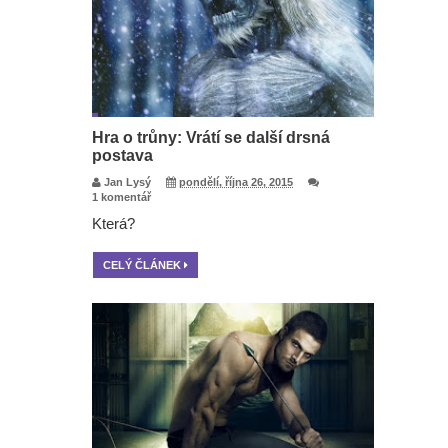
Hra o trůny: Vrátí se další drsná
postava
Jan Lysý
pondělí, října 26, 2015
1 komentář
Která?
CELÝ ČLÁNEK