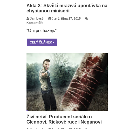
Akta X: Skvělá mrazivá upoutávka na
chystanou minisérii
Jan Lysý
úterý, října 27, 2015
Komentáře
"Oni přicházejí."
CELÝ ČLÁNEK
Živí mrtví: Producent seriálu o
Glennovi, Rickově ruce i Neganovi