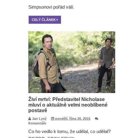
Simpsonovi pořád válí.
CELÝ ČLÁNEK
Živí mrtví: Představitel Nicholase
mluví o aktuálně velmi neoblíbené
postavě
Jan Lysý
pondělí, října 26, 2015
Komentáře
Co ho vedlo k tomu, že udělal, co udělal?