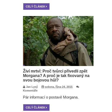
CELÝ ČLÁNEK
Živí mrtví: Proč tvůrci přivedli zpět
Morgana? A proč je tak fixovaný na
svou bojovou hůl?
Jan Lysý
sobota, října 24, 2015
Komentáře
Pár informací o postavě Morgana.
CELÝ ČLÁNEK