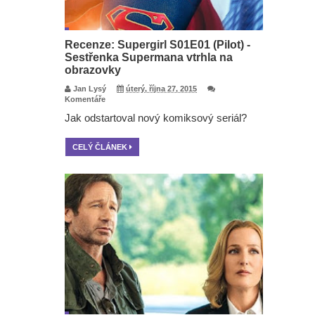
Recenze: Supergirl S01E01 (Pilot) -
Sestřenka Supermana vtrhla na
obrazovky
Jan Lysý
úterý, října 27, 2015
Komentáře
Jak odstartoval nový komiksový seriál?
CELÝ ČLÁNEK