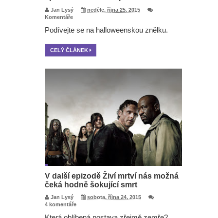
Jan Lysý
neděle, října 25, 2015
Komentáře
Podívejte se na halloweenskou znělku.
CELÝ ČLÁNEK
V další epizodě Živí mrtví nás možná
čeká hodně šokující smrt
Jan Lysý
sobota, října 24, 2015
4 komentáře
Která oblíbená postava zřejmě zemře?