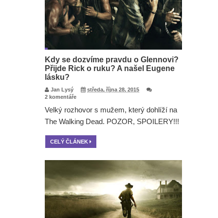
Kdy se dozvíme pravdu o Glennovi?
Přijde Rick o ruku? A našel Eugene
lásku?
Jan Lysý
středa, října 28, 2015
2 komentáře
Velký rozhovor s mužem, který dohlíží na
The Walking Dead. POZOR, SPOILERY!!!
CELÝ ČLÁNEK