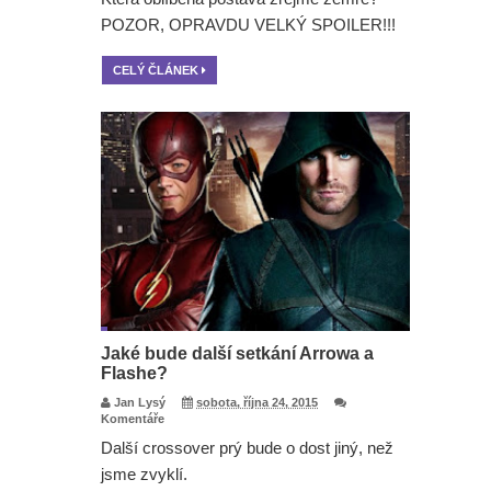
POZOR, OPRAVDU VELKÝ SPOILER!!!
CELÝ ČLÁNEK
Jaké bude další setkání Arrowa a
Flashe?
Jan Lysý
sobota, října 24, 2015
Komentáře
Další crossover prý bude o dost jiný, než
jsme zvyklí.