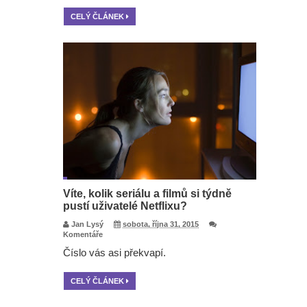
CELÝ ČLÁNEK
Víte, kolik seriálu a filmů si týdně
pustí uživatelé Netflixu?
Jan Lysý
sobota, října 31, 2015
Komentáře
Číslo vás asi překvapí.
CELÝ ČLÁNEK