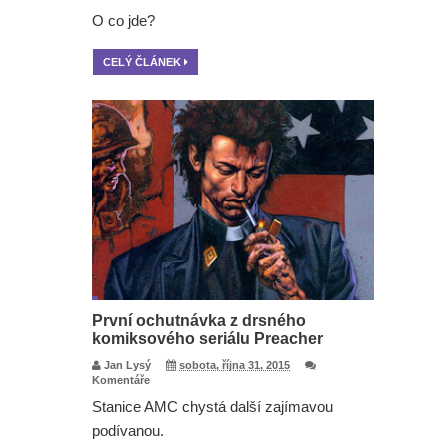
O co jde?
CELÝ ČLÁNEK
První ochutnávka z drsného
komiksového seriálu Preacher
Jan Lysý
sobota, října 31, 2015
Komentáře
Stanice AMC chystá další zajímavou
podívanou.