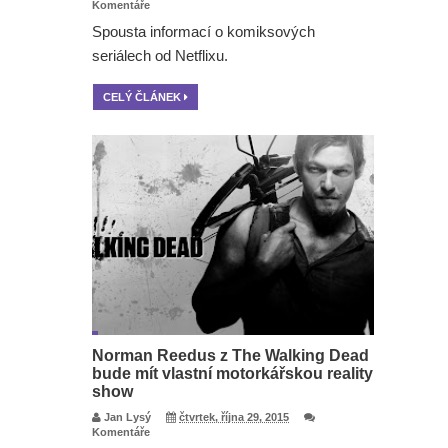
Komentáře
Spousta informací o komiksových
seriálech od Netflixu.
CELÝ ČLÁNEK
Norman Reedus z The Walking Dead
bude mít vlastní motorkářskou reality
show
Jan Lysý
čtvrtek, října 29, 2015
Komentáře