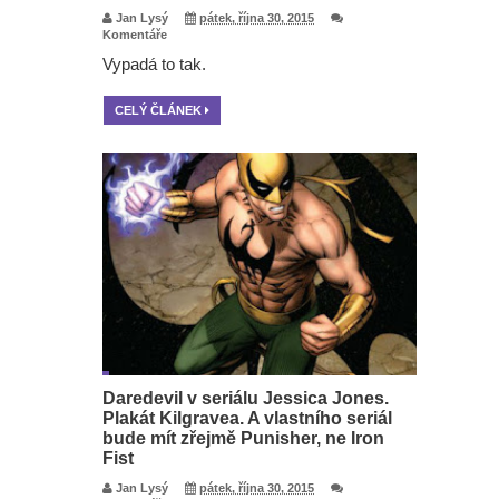
Jan Lysý
pátek, října 30, 2015
Komentáře
Vypadá to tak.
CELÝ ČLÁNEK
Daredevil v seriálu Jessica Jones.
Plakát Kilgravea. A vlastního seriál
bude mít zřejmě Punisher, ne Iron
Fist
Jan Lysý
pátek, října 30, 2015