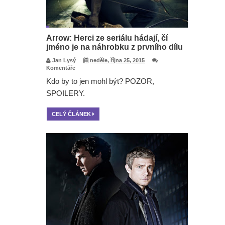
Arrow: Herci ze seriálu hádají, čí
jméno je na náhrobku z prvního dílu
Jan Lysý
neděle, října 25, 2015
Komentáře
Kdo by to jen mohl být? POZOR,
SPOILERY.
CELÝ ČLÁNEK