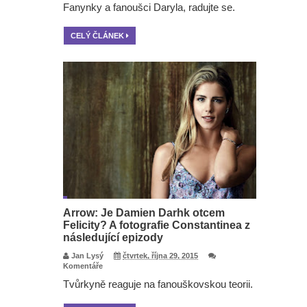
Fanynky a fanoušci Daryla, radujte se.
CELÝ ČLÁNEK
Arrow: Je Damien Darhk otcem
Felicity? A fotografie Constantinea z
následující epizody
Jan Lysý
čtvrtek, října 29, 2015
Komentáře
Tvůrkyně reaguje na fanouškovskou teorii.