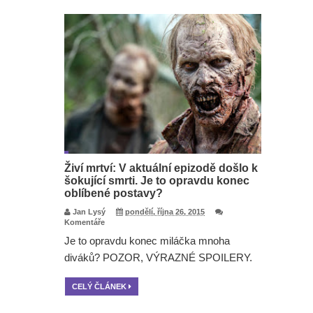
Živí mrtví: V aktuální epizodě došlo k
šokující smrti. Je to opravdu konec
oblíbené postavy?
Jan Lysý
pondělí, října 26, 2015
Komentáře
Je to opravdu konec miláčka mnoha
diváků? POZOR, VÝRAZNÉ SPOILERY.
CELÝ ČLÁNEK