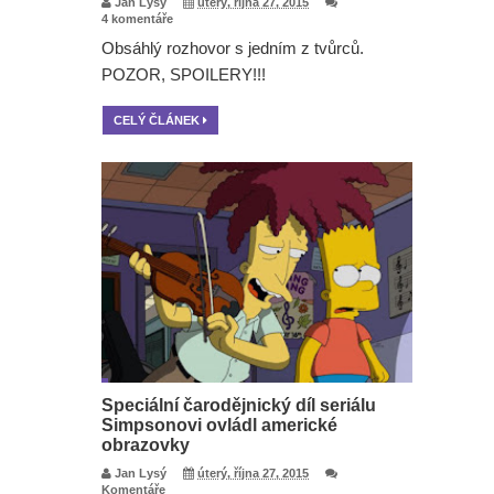
Jan Lysý
úterý, října 27, 2015
4 komentáře
Obsáhlý rozhovor s jedním z tvůrců.
POZOR, SPOILERY!!!
CELÝ ČLÁNEK
Speciální čarodějnický díl seriálu
Simpsonovi ovládl americké
obrazovky
Jan Lysý
úterý, října 27, 2015
Komentáře