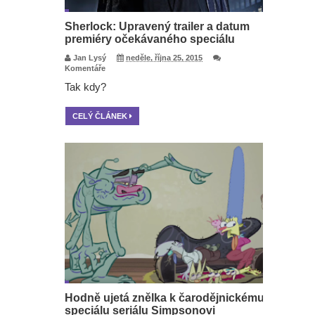
Sherlock: Upravený trailer a datum
premiéry očekávaného speciálu
Jan Lysý
neděle, října 25, 2015
Komentáře
Tak kdy?
CELÝ ČLÁNEK
Hodně ujetá znělka k čarodějnickému
speciálu seriálu Simpsonovi