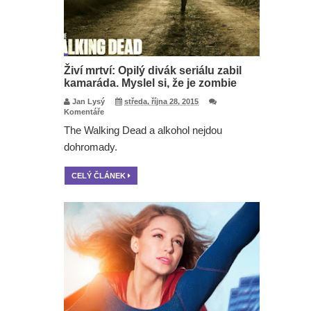
Živí mrtví: Opilý divák seriálu zabil
kamaráda. Myslel si, že je zombie
Jan Lysý
středa, října 28, 2015
Komentáře
The Walking Dead a alkohol nejdou
dohromady.
CELÝ ČLÁNEK