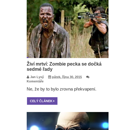
Živí mrtví: Zombie pecka se dočká
sedmé řady
Jan Lysý
pátek, října 30, 2015
Komentáře
Ne, že by to bylo zrovna překvapení.
CELÝ ČLÁNEK