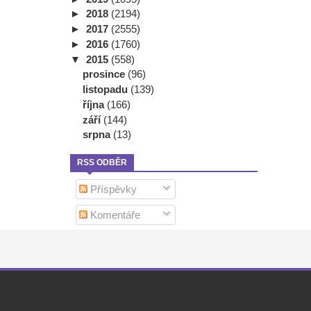
►
2018
(2194)
►
2017
(2555)
►
2016
(1760)
▼
2015
(558)
prosince
(96)
listopadu
(139)
října
(166)
září
(144)
srpna
(13)
RSS ODBĚR
Příspěvky
Komentáře