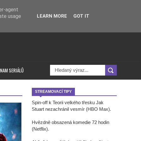
ser-agent
rate usage
LEARN MORE
GOT IT
NAM SERIÁLŮ
STREAMOVACÍ TIPY
Spin-off k Teorii velkého třesku Jak
Stuart nezachránil vesmír (HBO Max).
Hvězdně obsazená komedie 72 hodin
(Netflix).