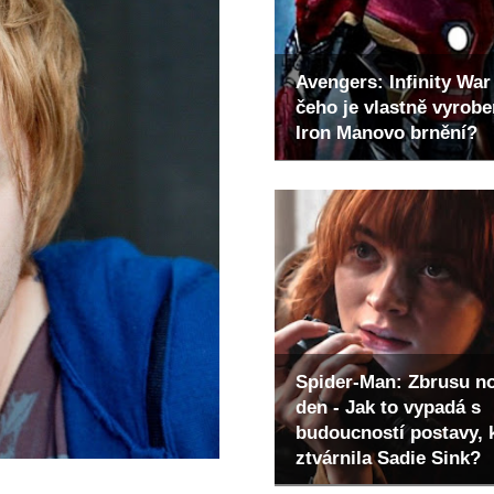
Avengers: Infinity War 
čeho je vlastně vyrob
Iron Manovo brnění?
Spider-Man: Zbrusu n
den - Jak to vypadá s
budoucností postavy, 
ztvárnila Sadie Sink?