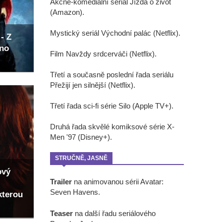
Akčně-komediální seriál Jízda o život
(Amazon).
Mystický seriál Východní palác (Netflix).
- Z
eno
Film Navždy srdcerváči (Netflix).
Třetí a současně poslední řada seriálu
Přežijí jen silnější (Netflix).
Třetí řada sci-fi série Silo (Apple TV+).
Druhá řada skvělé komiksové série X-
Men '97 (Disney+).
STRUČNĚ, JASNĚ
ový
Trailer
na animovanou sérii Avatar:
Seven Havens.
kterou
Teaser
na další řadu seriálového