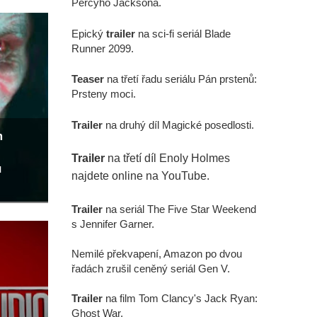
Percyho Jacksona.
Epický
trailer
na sci-fi seriál Blade
Runner 2099.
Teaser
na třetí řadu seriálu Pán prstenů:
Prsteny moci.
Trailer
na druhý díl Magické posedlosti.
m
Trailer
na třetí díl Enoly Holmes
u
najdete online na YouTube.
Trailer
na seriál The Five Star Weekend
s Jennifer Garner.
Nemilé překvapení, Amazon po dvou
řadách zrušil ceněný seriál Gen V.
Trailer
na film Tom Clancy's Jack Ryan:
Ghost War.