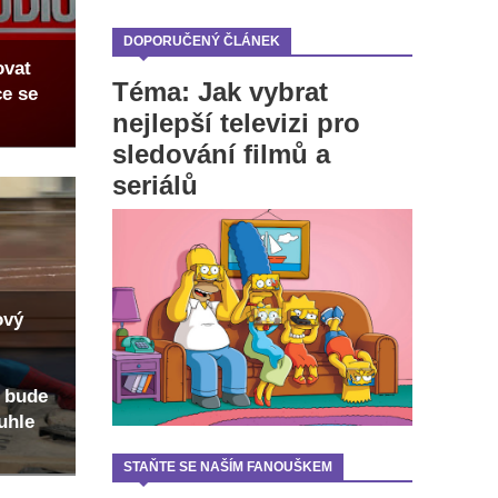
DOPORUČENÝ ČLÁNEK
ovat
Téma: Jak vybrat
ce se
nejlepší televizi pro
sledování filmů a
seriálů
ový
 bude
uhle
STAŇTE SE NAŠÍM FANOUŠKEM