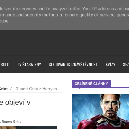
liver its services and to analyze traffic. Your IP address and u
rmance and security metrics to ensure quality of service, gene
buse.
 BOLO
TV ŠTABAJZNY
SLEDOVANOST/NÁVŠTĚVNOST
KVÍZY
SEZ
OBLÍBENÉ ČLÁNKY
rint
/
Rupert Grint z Harryho
e objeví v
,
Rupert Grint