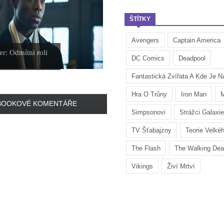
ŠTÍTKY
Avengers
Captain America
er: Odmítni roli
DC Comics
Deadpool
Fantastická Zvířata A Kde Je Na
Hra O Trůny
Iron Man
M
BOOKOVÉ KOMENTÁŘE
Simpsonovi
Strážci Galaxie
TV Šťabajzny
Teorie Velké
The Flash
The Walking De
Vikings
Živí Mrtví