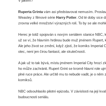
V jakém?
Ruperta Grinta
vám asi představovat nemusím. Proslavi
Weasley z filmové série
Harry Potter
. Od té doby sice d
zrovna velké množství výrazných rolí. To by se ale mohl
Herec je totiž spojován s novým seriálem stanice NBC, 
už se ví, že hlavním hrdinou bude muž jménem Rupert, k
Ale jeho život se změní, když zjistí, že komiks Imperial 
otec, není jen čirou fantasií, ale skutečností.
A jak už to tak bývá, místu jménem Imperial City hrozí z
ho může zachránit. Rupert Grint se kromě hlavní role uj
plné ruce práce. Ale určitě mu to nebude vadit, je o něm
komiksů.
NBC odsouhlasilo pilotní epizodu. V závislosti na její kva
budoucnosti seriálu.