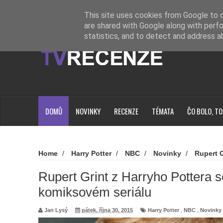
Novinky
Loading...
This site uses cookies from Google to de
are shared with Google along with perfo
statistics, and to detect and address a
DOMŮ
NOVINKY
RECENZE
TÉMATA
ČO BOLO, TO
Home
/
Harry Potter
/
NBC
/
Novinky
/
Rupert G
Pottera se objeví v komiksovém seriálu
Rupert Grint z Harryho Pottera s
komiksovém seriálu
Jan Lysý
pátek, října 30, 2015
Harry Potter
,
NBC
,
Novinky