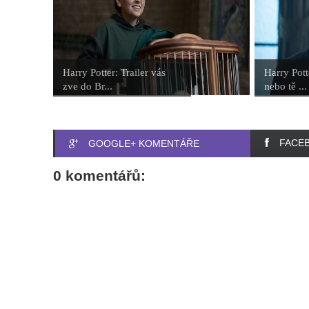
Harry Potter: Trailer vás
Harry Pott
zve do Br...
nebo tě ...
FACE
GOOGLE+ KOMENTÁŘE
0 komentářů: