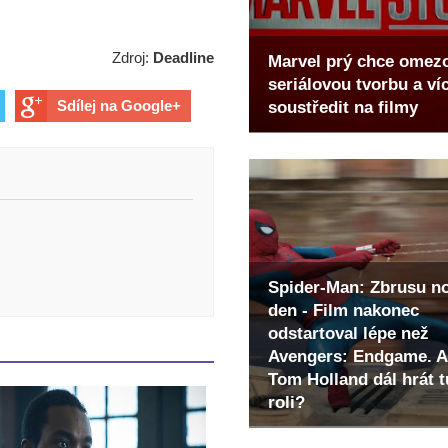
Zdroj:
Deadline
Marvel prý chce omez
seriálovou tvorbu a ví
Sdílej na Google+
soustředit na filmy
Spider-Man: Zbrusu n
den - Film nakonec
odstartoval lépe než
Avengers: Endgame. A
Tom Holland dál hrát t
roli?