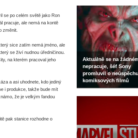
l se po celém světě jako Ron
ál pracuje, ale nemá na kontě
o změnit.
který sice zatím nemá jméno, ale
terý se živí nudnou úředničinou.
Aktuálně se na žádné
City, na kterém pracoval jeho
nepracuje, šéf Sony
promluvil o neúspěch
komiksových filmů
káza a asi uhodnete, kdo jediný
me i produkce, takže bude mít
 známo, že je velkým fandou
litě pak stanice rozhodne o