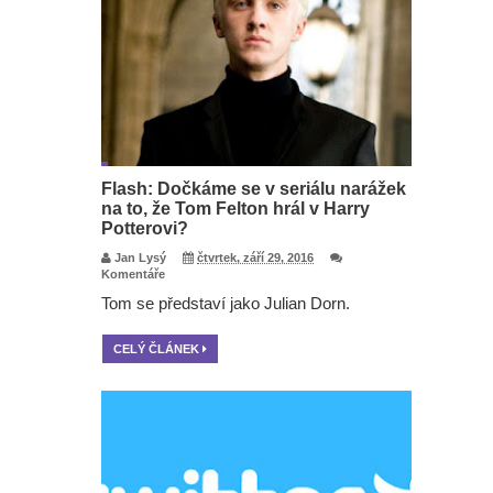
Flash: Dočkáme se v seriálu narážek
na to, že Tom Felton hrál v Harry
Potterovi?
Jan Lysý
čtvrtek, září 29, 2016
Komentáře
Tom se představí jako Julian Dorn.
CELÝ ČLÁNEK