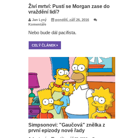
Živí mrtví: Pustí se Morgan zase do
vraždění lidí?
Jan Lysý
pondělí, září 26, 2016
Komentáře
Nebo bude dál pacifista.
CELÝ ČLÁNEK
Simpsonovi: "Gaučová" znělka z
první epizody nové řady