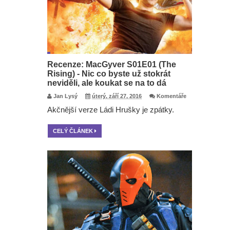
Recenze: MacGyver S01E01 (The
Rising) - Nic co byste už stokrát
neviděli, ale koukat se na to dá
Jan Lysý
úterý, září 27, 2016
Komentáře
Akčnější verze Ládi Hrušky je zpátky.
CELÝ ČLÁNEK