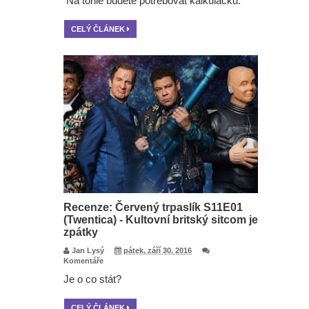
Na tohle budete potřebovat kalkulačku.
CELÝ ČLÁNEK
Recenze: Červený trpaslík S11E01
(Twentica) - Kultovní britský sitcom je
zpátky
Jan Lysý
pátek, září 30, 2016
Komentáře
Je o co stát?
CELÝ ČLÁNEK