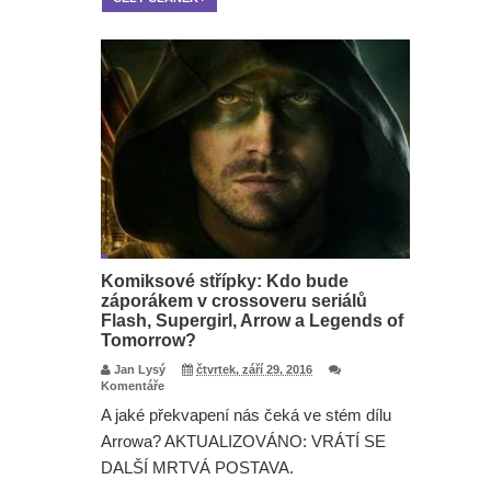
Komiksové střípky: Kdo bude
záporákem v crossoveru seriálů
Flash, Supergirl, Arrow a Legends of
Tomorrow?
Jan Lysý
čtvrtek, září 29, 2016
Komentáře
A jaké překvapení nás čeká ve stém dílu
Arrowa? AKTUALIZOVÁNO: VRÁTÍ SE
DALŠÍ MRTVÁ POSTAVA.