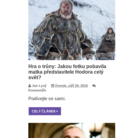
Hra o trůny: Jakou fotku pobavila
matka představitele Hodora celý
svět?
Jan Lysý
čtvrtek, září 29, 2016
Komentáře
Podívejte se sami.
CELÝ ČLÁNEK