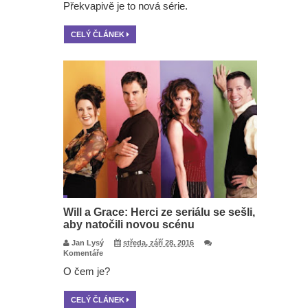
Překvapivě je to nová série.
CELÝ ČLÁNEK
Will a Grace: Herci ze seriálu se sešli,
aby natočili novou scénu
Jan Lysý
středa, září 28, 2016
Komentáře
O čem je?
CELÝ ČLÁNEK