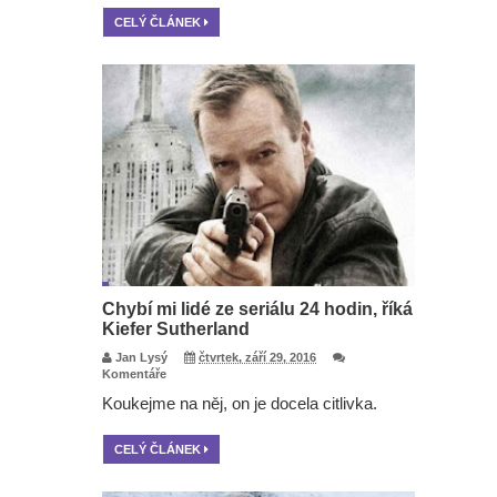
CELÝ ČLÁNEK
Chybí mi lidé ze seriálu 24 hodin, říká
Kiefer Sutherland
Jan Lysý
čtvrtek, září 29, 2016
Komentáře
Koukejme na něj, on je docela citlivka.
CELÝ ČLÁNEK