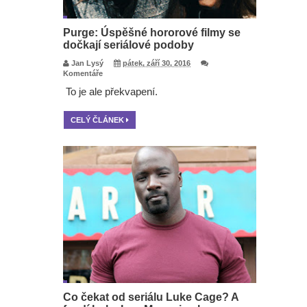
Purge: Úspěšné hororové filmy se
dočkají seriálové podoby
Jan Lysý
pátek, září 30, 2016
Komentáře
To je ale překvapení.
CELÝ ČLÁNEK
Co čekat od seriálu Luke Cage? A