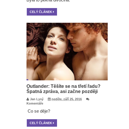
CELÝ ČLÁNEK
Outlander: Těšíte se na třetí řadu?
Špatná zpráva, asi začne později
Jan Lysý
neděle, září 25, 2016
Komentáře
Co se děje?
CELÝ ČLÁNEK