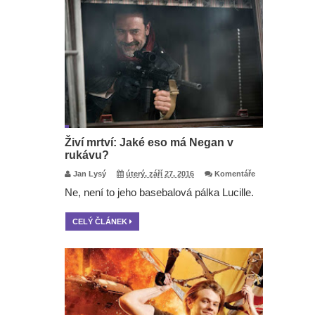
Živí mrtví: Jaké eso má Negan v
rukávu?
Jan Lysý
úterý, září 27, 2016
Komentáře
Ne, není to jeho basebalová pálka Lucille.
CELÝ ČLÁNEK