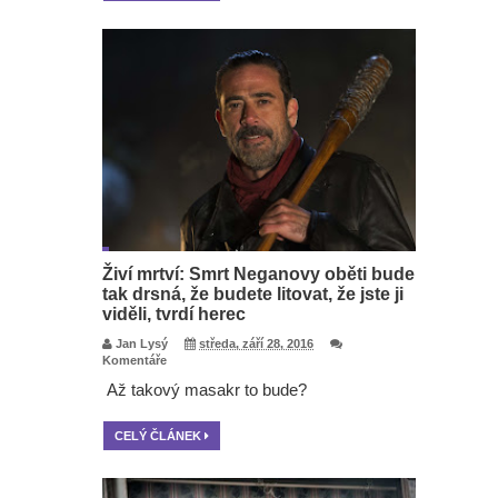
Živí mrtví: Smrt Neganovy oběti bude
tak drsná, že budete litovat, že jste ji
viděli, tvrdí herec
Jan Lysý
středa, září 28, 2016
Komentáře
Až takový masakr to bude?
CELÝ ČLÁNEK