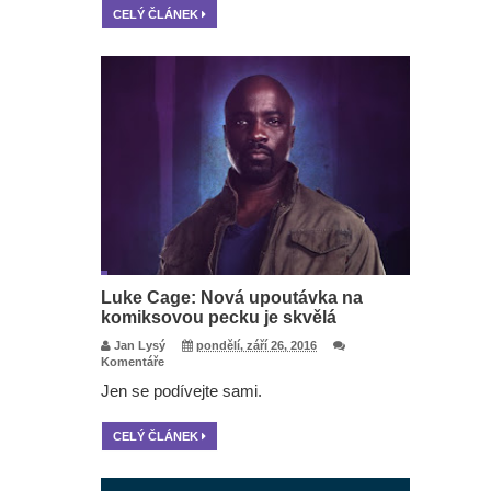
CELÝ ČLÁNEK
Luke Cage: Nová upoutávka na
komiksovou pecku je skvělá
Jan Lysý
pondělí, září 26, 2016
Komentáře
Jen se podívejte sami.
CELÝ ČLÁNEK