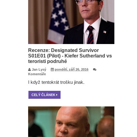
Recenze: Designated Survivor
S01E01 (Pilot) - Kiefer Sutherland vs
teroristi podruhé
Jan Lysý
pondělí, září 26, 2016
Komentáře
I když tentokrát trošku jinak.
CELÝ ČLÁNEK