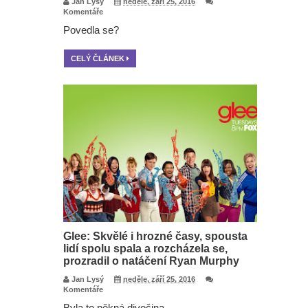
Jan Lysý
neděle, září 25, 2016
Komentáře
Povedla se?
CELÝ ČLÁNEK
Glee: Skvělé i hrozné časy, spousta
lidí spolu spala a rozcházela se,
prozradil o natáčení Ryan Murphy
Jan Lysý
neděle, září 25, 2016
Komentáře
Byla to pěkná divočina.