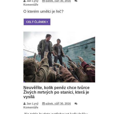
Jan Lysý
pátek, září 30, 2016
Komentáře
O kterém umělci je řeč?
CELÝ ČLÁNEK
Neuvěříte, kolik peněz chce tvůrce
Živých mrtvých po stanici, která je
vysílá
Jan Lysý
pátek, září 30, 2016
Komentáře