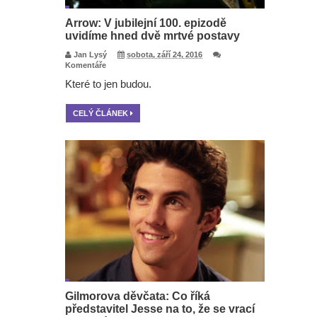
Arrow: V jubilejní 100. epizodě
uvidíme hned dvě mrtvé postavy
Jan Lysý
sobota, září 24, 2016
Komentáře
Které to jen budou.
CELÝ ČLÁNEK
Gilmorova děvčata: Co říká
představitel Jesse na to, že se vrací