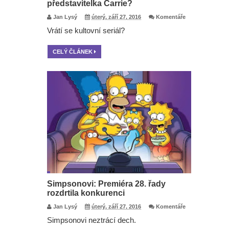
představitelka Carrie?
Jan Lysý
úterý, září 27, 2016
Komentáře
Vrátí se kultovní seriál?
CELÝ ČLÁNEK
Simpsonovi: Premiéra 28. řady
rozdrtila konkurenci
Jan Lysý
úterý, září 27, 2016
Komentáře
Simpsonovi neztrácí dech.