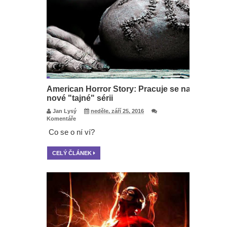
American Horror Story: Pracuje se na
nové "tajné" sérii
Jan Lysý
neděle, září 25, 2016
Komentáře
Co se o ní ví?
CELÝ ČLÁNEK