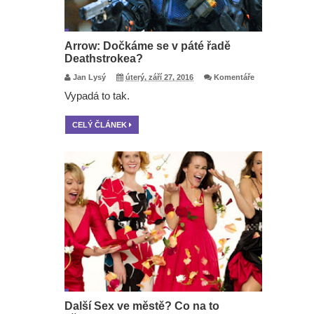
Arrow: Dočkáme se v páté řadě
Deathstrokea?
Jan Lysý
úterý, září 27, 2016
Komentáře
Vypadá to tak.
CELÝ ČLÁNEK
Další Sex ve městě? Co na to