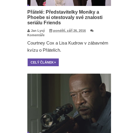
Přátelé: Představitelky Moniky a
Phoebe si otestovaly své znalosti
seriálu Friends
Jan Lysý
pondělí, září 26, 2016
Komentáře
Courtney Cox a Lisa Kudrow v zábavném
kvízu o Přátelích.
CELÝ ČLÁNEK