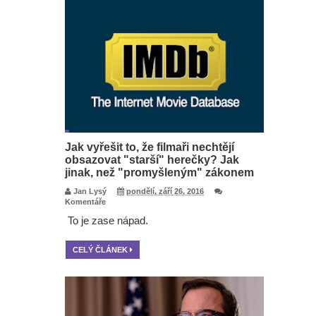
Jak vyřešit to, že filmaři nechtějí
obsazovat "starší" herečky? Jak
jinak, než "promyšleným" zákonem
Jan Lysý
pondělí, září 26, 2016
Komentáře
To je zase nápad.
CELÝ ČLÁNEK