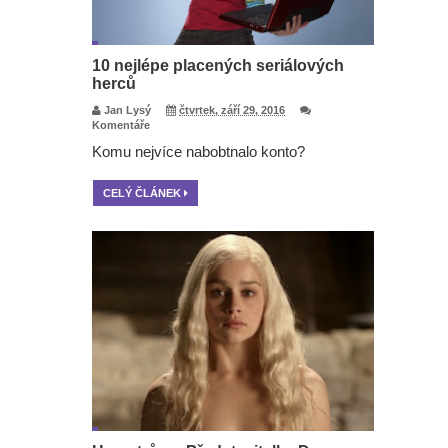
10 nejlépe placených seriálových
herců
Jan Lysý
čtvrtek, září 29, 2016
Komentáře
Komu nejvíce nabobtnalo konto?
CELÝ ČLÁNEK