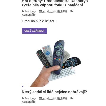
Hra o trůny: Představitelka Daenerys
zveřejnila vtipnou fotku z natáčení
Jan Lysý
středa, září 28, 2016
Komentáře
Draci na ní ale nejsou.
CELÝ ČLÁNEK
Který seriál si lidé nejvíce nahrávají?
Jan Lysý
středa, září 28, 2016
Komentáře