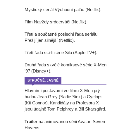
Mystický seriál Východní palác (Netflix).
Film Navždy srdcerváči (Netflix).
Třetí a současně poslední řada seriálu
Přežijí jen silnější (Netflix).
Třetí řada sci-fi série Silo (Apple TV+).
Druhá řada skvělé komiksové série X-Men
'97 (Disney+).
STRUČNĚ, JASNĚ
Hlavními postavami ve filmu X-Men prý
budou Jean Grey (Sadie Sink) a Cyclops
(Kit Connor). Kandidáty na Profesora X
jsou údajně Tom Pelphrey a Bill Skarsgård.
Trailer
na animovanou sérii Avatar: Seven
Havens.