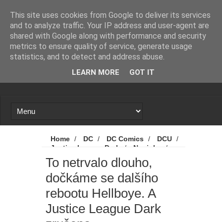
Novinky
Loading...
This site uses cookies from Google to deliver its services
and to analyze traffic. Your IP address and user-agent are
shared with Google along with performance and security
metrics to ensure quality of service, generate usage
statistics, and to detect and address abuse.
LEARN MORE
GOT IT
Home
/
DC
/
DC Comics
/
DCU
/
Justice League Dark
/
Novinky
/
Warner Bros. Discovery
/
To netrvalo
To netrvalo dlouho,
dlouho, dočkáme se dalšího rebootu
dočkáme se dalšího
Hellboye. A Justice League Dark zrušena
rebootu Hellboye. A
Justice League Dark