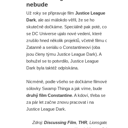
nebude
Už roky se připravuje film
Justice League
Dark
, ale asi málokdo věřil, že se ho
skutečně dočkáme. Speciálně pak poté, co
se DC Universe ujalo nové vedení, které
zrušilo hned několik projektů, včetně filmu o
Zatanně a seriálu o Constantineovi (oba
jsou členy týmu Justice League Dark). A
bohužel se to potvrdilo, Justice League
Dark byla taktéž odpískána.
Nicméně, podle všeho se dočkáme filmové
sólovky Swamp Thinga a jak víme, bude
druhý film Constantine
. A kdoví, třeba se
za pár let začne znovu pracovat i na
Justice League Dark.
Zdroj:
Discussing Film
,
THR
, Lionsgate