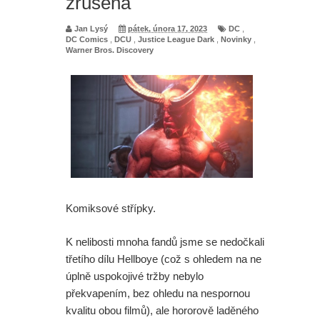
zrušena
Jan Lysý
pátek, února 17, 2023
DC
,
DC Comics
,
DCU
,
Justice League Dark
,
Novinky
,
Warner Bros. Discovery
Komiksové střípky.
K nelibosti mnoha fandů jsme se nedočkali
třetího dílu Hellboye (což s ohledem na ne
úplně uspokojivé tržby nebylo
překvapením, bez ohledu na nespornou
kvalitu obou filmů), ale hororově laděného