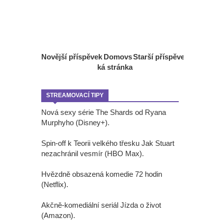
Novější příspěvek
Domovs
Starší příspěvek
ká stránka
STREAMOVACÍ TIPY
Nová sexy série The Shards od Ryana
Murphyho (Disney+).
Spin-off k Teorii velkého třesku Jak Stuart
nezachránil vesmír (HBO Max).
Hvězdně obsazená komedie 72 hodin
(Netflix).
Akčně-komediální seriál Jízda o život
(Amazon).