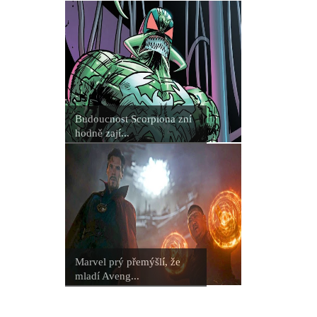
Budoucnost Scorpiona zní
hodně zají...
Marvel prý přemýšlí, že
mladí Aveng...