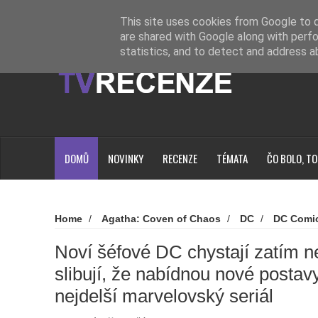
Novinky
Loading...
This site uses cookies from Google to de
are shared with Google along with perfo
statistics, and to detect and address a
DOMŮ
NOVINKY
RECENZE
TÉMATA
ČO BOLO, TO
Home
/
Agatha: Coven of Chaos
/
DC
/
DC Comi
Universe
/
Disney+
/
James Gunn
/
Novinky
/
Wa
šéfové DC chystají zatím největší příběhy a slibují, že nabí
Noví šéfové DC chystají zatím ne
nejdelší marvelovský seriál
slibují, že nabídnou nové postav
nejdelší marvelovský seriál