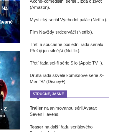
Akčně-komediální seriál Jízda o život
(Amazon).
 Na
Mystický seriál Východní palác (Netflix).
kávané
Film Navždy srdcerváči (Netflix).
Třetí a současně poslední řada seriálu
Přežijí jen silnější (Netflix).
Třetí řada sci-fi série Silo (Apple TV+).
Druhá řada skvělé komiksové série X-
Men '97 (Disney+).
STRUČNĚ, JASNĚ
Trailer
na animovanou sérii Avatar:
- Z
Seven Havens.
eno
Teaser
na další řadu seriálového