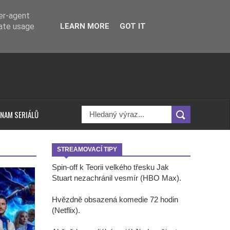
ser-agent
rate usage
LEARN MORE
GOT IT
NAM SERIÁLŮ
STREAMOVACÍ TIPY
Spin-off k Teorii velkého třesku Jak
Stuart nezachránil vesmír (HBO Max).
Hvězdně obsazená komedie 72 hodin
(Netflix).