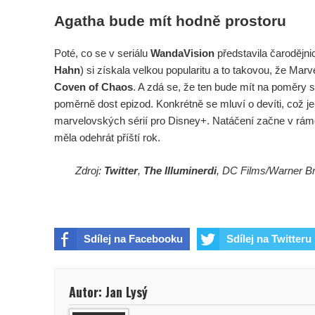
Agatha bude mít hodně prostoru
Poté, co se v seriálu
WandaVision
představila čarodějn
Hahn
) si získala velkou popularitu a to takovou, že Marvel
Coven of Chaos
. A zdá se, že ten bude mít na poměry
poměrně dost epizod. Konkrétně se mluví o devíti, což je
marvelovských sérií pro Disney+. Natáčení začne v rámc
měla odehrát příští rok.
Zdroj:
Twitter
,
The Illuminerdi
, DC Films/Warner Br
Sdílej na Facebooku
Sdílej na Twitteru
Autor: Jan Lysý