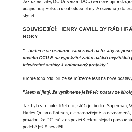
Jak už asi víte, DC Universa (DCU) se nově ujme dvoji
údajně mají velké a dlouhodobé plány. A očividně je to p
slyšet:
SOUVISEJÍCÍ: HENRY CAVILL BY RÁD H
ROKY
"...budeme se primárně zaměřovat na to, aby se posou
nového DCU & na vyprávění zatím našich největších p
televizními seriály & animovaný projekty."
Kromě toho přislíbil, že se můžeme těšit na nové postav
"Jsem si jistý, že vytáhneme ještě víc postav ze širo
Jak bylo v minulosti řečeno, stěžejní budou Superman
Harley Quinn a Batman, ale samozřejmě to neznamená, ž
pravdou, že DC má k dispozici širokou plejádu padouchů 
podobě ještě neviděli.