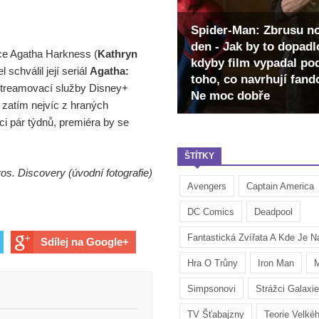
Spider-Man: Zbrusu n
den - Jak by to dopadl
ice Agatha Harkness (
Kathryn
kdyby film vypadal po
 schválil její seriál
Agatha:
toho, co navrhují fan
 streamovací služby Disney+
Ne moc dobře
 zatím nejvíc z hraných
i pár týdnů, premiéra by se
ŠTÍTKY
os. Discovery (úvodní fotografie)
Avengers
Captain America
DC Comics
Deadpool
Fantastická Zvířata A Kde Je Na
Sdílej na Google+
Hra O Trůny
Iron Man
M
Simpsonovi
Strážci Galaxie
TV Šťabajzny
Teorie Velké