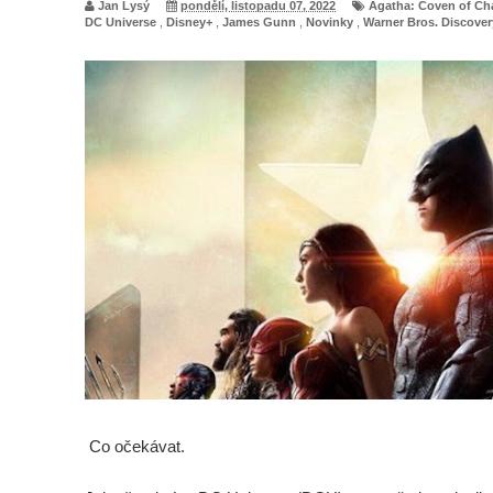
Jan Lysý
pondělí, listopadu 07, 2022
Agatha: Coven of Ch
DC Universe
,
Disney+
,
James Gunn
,
Novinky
,
Warner Bros. Discover
Co očekávat.