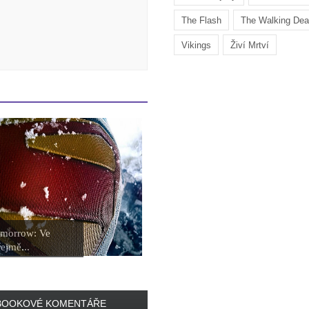
The Flash
The Walking De
Vikings
Živí Mrtví
omorrow: Ve
řejmě...
BOOKOVÉ KOMENTÁŘE