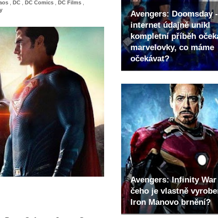
aos
,
DC
,
DC Comics
,
DC Films
,
y
Avengers: Doomsday -
internet údajně unikl
kompletní příběh oče
marvelovky, co máme
očekávat?
Avengers: Infinity War 
čeho je vlastně vyrob
Iron Manovo brnění?