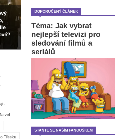
DOPORUČENÝ ČLÁNEK
ový
o,
Téma: Jak vybrat
dle
nejlepší televizi pro
dové?
sledování filmů a
seriálů
jít
arvel
STAŇTE SE NAŠÍM FANOUŠKEM
ho Třesku