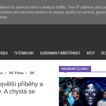
liver its services and to analyze traffic. Your IP address and u
rmance and security metrics to ensure quality of service, gene
buse.
 BOLO
TV ŠTABAJZNY
SLEDOVANOST/NÁVŠTĚVNOST
KVÍZY
SEZ
OBLÍBENÉ ČLÁNKY
cs
/
DC Films
/
DC
rner Bros. Discovery
/
Noví
dnou nové postavy. A chystá se
jvětší příběhy a
y. A chystá se