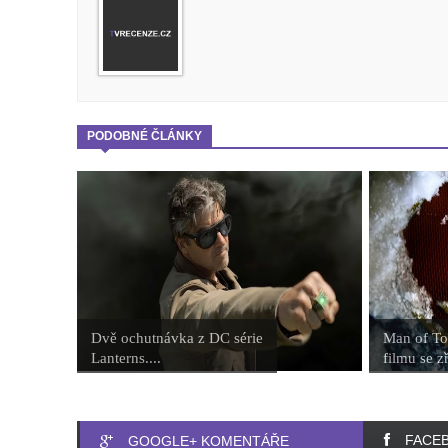
PODOBNÉ ČLÁNKY
Dvě ochutnávka z DC série
Man of T
Lanterns....
filmu se z
FACE
GOOGLE+ KOMENTÁŘE