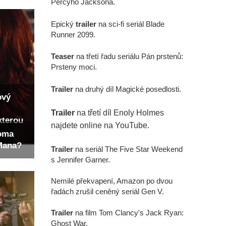
Percyho Jacksona.
Epický
trailer
na sci-fi seriál Blade
Runner 2099.
Teaser
na třetí řadu seriálu Pán prstenů:
Prsteny moci.
Trailer
na druhý díl Magické posedlosti.
ový
Trailer
na třetí díl Enoly Holmes
kterou
najdete online na YouTube.
Toma
-Mana?
Trailer
na seriál The Five Star Weekend
s Jennifer Garner.
Nemilé překvapení, Amazon po dvou
řadách zrušil ceněný seriál Gen V.
Trailer
na film Tom Clancy's Jack Ryan:
Ghost War.