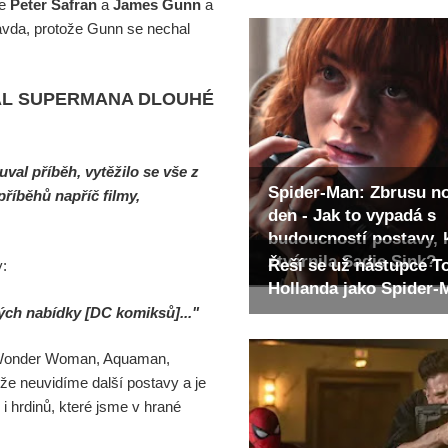
ce
Peter Safran
a
James Gunn
a
ravda, protože Gunn se nechal
RÁL SUPERMANA DLOUHÉ
val příběh, vytěžilo se vše z
Spider-Man: Zbrusu n
říběhů napříč filmy,
den - Jak to vypadá s
budoucností postavy, 
ztvárnila Sadie Sink?
Řeší se už nástupce 
y:
Hollanda jako Spider
kých nabídky [DC komiksů]..."
, Wonder Woman, Aquaman,
e neuvidíme další postavy a je
i hrdinů, které jsme v hrané