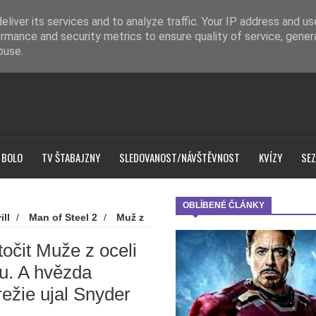
liver its services and to analyze traffic. Your IP address and u
rmance and security metrics to ensure quality of service, gene
buse.
 BOLO
TV ŠTABAJZNY
SLEDOVANOST/NÁVŠTĚVNOST
KVÍZY
SEZ
OBLÍBENÉ ČLÁNKY
ill
/
Man of Steel 2
/
Muž z
 Snyder
/
Warner Bros.
nemá smlouvu. A hvězda Watchmenů
očit Muže z oceli
vu. A hvězda
ežie ujal Snyder