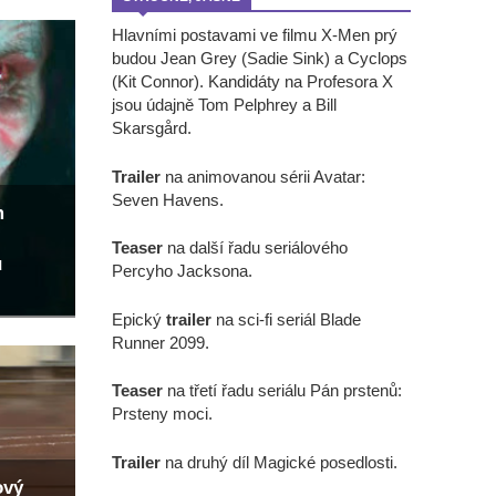
Hlavními postavami ve filmu X-Men prý
budou Jean Grey (Sadie Sink) a Cyclops
(Kit Connor). Kandidáty na Profesora X
jsou údajně Tom Pelphrey a Bill
Skarsgård.
Trailer
na animovanou sérii Avatar:
Seven Havens.
m
Teaser
na další řadu seriálového
u
Percyho Jacksona.
Epický
trailer
na sci-fi seriál Blade
Runner 2099.
Teaser
na třetí řadu seriálu Pán prstenů:
Prsteny moci.
Trailer
na druhý díl Magické posedlosti.
ový