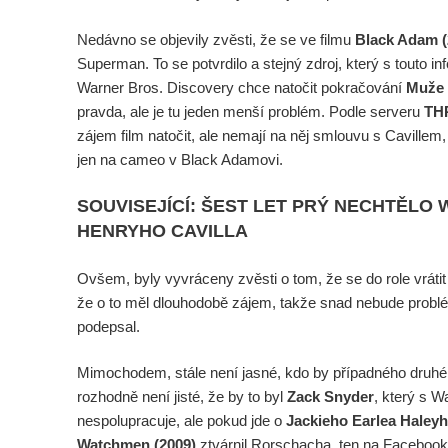
Nedávno se objevily zvěsti, že se ve filmu
Black Adam (
Superman. To se potvrdilo a stejný zdroj, který s touto info
Warner Bros. Discovery chce natočit pokračování
Muže z
pravda, ale je tu jeden menší problém. Podle serveru
TH
zájem film natočit, ale nemají na něj smlouvu s Cavillem,
jen na cameo v Black Adamovi.
SOUVISEJÍCÍ: ŠEST LET PRÝ NECHTĚLO
HENRYHO CAVILLA
Ovšem, byly vyvráceny zvěsti o tom, že se do role vráti
že o to měl dlouhodobě zájem, takže snad nebude probl
podepsal.
Mimochodem, stále není jasné, kdo by případného druhéh
rozhodně není jisté, že by to byl
Zack Snyder
, který s 
nespolupracuje, ale pokud jde o
Jackieho Earlea Haleyh
Watchmen (2009)
ztvárnil Rorschacha, ten na Facebook