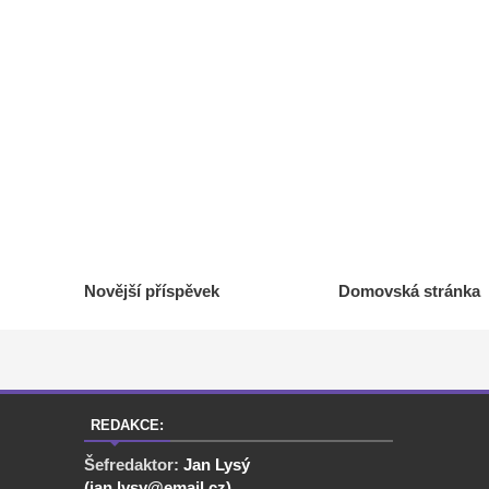
Novější příspěvek
Domovská stránka
REDAKCE:
Šefredaktor:
Jan Lysý
(jan.lysy@email.cz)