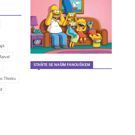
jít
arvel
STAŇTE SE NAŠÍM FANOUŠKEM
ho Třesku
ad