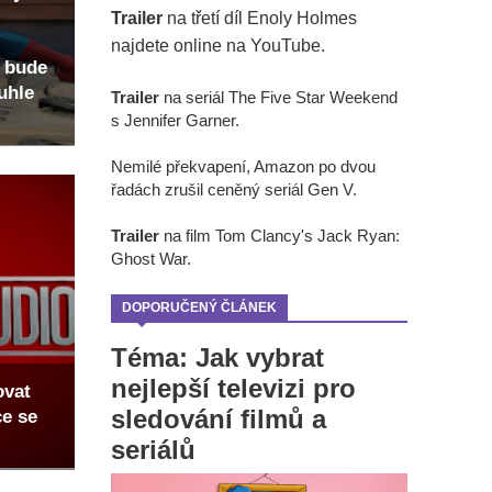
Trailer
na třetí díl Enoly Holmes
najdete online na YouTube.
 bude
uhle
Trailer
na seriál The Five Star Weekend
s Jennifer Garner.
Nemilé překvapení, Amazon po dvou
řadách zrušil ceněný seriál Gen V.
Trailer
na film Tom Clancy's Jack Ryan:
Ghost War.
DOPORUČENÝ ČLÁNEK
Téma: Jak vybrat
nejlepší televizi pro
ovat
sledování filmů a
ce se
seriálů