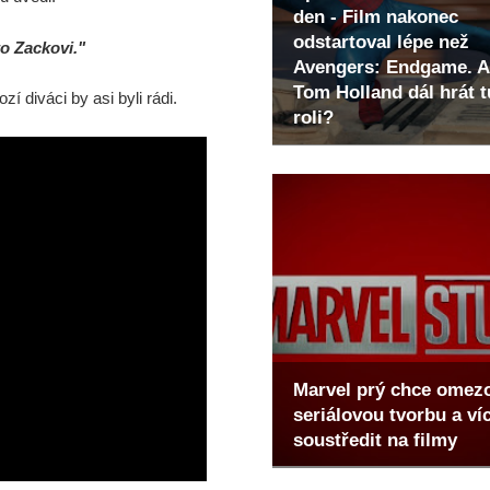
den - Film nakonec
odstartoval lépe než
to Zackovi."
Avengers: Endgame. A
Tom Holland dál hrát t
í diváci by asi byli rádi.
roli?
Marvel prý chce omez
seriálovou tvorbu a ví
soustředit na filmy