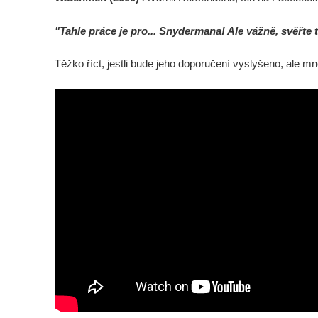
"Tahle práce je pro... Snydermana! Ale vážně, svěřte 
Těžko říct, jestli bude jeho doporučení vyslyšeno, ale mnoz