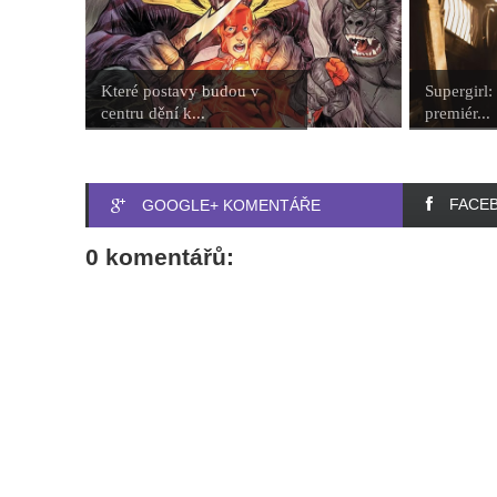
Které postavy budou v
Supergirl:
centru dění k...
premiér...
FACE
GOOGLE+ KOMENTÁŘE
0 komentářů: