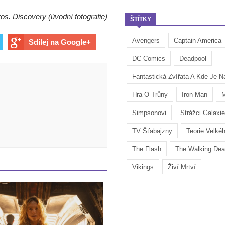
os. Discovery (úvodní fotografie)
ŠTÍTKY
Avengers
Captain America
Sdílej na Google+
DC Comics
Deadpool
Fantastická Zvířata A Kde Je Na
Hra O Trůny
Iron Man
M
Simpsonovi
Strážci Galaxie
TV Šťabajzny
Teorie Velké
The Flash
The Walking De
Vikings
Živí Mrtví