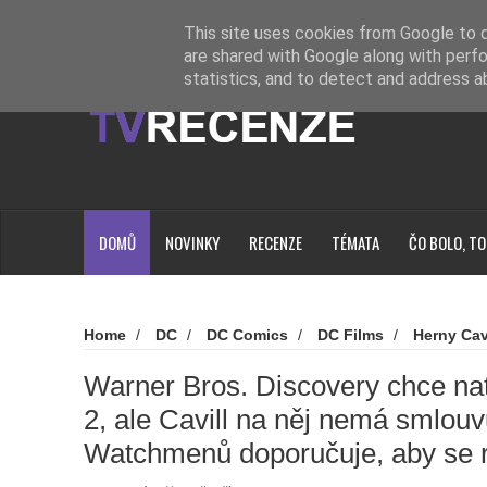
Novinky
Loading...
This site uses cookies from Google to de
are shared with Google along with perfo
statistics, and to detect and address a
DOMŮ
NOVINKY
RECENZE
TÉMATA
ČO BOLO, TO
Home
/
DC
/
DC Comics
/
DC Films
/
Herny Cav
oceli 2
/
Novinky
/
Superman
/
Watchmen
/
Zack
Discovery chce natočit Muže z oceli 2, ale Cavill na něj 
Warner Bros. Discovery chce nat
doporučuje, aby se režie ujal Snyder
2, ale Cavill na něj nemá smlou
Watchmenů doporučuje, aby se r