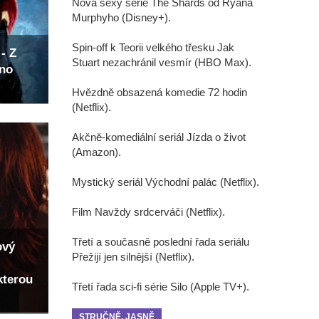
Nová sexy série The Shards od Ryana
Murphyho (Disney+).
Spin-off k Teorii velkého třesku Jak
- Z
Stuart nezachránil vesmír (HBO Max).
eno
Hvězdně obsazená komedie 72 hodin
(Netflix).
Akčně-komediální seriál Jízda o život
(Amazon).
Mystický seriál Východní palác (Netflix).
Film Navždy srdcerváči (Netflix).
Třetí a současně poslední řada seriálu
ový
Přežijí jen silnější (Netflix).
kterou
Třetí řada sci-fi série Silo (Apple TV+).
STRUČNĚ, JASNĚ