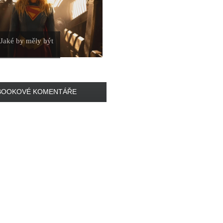
 Jaké by měly být
BOOKOVÉ KOMENTÁŘE