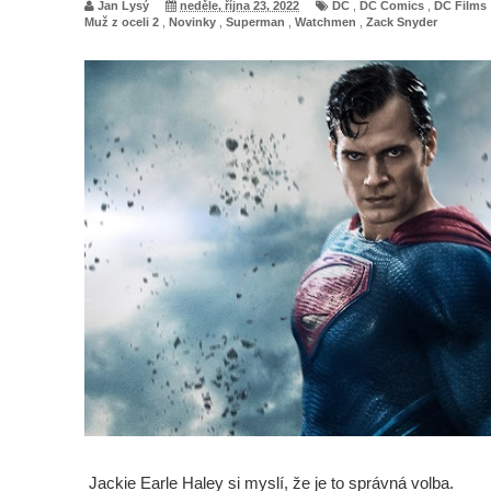
Jan Lysý
neděle, října 23, 2022
DC
,
DC Comics
,
DC Films
Muž z oceli 2
,
Novinky
,
Superman
,
Watchmen
,
Zack Snyder
Jackie Earle Haley si myslí, že je to správná volba.