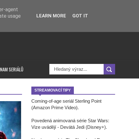
ser-agent
rate usage
LEARN MORE
GOT IT
NAM SERIÁLŮ
STREAMOVACÍ TIPY
Coming-of-age seriál Sterling Point
(Amazon Prime Video).
Povedená animovaná série Star Wars:
Vize uvádějí - Devátá Jedi (Disney+).