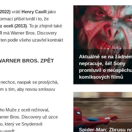
2022)
vrátí
Henry Cavill
jako
rmací přišel tvrdil i to, že
 oceli (2013)
. To je zřejmě také
R
má Warner Bros. Discovery
 ten podle všeho uzavřel kontrakt
Aktuálně se na žádné
 WARNER BROS. ZPĚT
nepracuje, šéf Sony
promluvil o neúspěch
komiksových filmů
t nechce, naopak se proslýchá,
ém s tím, aby novou smlouvu
o Muže z oceli režíroval,
Warner Bros. Discovery už úzce
o, který ve Snyderově
Spider-Man: Zbrusu n
u uvedl: