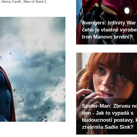
,
Herny Cavill
,
Man of Steel 2
,
Avengers: Infinity War 
čeho je vlastně vyrob
Iron Manovo brnění?
Spider-Man: Zbrusu n
den - Jak to vypadá s
budoucností postavy, 
ztvárnila Sadie Sink?