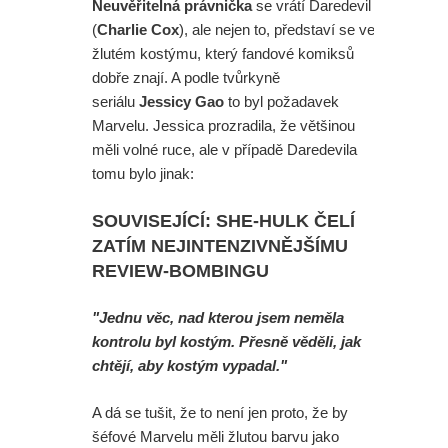
Neuvěřitelná právnička
se vrátí Daredevil
(
Charlie Cox
), ale nejen to, představí se ve
žlutém kostýmu, který fandové komiksů
dobře znají. A podle tvůrkyně
seriálu
Jessicy Gao
to byl požadavek
Marvelu. Jessica prozradila, že většinou
měli volné ruce, ale v případě Daredevila
tomu bylo jinak:
SOUVISEJÍCÍ: SHE-HULK ČELÍ
ZATÍM NEJINTENZIVNĚJŠÍMU
REVIEW-BOMBINGU
"Jednu věc, nad kterou jsem neměla
kontrolu byl kostým. Přesně věděli, jak
chtějí, aby kostým vypadal."
A dá se tušit, že to není jen proto, že by
šéfové Marvelu měli žlutou barvu jako