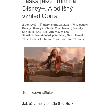
Láska jako hrom na
vzhled Gorra
Disney+. A odlišný
vzhled Gorra
Jan Lysý
úterý, srpna 23, 2022
Daredevil
,
Disney
,
Disney+
,
Charlie Cox
,
Marvel
,
Novinky
,
She-Hulk
,
She-Hulk: Attorney at Law
,
She-Hulk: Neuvěřitelná právnička
,
Thor
,
Thor 4
,
Thor: Láska jako hrom
,
Thor: Love and Thunder
Komiksové střípky.
Jak už víme, v seriálu
She-Hulk: