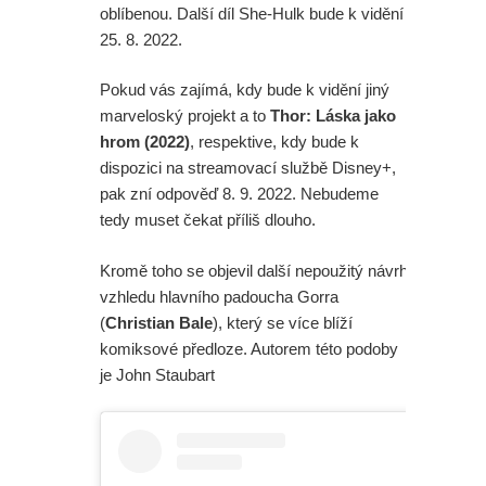
oblíbenou. Další díl She-Hulk bude k vidění
25. 8. 2022.
Pokud vás zajímá, kdy bude k vidění jiný
marveloský projekt a to
Thor: Láska jako
hrom (2022)
, respektive, kdy bude k
dispozici na streamovací službě Disney+,
pak zní odpověď 8. 9. 2022. Nebudeme
tedy muset čekat příliš dlouho.
Kromě toho se objevil další nepoužitý návrh
vzhledu hlavního padoucha Gorra
(
Christian Bale
), který se více blíží
komiksové předloze. Autorem této podoby
je John Staubart