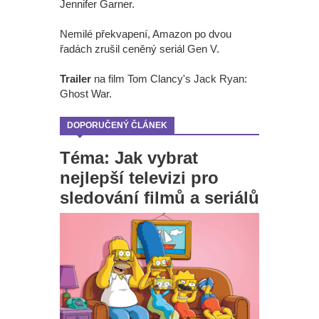
Jennifer Garner.
Nemilé překvapení, Amazon po dvou
řadách zrušil ceněný seriál Gen V.
Trailer
na film Tom Clancy's Jack Ryan:
Ghost War.
DOPORUČENÝ ČLÁNEK
Téma: Jak vybrat
nejlepší televizi pro
sledování filmů a seriálů