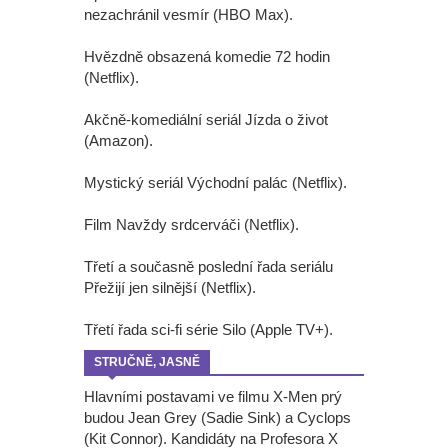
nezachránil vesmír (HBO Max).
Hvězdně obsazená komedie 72 hodin
(Netflix).
Akčně-komediální seriál Jízda o život
(Amazon).
Mystický seriál Východní palác (Netflix).
Film Navždy srdcerváči (Netflix).
Třetí a současně poslední řada seriálu
Přežijí jen silnější (Netflix).
Třetí řada sci-fi série Silo (Apple TV+).
STRUČNĚ, JASNĚ
Hlavními postavami ve filmu X-Men prý
budou Jean Grey (Sadie Sink) a Cyclops
(Kit Connor). Kandidáty na Profesora X