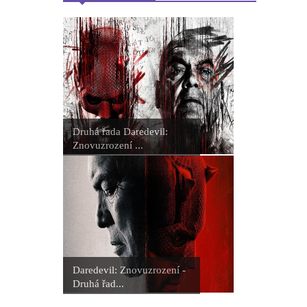
Druhá řada Daredevil:
Znovuzrození ...
Daredevil: Znovuzrození -
Druhá řad...