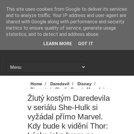
Novinky
Loading...
This site uses cookies from Google to deliver its services
and to analyze traffic. Your IP address and user-agent are
shared with Google along with performance and security
metrics to ensure quality of service, generate usage
statistics, and to detect and address abuse.
LEARN MORE
GOT IT
Home
/
Daredevil
/
Disney
/
Disney+
/
Charlie Cox
/
Marvel
/
Novinky
/
She-Hulk
/
She-Hulk:
Žlutý kostým Daredevila
Attorney at Law
/
She-Hulk:
v seriálu She-Hulk si
Neuvěřitelná právnička
/
Thor
/
Thor
4
/
Thor: Láska jako hrom
/
Thor:
vyžádal přímo Marvel.
Love and Thunder
/
Žlutý kostým
Daredevila v seriálu She-Hulk si vyžádal
Kdy bude k vidění Thor:
přímo Marvel. Kdy bude k vidění Thor:
Láska jako hrom na Disney+. A odlišný