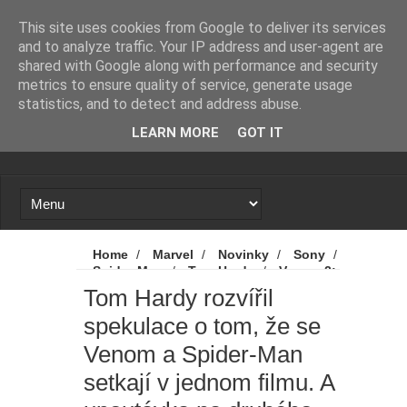
Novinky
Loading...
This site uses cookies from Google to deliver its services
and to analyze traffic. Your IP address and user-agent are
shared with Google along with performance and security
metrics to ensure quality of service, generate usage
statistics, and to detect and address abuse.
LEARN MORE
GOT IT
Home
/
Marvel
/
Novinky
/
Sony
/
Spider-Man
/
Tom Hardy
/
Venom 2:
Carnage přichází
/
Tom Hardy rozvířil
Tom Hardy rozvířil
spekulace o tom, že se Venom a Spider-Man
spekulace o tom, že se
setkají v jednom filmu. A upoutávka na
druhého Venoma
Venom a Spider-Man
setkají v jednom filmu. A