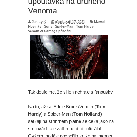
upoutávka na druhého
Venoma
Jan Lysý
pátek, září 17, 2021
Marvel
,
Novinky
,
Sony
,
Spider-Man
,
Tom Hardy
,
Venom 2: Carnage přichází
Tak doufejme, že si jen nehraje s fanoušky.
Na to, až se Eddie Brock/Venom (
Tom
Hardy
) a Spider-Man (
Tom Holland
)
setkají na stříbrném plátně se čeká jako na
smilování, ale zatím není nic oficiální.
Ovšem, naděje podpořilo to, že na internet