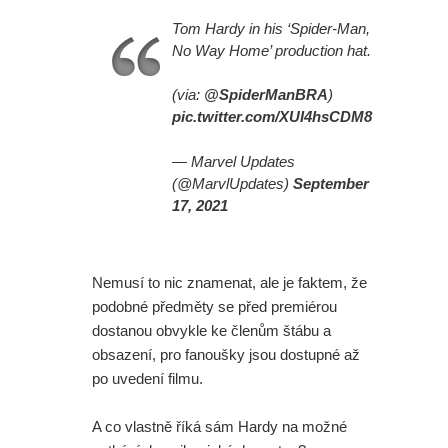
Tom Hardy in his ‘Spider-Man,
No Way Home’ production hat.
(via:
@SpiderManBRA
)
pic.twitter.com/XUI4hsCDM8
— Marvel Updates
(@MarvlUpdates)
September
17, 2021
Nemusí to nic znamenat, ale je faktem, že
podobné předměty se před premiérou
dostanou obvykle ke členům štábu a
obsazení, pro fanoušky jsou dostupné až
po uvedení filmu.
A co vlastně říká sám Hardy na možné