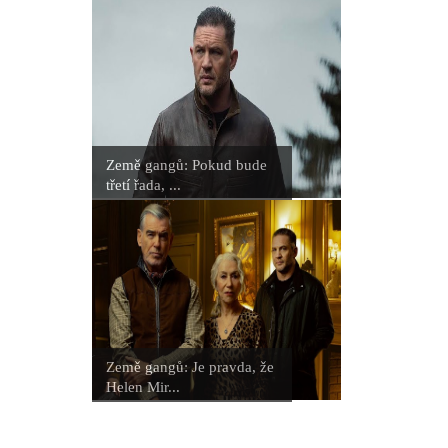
Země gangů: Pokud bude
třetí řada, ...
Země gangů: Je pravda, že
Helen Mir...