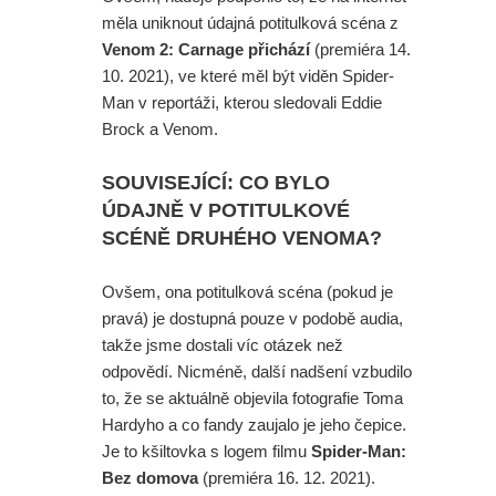
měla uniknout údajná potitulková scéna z
Venom 2: Carnage přichází
(premiéra 14.
10. 2021), ve které měl být viděn Spider-
Man v reportáži, kterou sledovali Eddie
Brock a Venom.
SOUVISEJÍCÍ: CO BYLO
ÚDAJNĚ V POTITULKOVÉ
SCÉNĚ DRUHÉHO VENOMA?
Ovšem, ona potitulková scéna (pokud je
pravá) je dostupná pouze v podobě audia,
takže jsme dostali víc otázek než
odpovědí. Nicméně, další nadšení vzbudilo
to, že se aktuálně objevila fotografie Toma
Hardyho a co fandy zaujalo je jeho čepice.
Je to kšiltovka s logem filmu
Spider-Man:
Bez domova
(premiéra 16. 12. 2021).