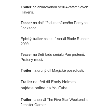
Trailer
na animovanou sérii Avatar: Seven
Havens.
Teaser
na další řadu seriálového Percyho
Jacksona.
Epický
trailer
na sci-fi seriál Blade Runner
2099.
Teaser
na třetí řadu seriálu Pán prstenů:
Prsteny moci.
Trailer
na druhý díl Magické posedlosti.
Trailer
na třetí díl Enoly Holmes
najdete online na YouTube.
Trailer
na seriál The Five Star Weekend s
Jennifer Garner.