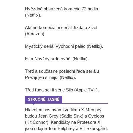
Hvězdně obsazená komedie 72 hodin
(Netflix).
Akčně-komediální seriál Jízda o život
(Amazon).
Mystický seriál Východní palác (Netflix).
Film Navždy srdcerváči (Netflix).
Třetí a současně poslední řada seriálu
Přežijí jen silnější (Netflix).
Třetí řada sci-fi série Silo (Apple TV+).
STRUČNĚ, JASNĚ
Hlavními postavami ve filmu X-Men prý
budou Jean Grey (Sadie Sink) a Cyclops
(Kit Connor). Kandidáty na Profesora X
jsou údajně Tom Pelphrey a Bill Skarsgård.