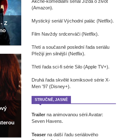
Akčně-komediální seriál Jízda o život
(Amazon).
Mystický seriál Východní palác (Netflix).
- Z
eno
Film Navždy srdcerváči (Netflix).
Třetí a současně poslední řada seriálu
Přežijí jen silnější (Netflix).
Třetí řada sci-fi série Silo (Apple TV+).
Druhá řada skvělé komiksové série X-
Men '97 (Disney+).
STRUČNĚ, JASNĚ
ový
Trailer
na animovanou sérii Avatar:
Seven Havens.
kterou
Teaser
na další řadu seriálového