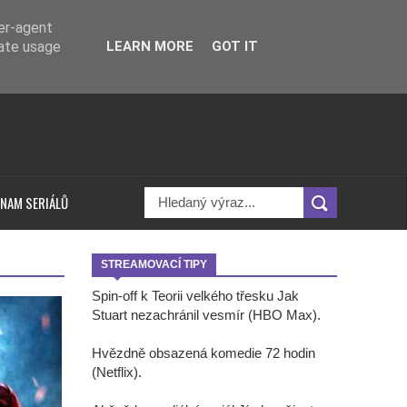
ser-agent
rate usage
LEARN MORE
GOT IT
NAM SERIÁLŮ
STREAMOVACÍ TIPY
Spin-off k Teorii velkého třesku Jak
Stuart nezachránil vesmír (HBO Max).
Hvězdně obsazená komedie 72 hodin
(Netflix).