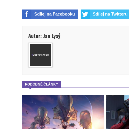
Sdílej na Facebooku
Sdílej na Twitteru
Autor: Jan Lysý
PODOBNÉ ČLÁNKY