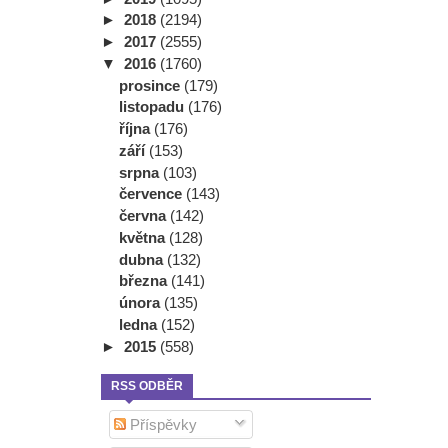
►
2018
(2194)
►
2017
(2555)
▼
2016
(1760)
prosince
(179)
listopadu
(176)
října
(176)
září
(153)
srpna
(103)
července
(143)
června
(142)
května
(128)
dubna
(132)
března
(141)
února
(135)
ledna
(152)
►
2015
(558)
RSS ODBĚR
Příspěvky