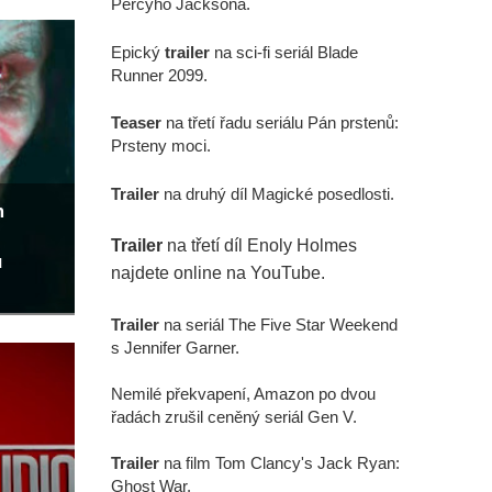
Percyho Jacksona.
Epický
trailer
na sci-fi seriál Blade
Runner 2099.
Teaser
na třetí řadu seriálu Pán prstenů:
Prsteny moci.
Trailer
na druhý díl Magické posedlosti.
m
Trailer
na třetí díl Enoly Holmes
u
najdete online na YouTube.
Trailer
na seriál The Five Star Weekend
s Jennifer Garner.
Nemilé překvapení, Amazon po dvou
řadách zrušil ceněný seriál Gen V.
Trailer
na film Tom Clancy's Jack Ryan:
Ghost War.