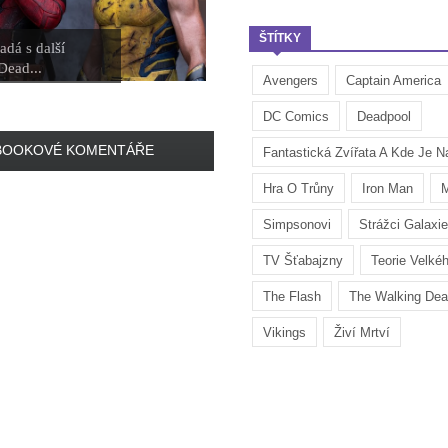
ŠTÍTKY
adá s další
Dead...
Avengers
Captain America
DC Comics
Deadpool
BOOKOVÉ KOMENTÁŘE
Fantastická Zvířata A Kde Je Na
Hra O Trůny
Iron Man
M
Simpsonovi
Strážci Galaxie
TV Šťabajzny
Teorie Velké
The Flash
The Walking De
Vikings
Živí Mrtví