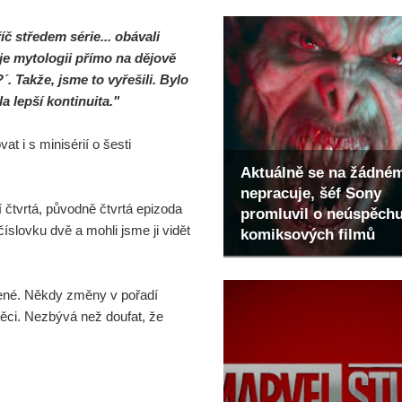
č středem série... obávali
je mytologii přímo na dějově
´. Takže, jsme to vyřešili. Bylo
a lepší kontinuita."
at i s minisérií o šesti
Aktuálně se na žádné
nepracuje, šéf Sony
í čtvrtá, původně čtvrtá epizoda
promluvil o neúspěch
íslovku dvě a mohli jsme ji vidět
komiksových filmů
ené. Někdy změny v pořadí
věci. Nezbývá než doufat, že