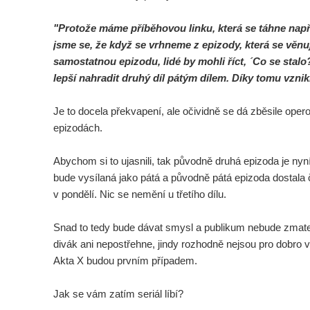
"Protože máme příběhovou linku, která se táhne napří
jsme se, že když se vrhneme z epizody, která se věnu
samostatnou epizodu, lidé by mohli říct, ´Co se stalo?
lepší nahradit druhý díl pátým dílem. Díky tomu vznikl
Je to docela překvapení, ale očividně se dá zběsile operov
epizodách.
Abychom si to ujasnili, tak původně druhá epizoda je nyn
bude vysílaná jako pátá a původně pátá epizoda dostala č
v pondělí. Nic se nemění u třetího dílu.
Snad to tedy bude dávat smysl a publikum nebude zmat
divák ani nepostřehne, jindy rozhodně nejsou pro dobro 
Akta X budou prvním případem.
Jak se vám zatím seriál líbí?