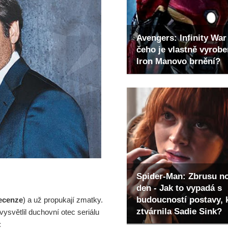
Avengers: Infinity War 
čeho je vlastně vyrob
Iron Manovo brnění?
Spider-Man: Zbrusu n
den - Jak to vypadá s
budoucností postavy, 
ecenze
) a už propukají zmatky.
ztvárnila Sadie Sink?
 vysvětlil duchovní otec seriálu
: