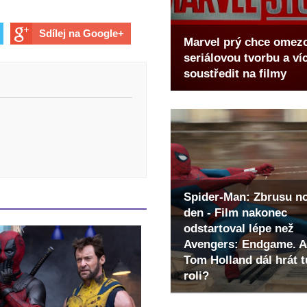
Sdílej na Google+
Marvel prý chce omez
seriálovou tvorbu a ví
soustředit na filmy
Spider-Man: Zbrusu n
den - Film nakonec
odstartoval lépe než
Avengers: Endgame. A
Tom Holland dál hrát t
roli?