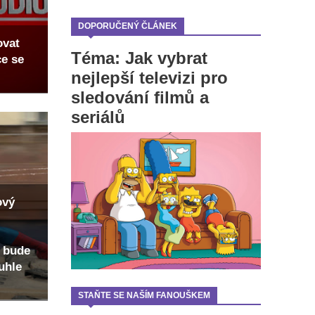
DOPORUČENÝ ČLÁNEK
ovat
Téma: Jak vybrat
ce se
nejlepší televizi pro
sledování filmů a
seriálů
ový
 bude
uhle
STAŇTE SE NAŠÍM FANOUŠKEM