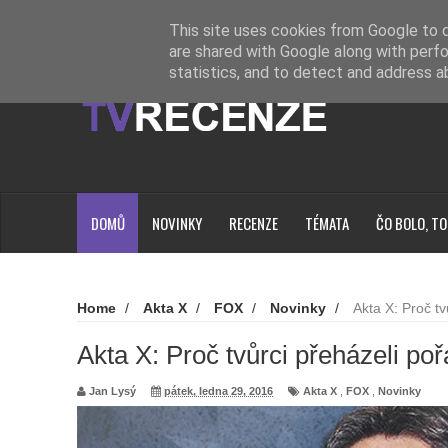
Novinky
Loading...
This site uses cookies from Google to de
are shared with Google along with perfo
statistics, and to detect and address a
DOMŮ
NOVINKY
RECENZE
TÉMATA
ČO BOLO, TO
Home
/
Akta X
/
FOX
/
Novinky
/
Akta X: Proč tv
Akta X: Proč tvůrci přeházeli po
Jan Lysý
pátek, ledna 29, 2016
Akta X
,
FOX
,
Novinky