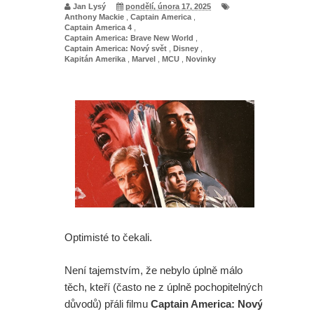
Jan Lysý
pondělí, února 17, 2025
Anthony Mackie
,
Captain America
,
série
Captain America 4
,
Captain America: Brave New World
,
Captain America: Nový svět
,
Disney
,
Spider-Man: Zbrusu nový den - Sám
Kapitán Amerika
,
Marvel
,
MCU
,
Novinky
šéfu Marvelu je zaskočen tím, jak
skvěle se filmu vede
Spider-Man: Zbrusu nový den -
Opravdu Tom Holland nesnášel
jednu z verzí filmu?
Paní Klausová řádí v traileru na
Optimisté to čekali.
Šílenou noc 2. A upoutávka na
Není tajemstvím, že nebylo úplně málo
těch, kteří (často ne z úplně pochopitelných
skvělý Star Wars projekt
důvodů) přáli filmu
Captain America: Nový