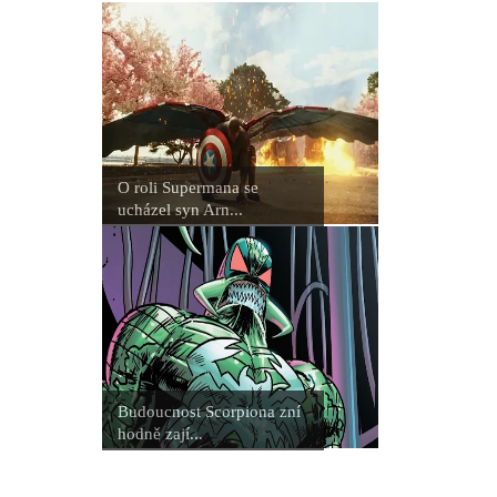
seriálovou tvorbu a více se
soustředit na filmy
Wonder Man: Tvůrce prozradil, pro
Marvel zrušil oceňovaný seriál
O roli Supermana se
Budoucnost Scorpiona zní hodně
ucházel syn Arn...
zajímavě
Marvel prý přemýšlí, že mladí
Avengers nebudou mít seriál, ale
film. A stejně by to mohlo být i v
Budoucnost Scorpiona zní
případě jiné série
hodně zají...