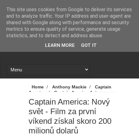
Novinky
Proč se zase a znovu spekuluje o
This site uses cookies from Google to deliver its services
and to analyze traffic. Your IP address and user-agent are
návratu Zacka Snydera k DC?
shared with Google along with performance and security
metrics to ensure quality of service, generate usage
X-Men: Novým Cyclopsem bude
statistics, and to detect and address abuse.
LEARN MORE
GOT IT
hvězda Srdcerváčů
Spider-Man: Zbrusu nový den - Tom
Holland promluvil od odvážné scéně
z filmu. A kdo byl nový přítel MJ?
Home
/
Anthony Mackie
/
Captain
America
/
Captain America 4
/
Mumie 4: Vrátí se další tři postavy z
Captain America: Brave New World
/
Captain America: Nový
Captain America: Nový svět
/
Disney
svět - Film za první
/
Kapitán Amerika
/
Marvel
/
MCU
/
původních filmů
Novinky
/
Captain America: Nový svět -
víkend získal skoro 200
Film za první víkend získal skoro 200 milionů
Avatar 4: James Cameron promluvil
dolarů
milionů dolarů
o tom, jak to vypadá s budoucností