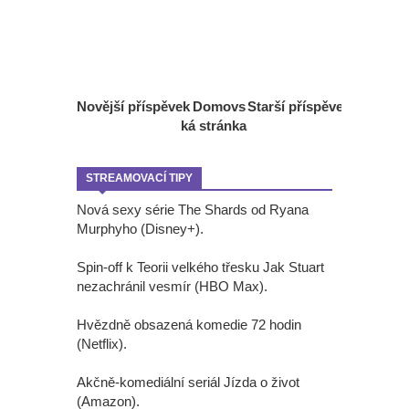
Novější příspěvek
Domovs
Starší příspěvek
ká stránka
STREAMOVACÍ TIPY
Nová sexy série The Shards od Ryana
Murphyho (Disney+).
Spin-off k Teorii velkého třesku Jak Stuart
nezachránil vesmír (HBO Max).
Hvězdně obsazená komedie 72 hodin
(Netflix).
Akčně-komediální seriál Jízda o život
(Amazon).