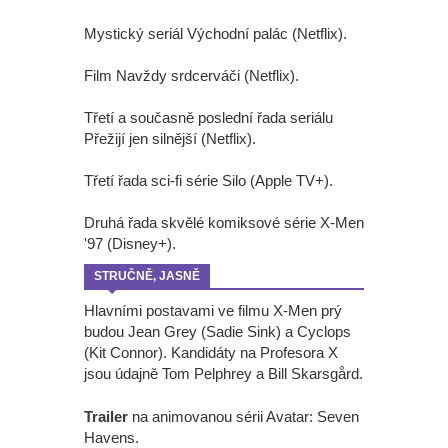
Mystický seriál Východní palác (Netflix).
Film Navždy srdcerváči (Netflix).
Třetí a současně poslední řada seriálu
Přežijí jen silnější (Netflix).
Třetí řada sci-fi série Silo (Apple TV+).
Druhá řada skvělé komiksové série X-Men
'97 (Disney+).
STRUČNĚ, JASNĚ
Hlavními postavami ve filmu X-Men prý
budou Jean Grey (Sadie Sink) a Cyclops
(Kit Connor). Kandidáty na Profesora X
jsou údajně Tom Pelphrey a Bill Skarsgård.
Trailer
na animovanou sérii Avatar: Seven
Havens.