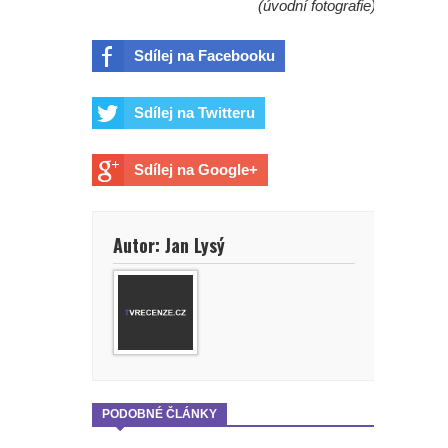
(úvodní fotografie)
prohlásil šéf Sony v reakci na
Sdílej na Facebooku
úspěch filmu
Sdílej na Twitteru
Spider-Man: Zbrusu nový den - Jak
to vypadá s budoucností postavy,
Sdílej na Google+
kterou ztvárnila Sadie Sink?
Autor: Jan Lysý
God of War: Novým Kratosem by
mohl být Dave Bautista.
Přeobsazovat se ale bude i další
důležitá postava
Marvel prý chce omezovat
PODOBNÉ ČLÁNKY