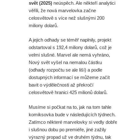
Daredevil: Znovuzrození - Skvělá
svět (2025)
neúspěch. Ale někteří analytici
věřili, že nová marvelovka začne
herečka z Iron Fista odmítla účast v
celosvětově s více než slušnými 200
miliony dolarů.
další řadě
A jejich odhady se téměř naplnily, projekt
Režisér Spider-Mana odmítl dohled
odstartoval s 192,4 miliony dolarů, což je
velmi slušné. Marvel ale nemá vyhráno,
na Avengers. A opravdu se na place
Nový svět vyšel na nemalou částku
Zbrusu nového dne pohyboval
(odhady rozpočtu se ale liší) a podle
dostupných informací se můžeme začít
Jackie Chan?
bavit o výdělečnosti až překročí
celosvětově hranici 425 milionů dolarů.
Dvě ochutnávka z DC série
Musíme si počkat na to, jak na tom tahle
Lanterns. A co mělo být ve
komiksovka bude v následujících týdnech.
vystřižené scéně ze Spider-Man:
Zatímco některé marvelovky si vedly dobře
i slušnou dobu po premiéře, jiné zažily
Zbrusu nový den s postavou z
výrazný propad už ve druhém týdnu, tak