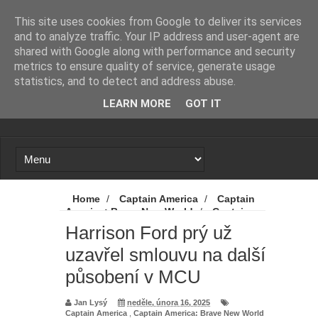
Novinky
Loading...
This site uses cookies from Google to deliver its services
and to analyze traffic. Your IP address and user-agent are
shared with Google along with performance and security
metrics to ensure quality of service, generate usage
statistics, and to detect and address abuse.
LEARN MORE
GOT IT
Home
/
Captain America
/
Captain
America: Brave New World
/
Captain
America: Nový svět
/
Disney
/
Harrison Ford prý už
Harrison Ford
/
Marvel
/
MCU
/
uzavřel smlouvu na další
Novinky
/
Red Hulk
/
Harrison Ford
prý už uzavřel smlouvu na další působení v
působení v MCU
MCU
Jan Lysý
neděle, února 16, 2025
Captain America
,
Captain America: Brave New World