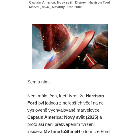
,
Captain America: Nový svět
,
Disney
,
Harrison Ford
,
Marvel
,
MCU
,
Novinky
,
Red Hulk
Sem s ním.
Není málo těch, kteří tvrdí, že
Harrison
Ford
byl jednou z nejlepších věcí na ne
vysloveně vychvalované marvelovce
Captain America: Nový svět (2025)
a
proto asi není překvapením tvrzení
insidera
MyTimeToShineH
o tom, že Ford