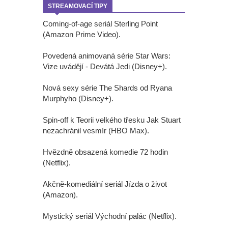
STREAMOVACÍ TIPY
Coming-of-age seriál Sterling Point
(Amazon Prime Video).
Povedená animovaná série Star Wars:
Vize uvádějí - Devátá Jedi (Disney+).
Nová sexy série The Shards od Ryana
Murphyho (Disney+).
Spin-off k Teorii velkého třesku Jak Stuart
nezachránil vesmír (HBO Max).
Hvězdně obsazená komedie 72 hodin
(Netflix).
Akčně-komediální seriál Jízda o život
(Amazon).
Mystický seriál Východní palác (Netflix).