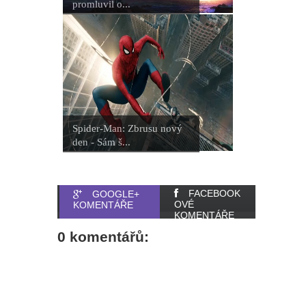
promluvil o...
Spider-Man: Zbrusu nový
den - Sám š...
FACEBOOK
GOOGLE+
OVÉ
KOMENTÁŘE
KOMENTÁŘE
0 komentářů: