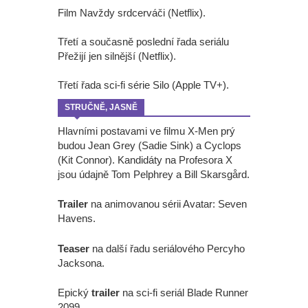
Film Navždy srdcerváči (Netflix).
Třetí a současně poslední řada seriálu
Přežijí jen silnější (Netflix).
Třetí řada sci-fi série Silo (Apple TV+).
STRUČNĚ, JASNĚ
Hlavními postavami ve filmu X-Men prý
budou Jean Grey (Sadie Sink) a Cyclops
(Kit Connor). Kandidáty na Profesora X
jsou údajně Tom Pelphrey a Bill Skarsgård.
Trailer
na animovanou sérii Avatar: Seven
Havens.
Teaser
na další řadu seriálového Percyho
Jacksona.
Epický
trailer
na sci-fi seriál Blade Runner
2099.