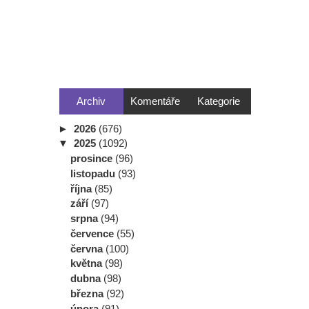
Archiv
Komentáře
Kategorie
►
2026
(676)
▼
2025
(1092)
prosince
(96)
listopadu
(93)
října
(85)
září
(97)
srpna
(94)
července
(55)
června
(100)
května
(98)
dubna
(98)
března
(92)
února
(91)