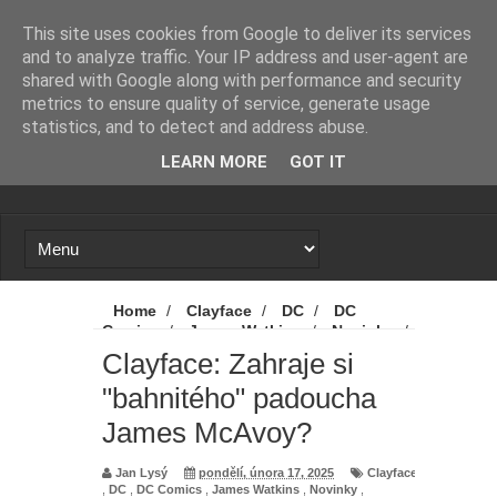
Novinky
Loading...
This site uses cookies from Google to deliver its services
and to analyze traffic. Your IP address and user-agent are
shared with Google along with performance and security
metrics to ensure quality of service, generate usage
statistics, and to detect and address abuse.
LEARN MORE
GOT IT
Home
/
Clayface
/
DC
/
DC
Comics
/
James Watkins
/
Novinky
/
Warner Bros. Discovery
/
Clayface:
Clayface: Zahraje si
Zahraje si "bahnitého" padoucha James
"bahnitého" padoucha
McAvoy?
James McAvoy?
Jan Lysý
pondělí, února 17, 2025
Clayface
,
DC
,
DC Comics
,
James Watkins
,
Novinky
,