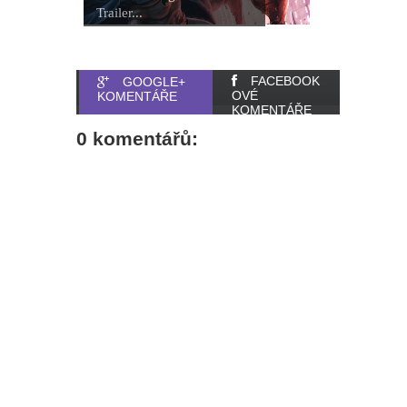
Trailer...
FACEBOOK
GOOGLE+
OVÉ
KOMENTÁŘE
KOMENTÁŘE
0 komentářů: