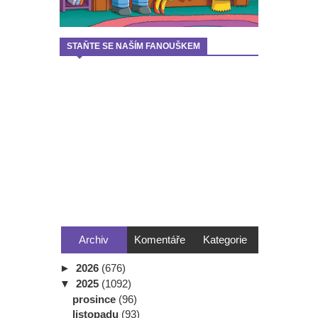
STAŇTE SE NAŠÍM FANOUŠKEM
Archiv
Komentáře
Kategorie
►
2026
(676)
▼
2025
(1092)
prosince
(96)
listopadu
(93)