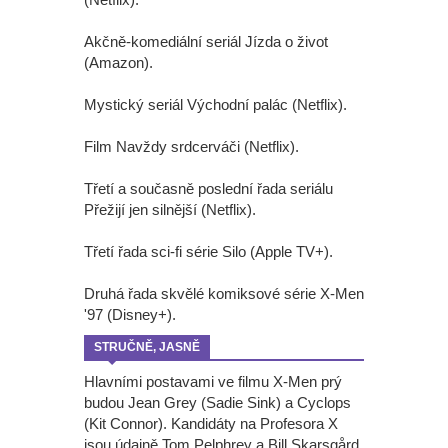
Akčně-komediální seriál Jízda o život
(Amazon).
Mystický seriál Východní palác (Netflix).
Film Navždy srdcerváči (Netflix).
Třetí a současně poslední řada seriálu
Přežijí jen silnější (Netflix).
Třetí řada sci-fi série Silo (Apple TV+).
Druhá řada skvělé komiksové série X-Men
'97 (Disney+).
STRUČNĚ, JASNĚ
Hlavními postavami ve filmu X-Men prý
budou Jean Grey (Sadie Sink) a Cyclops
(Kit Connor). Kandidáty na Profesora X
jsou údajně Tom Pelphrey a Bill Skarsgård.