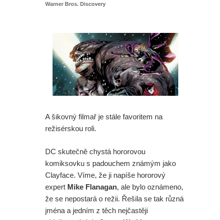
Warner Bros. Discovery
A šikovný filmař je stále favoritem na
režisérskou roli.
DC skutečně chystá hororovou
komiksovku s padouchem známým jako
Clayface. Víme, že ji napíše hororový
expert
Mike Flanagan
, ale bylo oznámeno,
že se nepostará o režii. Řešila se tak různá
jména a jedním z těch nejčastěji