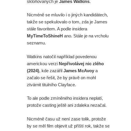
skloňovaných je
James Watkins
.
Nicméně se mluvilo i o jiných kandidátech,
takže se spekulovalo o tom, zda je James
stále favoritem. A podle insidera
MyTimeToShineH
ano. Stále je na vrcholu
seznamu.
Watkins natočil například povedenou
americkou verzi
Nepřivolávej nic zlého
(2024)
, kde zazářil
James McAvoy
a
začalo se řešit, že by právě on mohl
ztvárnit titulního Clayface.
To ale podle zmíněného insidera neplatí,
protože casting ještě ani zdaleka nezačal.
Nicméně času už není zase tolik, protože
by se měl film objevit už příští rok, takže se