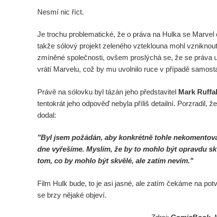
Nesmí nic říct.
Je trochu problematické, že o práva na Hulka se Marvel d
takže sólový projekt zeleného vzteklouna mohl vzniknou
zmíněné společnosti, ovšem proslýchá se, že se práva u
vrátí Marvelu, což by mu uvolnilo ruce v případě samost
Právě na sólovku byl tázán jeho představitel
Mark Ruffa
tentokrát jeho odpověď nebyla příliš detailní. Porzradil, 
dodal:
"Byl jsem požádán, aby konkrétně tohle nekomentova
dne vyřešíme. Myslím, že by to mohlo být opravdu sk
tom, co by mohlo být skvělé, ale zatím nevím."
Film Hulk bude, to je asi jasné, ale zatím čekáme na pot
se brzy nějaké objeví.