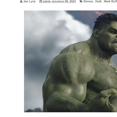
Jan Lysý
pátek, prosince 08, 2023
Disney
,
Hulk
,
Mark Ruf