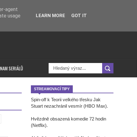
ser-agent
rate usage
LEARN MORE
GOT IT
NAM SERIÁLŮ
STREAMOVACÍ TIPY
Spin-off k Teorii velkého třesku Jak
Stuart nezachránil vesmír (HBO Max).
Hvězdně obsazená komedie 72 hodin
(Netflix).