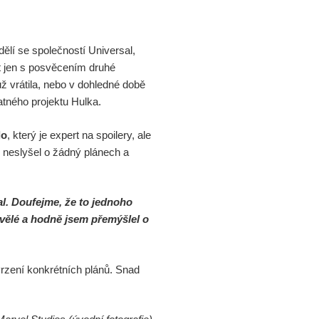
ělí se společností Universal,
t jen s posvěcením druhé
ž vrátila, nebo v dohledné době
atného projektu Hulka.
lo
, který je expert na spoilery, ale
že neslyšel o žádný plánech a
l. Doufejme, že to jednoho
vělé a hodně jsem přemýšlel o
vrzení konkrétních plánů. Snad