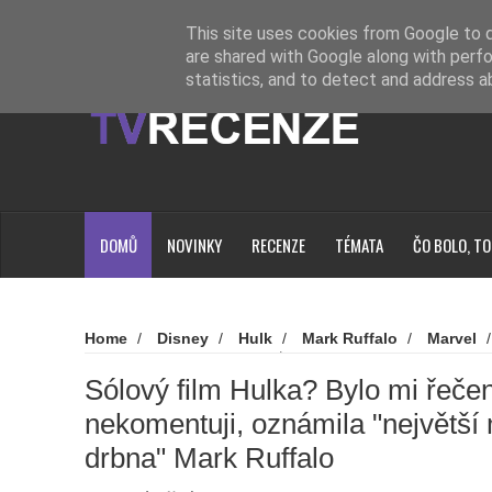
Novinky
Loading...
This site uses cookies from Google to de
are shared with Google along with perfo
statistics, and to detect and address a
DOMŮ
NOVINKY
RECENZE
TÉMATA
ČO BOLO, TO
Home
/
Disney
/
Hulk
/
Mark Ruffalo
/
Marvel
film Hulka? Bylo mi řečeno, ať to nekomentuji, oznámila "n
Ruffalo
Sólový film Hulka? Bylo mi řečen
nekomentuji, oznámila "největší
drbna" Mark Ruffalo