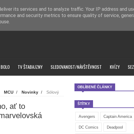
liver its services and to analyze traffic. Your IP address and u
rmance and security metrics to ensure quality of service, gene
buse.
 BOLO
TV ŠTABAJZNY
SLEDOVANOST/NÁVŠTĚVNOST
KVÍZY
SEZ
OBLÍBENÉ ČLÁNKY
/
MCU
/
Novinky
/
Sólový
ejvětší marvelovská drbna" Mark
o, ať to
ŠTÍTKY
 marvelovská
Avengers
Captain America
DC Comics
Deadpool