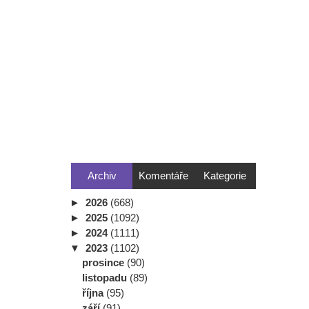
Archiv
Komentáře
Kategorie
►
2026
(668)
►
2025
(1092)
►
2024
(1111)
▼
2023
(1102)
prosince
(90)
listopadu
(89)
října
(95)
září
(91)