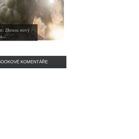
n: Zbrusu nový
a...
BOOKOVÉ KOMENTÁŘE