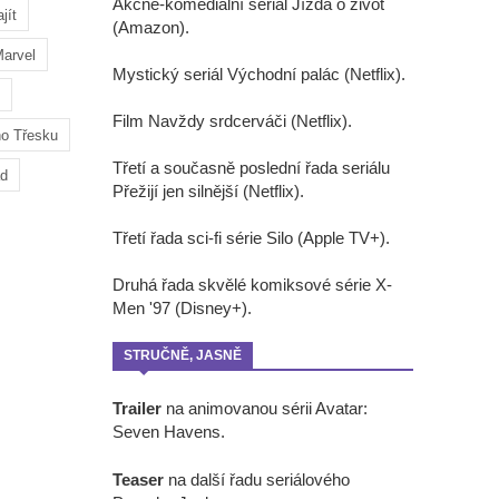
Akčně-komediální seriál Jízda o život
jít
(Amazon).
arvel
Mystický seriál Východní palác (Netflix).
Film Navždy srdcerváči (Netflix).
ho Třesku
Třetí a současně poslední řada seriálu
ad
Přežijí jen silnější (Netflix).
Třetí řada sci-fi série Silo (Apple TV+).
Druhá řada skvělé komiksové série X-
Men '97 (Disney+).
STRUČNĚ, JASNĚ
Trailer
na animovanou sérii Avatar:
Seven Havens.
Teaser
na další řadu seriálového