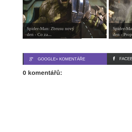
Spider-Man: Zbrusu nový
Spider-Ma
den - Co za...
den - Prop
FACE
GOOGLE+ KOMENTÁŘE
0 komentářů: