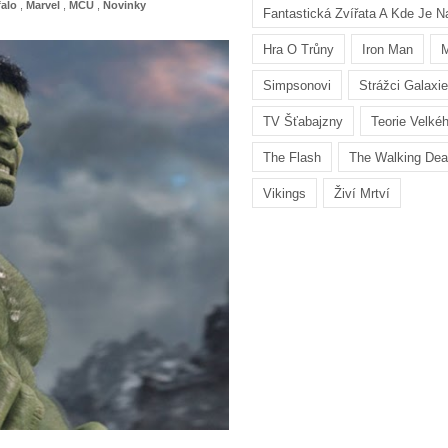
falo
,
Marvel
,
MCU
,
Novinky
Fantastická Zvířata A Kde Je Na
Hra O Trůny
Iron Man
M
Simpsonovi
Strážci Galaxie
TV Šťabajzny
Teorie Velké
The Flash
The Walking De
Vikings
Živí Mrtví