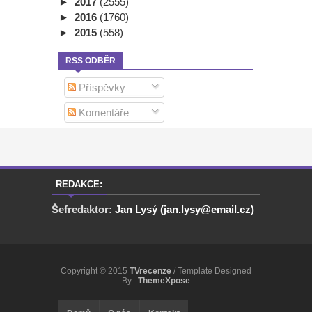
►
2017
(2555)
►
2016
(1760)
►
2015
(558)
RSS ODBĚR
Příspěvky
Komentáře
REDAKCE:
Šefredaktor:
Jan Lysý (jan.lysy@email.cz)
Copyright © 2015
TVrecenze
/ Template Designed
By :
ThemeXpose