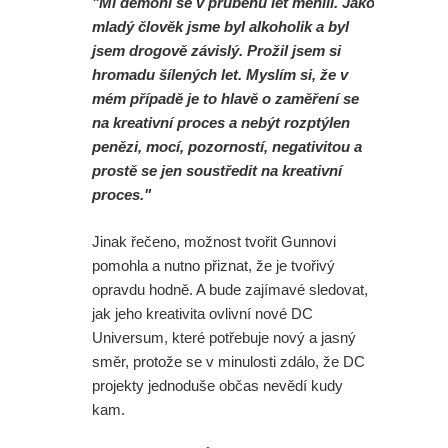
"Mí démoni se v průběhu let měnili. Jako
mladý člověk jsme byl alkoholik a byl
jsem drogově závislý. Prožil jsem si
hromadu šílených let. Myslím si, že v
mém případě je to hlavě o zaměření se
na kreativní proces a nebýt rozptýlen
penězi, mocí, pozorností, negativitou a
prostě se jen soustředit na kreativní
proces."
Jinak řečeno, možnost tvořit Gunnovi
pomohla a nutno přiznat, že je tvořivý
opravdu hodně. A bude zajímavé sledovat,
jak jeho kreativita ovlivní nové DC
Universum, které potřebuje nový a jasný
směr, protože se v minulosti zdálo, že DC
projekty jednoduše občas nevědí kudy
kam.