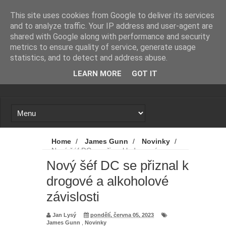
Novinky
Loading...
This site uses cookies from Google to deliver its services
and to analyze traffic. Your IP address and user-agent are
shared with Google along with performance and security
metrics to ensure quality of service, generate usage
statistics, and to detect and address abuse.
LEARN MORE
GOT IT
Home
/
James Gunn
/
Novinky
/
Nový šéf DC se přiznal k drogové a
alkoholové závislosti
Nový šéf DC se přiznal k
drogové a alkoholové
závislosti
Jan Lysý
pondělí, června 05, 2023
James Gunn
,
Novinky