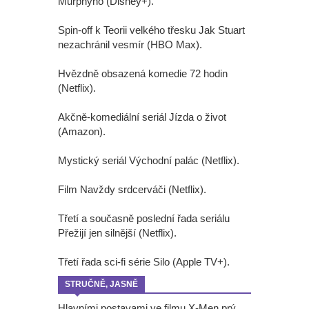
Murphyho (Disney+).
Spin-off k Teorii velkého třesku Jak Stuart
nezachránil vesmír (HBO Max).
Hvězdně obsazená komedie 72 hodin
(Netflix).
Akčně-komediální seriál Jízda o život
(Amazon).
Mystický seriál Východní palác (Netflix).
Film Navždy srdcerváči (Netflix).
Třetí a současně poslední řada seriálu
Přežijí jen silnější (Netflix).
Třetí řada sci-fi série Silo (Apple TV+).
STRUČNĚ, JASNĚ
Hlavními postavami ve filmu X-Men prý