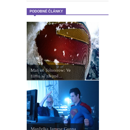
PODOBNÉ ČLÁNKY
Man of Tomorrow: Ve
filmu se zřejmě...
Manželka Jamese Gunna