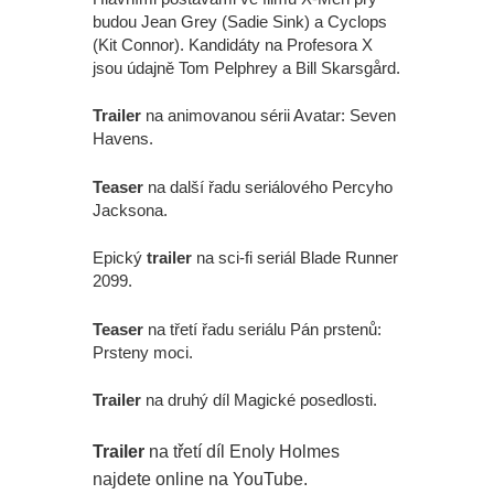
budou Jean Grey (Sadie Sink) a Cyclops
(Kit Connor). Kandidáty na Profesora X
jsou údajně Tom Pelphrey a Bill Skarsgård.
Trailer
na animovanou sérii Avatar: Seven
Havens.
Teaser
na další řadu seriálového Percyho
Jacksona.
Epický
trailer
na sci-fi seriál Blade Runner
2099.
Teaser
na třetí řadu seriálu Pán prstenů:
Prsteny moci.
Trailer
na druhý díl Magické posedlosti.
Trailer
na třetí díl Enoly Holmes
najdete online na YouTube.