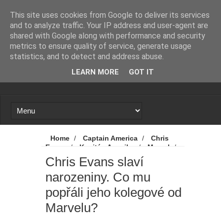
Novinky
Loading...
This site uses cookies from Google to deliver its services
and to analyze traffic. Your IP address and user-agent are
shared with Google along with performance and security
metrics to ensure quality of service, generate usage
statistics, and to detect and address abuse.
LEARN MORE
GOT IT
Home
/
Captain America
/
Chris
Evans
/
Kapitán Amerika
/
Marvel
/
Novinky
/
Chris Evans slaví narozeniny.
Chris Evans slaví
Co mu popřáli jeho kolegové od Marvelu?
narozeniny. Co mu
popřáli jeho kolegové od
Marvelu?