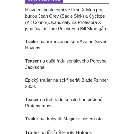
Hlavními postavami ve filmu X-Men prý
budou Jean Grey (Sadie Sink) a Cyclops
(Kit Connor). Kandidáty na Profesora X
jsou údajně Tom Pelphrey a Bill Skarsgård.
Trailer
na animovanou sérii Avatar: Seven
Havens.
Teaser
na další řadu seriálového Percyho
Jacksona.
Epický
trailer
na sci-fi seriál Blade Runner
2099.
Teaser
na třetí řadu seriálu Pán prstenů:
Prsteny moci.
Trailer
na druhý díl Magické posedlosti.
Trailer
na třetí díl Enoly Holmes