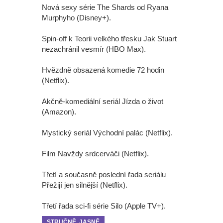
Nová sexy série The Shards od Ryana
Murphyho (Disney+).
Spin-off k Teorii velkého třesku Jak Stuart
nezachránil vesmír (HBO Max).
Hvězdně obsazená komedie 72 hodin
(Netflix).
Akčně-komediální seriál Jízda o život
(Amazon).
Mystický seriál Východní palác (Netflix).
Film Navždy srdcerváči (Netflix).
Třetí a současně poslední řada seriálu
Přežijí jen silnější (Netflix).
Třetí řada sci-fi série Silo (Apple TV+).
STRUČNĚ, JASNĚ