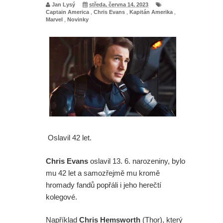
Jan Lysý
středa, června 14, 2023
Captain America
,
Chris Evans
,
Kapitán Amerika
,
Marvel
,
Novinky
Oslavil 42 let.
Chris Evans
oslavil 13. 6. narozeniny, bylo
mu 42 let a samozřejmě mu kromě
hromady fandů popřáli i jeho herečtí
kolegové.
Například
Chris Hemsworth
(Thor), který