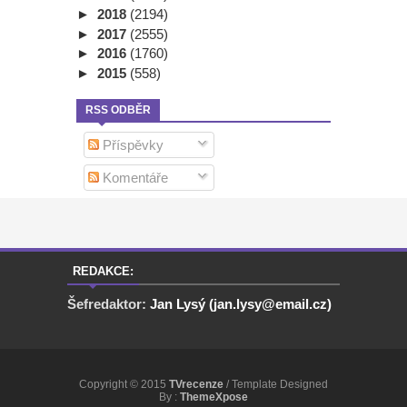
►
2018
(2194)
►
2017
(2555)
►
2016
(1760)
►
2015
(558)
RSS ODBĚR
Příspěvky
Komentáře
REDAKCE:
Šefredaktor:
Jan Lysý (jan.lysy@email.cz)
Copyright © 2015
TVrecenze
/ Template Designed
By :
ThemeXpose