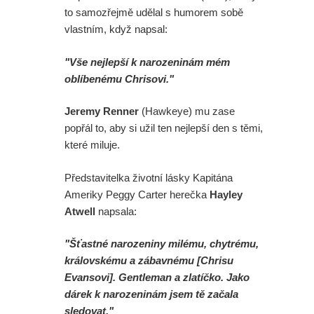
to samozřejmě udělal s humorem sobě
vlastním, když napsal:
"Vše nejlepší k narozeninám mém
oblíbenému Chrisovi."
Jeremy Renner
(Hawkeye) mu zase
popřál to, aby si užil ten nejlepší den s těmi,
které miluje.
Představitelka životní lásky Kapitána
Ameriky Peggy Carter herečka
Hayley
Atwell
napsala:
"Šťastné narozeniny milému, chytrému,
královskému a zábavnému [Chrisu
Evansovi]. Gentleman a zlatíčko. Jako
dárek k narozeninám jsem tě začala
sledovat."