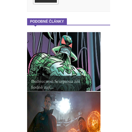
PODOBNÉ ČLÁNKY
Budoucnost Scorpiona zní
hodně zají...