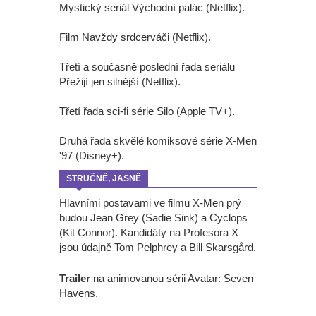
Mystický seriál Východní palác (Netflix).
Film Navždy srdcerváči (Netflix).
Třetí a současně poslední řada seriálu
Přežijí jen silnější (Netflix).
Třetí řada sci-fi série Silo (Apple TV+).
Druhá řada skvělé komiksové série X-Men
'97 (Disney+).
STRUČNĚ, JASNĚ
Hlavními postavami ve filmu X-Men prý
budou Jean Grey (Sadie Sink) a Cyclops
(Kit Connor). Kandidáty na Profesora X
jsou údajně Tom Pelphrey a Bill Skarsgård.
Trailer
na animovanou sérii Avatar: Seven
Havens.