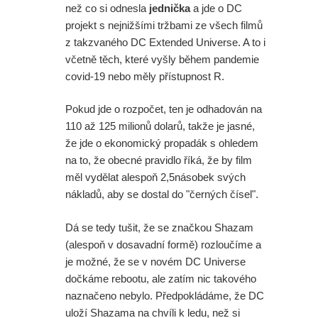
než co si odnesla
jednička
a jde o DC
projekt s nejnižšími tržbami ze všech filmů
z takzvaného DC Extended Universe. A to i
včetně těch, které vyšly během pandemie
covid-19 nebo měly přístupnost R.
Pokud jde o rozpočet, ten je odhadován na
110 až 125 milionů dolarů, takže je jasné,
že jde o ekonomický propadák s ohledem
na to, že obecné pravidlo říká, že by film
měl vydělat alespoň 2,5násobek svých
nákladů, aby se dostal do "černých čísel".
Dá se tedy tušit, že se značkou Shazam
(alespoň v dosavadní formě) rozloučíme a
je možné, že se v novém DC Universe
dočkáme rebootu, ale zatím nic takového
naznačeno nebylo. Předpokládáme, že DC
uloží Shazama na chvíli k ledu, než si