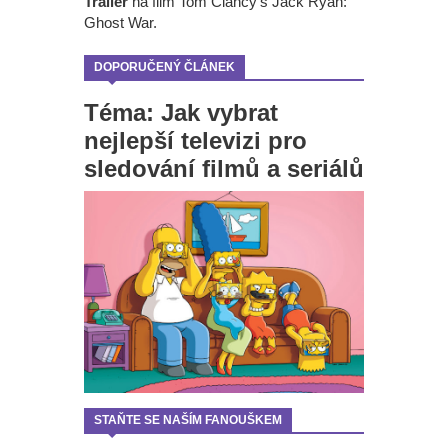
Trailer
na film Tom Clancy's Jack Ryan:
Ghost War.
DOPORUČENÝ ČLÁNEK
Téma: Jak vybrat
nejlepší televizi pro
sledování filmů a seriálů
STAŇTE SE NAŠÍM FANOUŠKEM