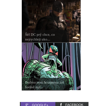
Šéf DC prý chce, co
nejrychleji uko...
Budoucnost Scorpiona zní
hodně zají...
FACEBOOK
GOOGLE+