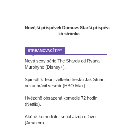
Novější příspěvek
Domovs
Starší příspěvek
ká stránka
STREAMOVACÍ TIPY
Nová sexy série The Shards od Ryana
Murphyho (Disney+).
Spin-off k Teorii velkého třesku Jak Stuart
nezachránil vesmír (HBO Max).
Hvězdně obsazená komedie 72 hodin
(Netflix).
Akčně-komediální seriál Jízda o život
(Amazon).