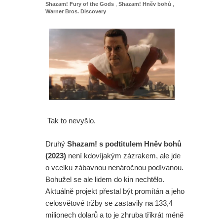
Shazam! Fury of the Gods
,
Shazam! Hněv bohů
,
Warner Bros. Discovery
Tak to nevyšlo.
Druhý
Shazam! s podtitulem Hněv bohů
(2023)
není kdovíjakým zázrakem, ale jde
o vcelku zábavnou nenáročnou podívanou.
Bohužel se ale lidem do kin nechtělo.
Aktuálně projekt přestal být promítán a jeho
celosvětové tržby se zastavily na 133,4
milionech dolarů a to je zhruba třikrát méně