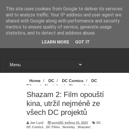
Novinky
Loading...
This site uses cookies from Google to deliver its services
and to analyze traffic. Your IP address and user-agent are
shared with Google along with performance and security
metrics to ensure quality of service, generate usage
statistics, and to detect and address abuse.
LEARN MORE
GOT IT
Home
/
DC
/
DC Comics
/
DC
Films
/
Novinky
/
Shazam!
/
Shazam! Fury of the Gods
/
Shazam!
Shazam 2: Film opouští
Hněv bohů
/
Warner Bros. Discovery
/
kina, utržil nejméně ze
Shazam 2: Film opouští kina, utržil
nejméně ze všech DC projektů
všech DC projektů
Jan Lysý
pondělí, května 15, 2023
DC
,
DC Comics
,
DC Films
,
Novinky
,
Shazam!
,