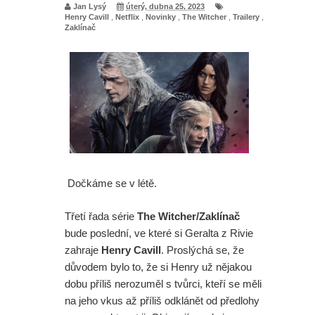
Jan Lysý
úterý, dubna 25, 2023
Henry Cavill
,
Netflix
,
Novinky
,
The Witcher
,
Trailery
,
Zaklínač
Dočkáme se v létě.
Třetí řada série
The Witcher/Zaklínač
bude poslední, ve které si Geralta z Rivie
zahraje
Henry Cavill
. Proslýchá se, že
důvodem bylo to, že si Henry už nějakou
dobu příliš nerozuměl s tvůrci, kteří se měli
na jeho vkus až příliš odklánět od předlohy