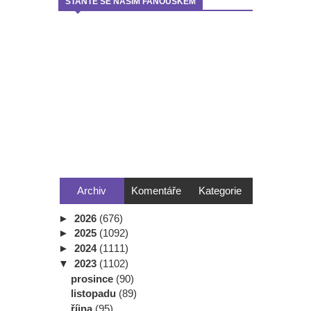
STAŇTE SE NAŠÍM FANOUŠKEM
Archiv
Komentáře
Kategorie
►
2026
(676)
►
2025
(1092)
►
2024
(1111)
▼
2023
(1102)
prosince
(90)
listopadu
(89)
října
(95)