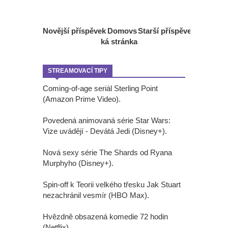
Novější příspěvek
Domovs
Starší příspěvek
ká stránka
STREAMOVACÍ TIPY
Coming-of-age seriál Sterling Point
(Amazon Prime Video).
Povedená animovaná série Star Wars:
Vize uvádějí - Devátá Jedi (Disney+).
Nová sexy série The Shards od Ryana
Murphyho (Disney+).
Spin-off k Teorii velkého třesku Jak Stuart
nezachránil vesmír (HBO Max).
Hvězdně obsazená komedie 72 hodin
(Netflix).