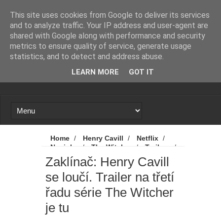
Novinky
Loading...
This site uses cookies from Google to deliver its services
and to analyze traffic. Your IP address and user-agent are
shared with Google along with performance and security
metrics to ensure quality of service, generate usage
statistics, and to detect and address abuse.
LEARN MORE
GOT IT
Home
/
Henry Cavill
/
Netflix
/
Novinky
/
The Witcher
/
Trailery
/
Zaklínač
/
Zaklínač: Henry Cavill se
Zaklínač: Henry Cavill
loučí. Trailer na třetí řadu série The Witcher
se loučí. Trailer na třetí
je tu
řadu série The Witcher
je tu