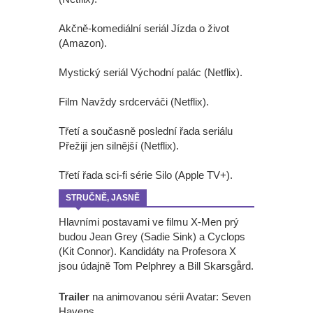
Akčně-komediální seriál Jízda o život
(Amazon).
Mystický seriál Východní palác (Netflix).
Film Navždy srdcerváči (Netflix).
Třetí a současně poslední řada seriálu
Přežijí jen silnější (Netflix).
Třetí řada sci-fi série Silo (Apple TV+).
STRUČNĚ, JASNĚ
Hlavními postavami ve filmu X-Men prý
budou Jean Grey (Sadie Sink) a Cyclops
(Kit Connor). Kandidáty na Profesora X
jsou údajně Tom Pelphrey a Bill Skarsgård.
Trailer
na animovanou sérii Avatar: Seven
Havens.