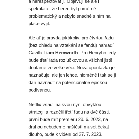
a nerespektovat ji. Objevují se ale i
spekulace, že herec byl poměrně
problematický a nebylo snadné s ním na
place vyjít.
Ale ať je pravda jakákoliv, pro čtvrtou řadu
(bez ohledu na vztekání se fandů) nahradí
Cavilla
Liam Hemworth
. Pro Henryho tedy
bude třetí řada rozlučkovou a všichni jistě
doufáme ve velké věci. Nová upoutávka je
naznačuje, ale jen lehce, nicméně i tak se jí
daří navnadit na potencionálně epickou
podívanou.
Netflix vsadil na svou nyní obvyklou
strategii a rozdělil třetí řadu na dvě části,
první bude mít premiéru 29. 6. 2023, na
druhou nebudeme naštěstí muset čekat
dlouho, bude k vidění od 27. 7. 2023.