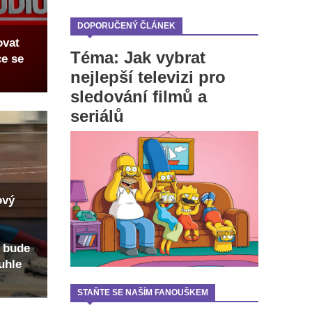
DOPORUČENÝ ČLÁNEK
ovat
Téma: Jak vybrat
ce se
nejlepší televizi pro
sledování filmů a
seriálů
ový
 bude
uhle
STAŇTE SE NAŠÍM FANOUŠKEM