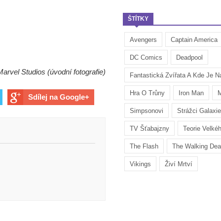
ŠTÍTKY
Avengers
Captain America
DC Comics
Deadpool
Marvel Studios (úvodní fotografie)
Fantastická Zvířata A Kde Je Na
Hra O Trůny
Iron Man
M
Sdílej na Google+
Simpsonovi
Strážci Galaxie
TV Šťabajzny
Teorie Velké
The Flash
The Walking De
Vikings
Živí Mrtví