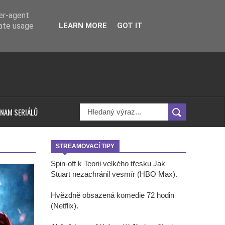
ser-agent
rate usage
LEARN MORE
GOT IT
NAM SERIÁLŮ
STREAMOVACÍ TIPY
Spin-off k Teorii velkého třesku Jak
Stuart nezachránil vesmír (HBO Max).
Hvězdně obsazená komedie 72 hodin
(Netflix).