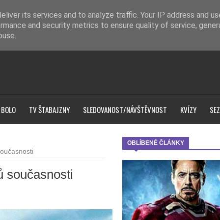
liver its services and to analyze traffic. Your IP address and u
rmance and security metrics to ensure quality of service, gene
buse.
 BOLO
TV ŠTABAJZNY
SLEDOVANOST/NÁVŠTĚVNOST
KVÍZY
SEZ
OBLÍBENÉ ČLÁNKY
současnosti
ů současnosti