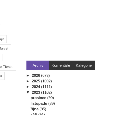
jít
arvel
Archiv
Komentáře
Kategorie
ho Třesku
►
2026
(673)
ad
►
2025
(1092)
►
2024
(1111)
▼
2023
(1102)
prosince
(90)
listopadu
(89)
října
(95)
září
(91)