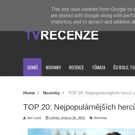
Novinky
Loading...
This site uses cookies from Google to de
are shared with Google along with perfo
statistics, and to detect and address a
DOMŮ
NOVINKY
RECENZE
TÉMATA
ČO BOLO, TO
Home
/
Novinky
/
TOP 20: Nejpopulárnějších herců 
TOP 20: Nejpopulárnějších herc
Jan Lysý
středa, dubna 26, 2023
Novinky