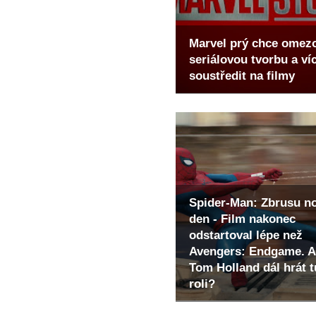
Marvel prý chce omez
seriálovou tvorbu a ví
soustředit na filmy
Spider-Man: Zbrusu n
den - Film nakonec
odstartoval lépe než
Avengers: Endgame. A
Tom Holland dál hrát t
roli?