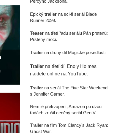
Percyho Jacksona.
Epický
trailer
na sci-fi seriál Blade
Runner 2099.
Teaser
na třetí řadu seriálu Pán prstenů:
Prsteny moci.
Trailer
na druhý díl Magické posedlosti.
m
Trailer
na třetí díl Enoly Holmes
u
najdete online na YouTube.
Trailer
na seriál The Five Star Weekend
s Jennifer Garner.
Nemilé překvapení, Amazon po dvou
řadách zrušil ceněný seriál Gen V.
Trailer
na film Tom Clancy's Jack Ryan:
Ghost War.