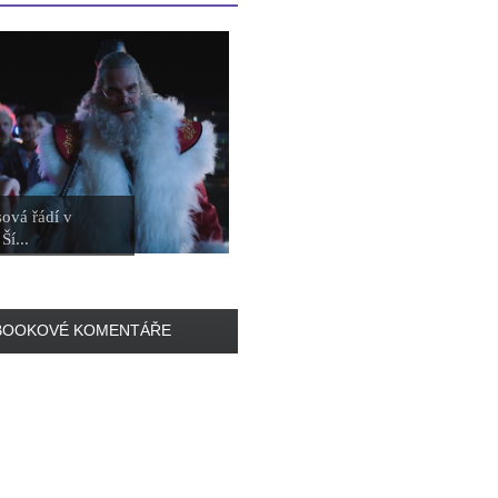
ová řádí v
Ší...
BOOKOVÉ KOMENTÁŘE