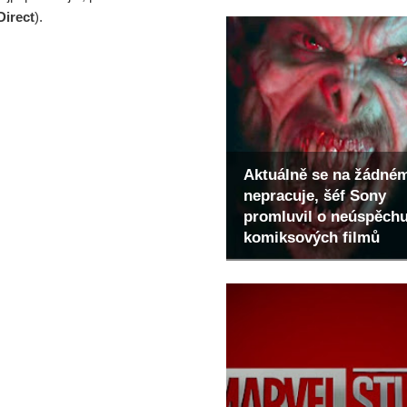
Direct
).
Aktuálně se na žádné
nepracuje, šéf Sony
promluvil o neúspěch
komiksových filmů