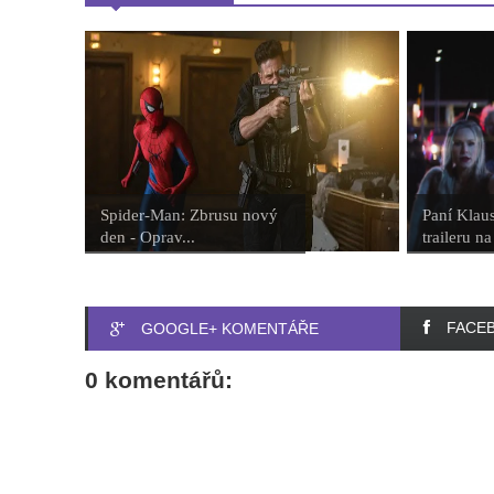
Spider-Man: Zbrusu nový
Paní Klaus
den - Oprav...
traileru na 
FACE
GOOGLE+ KOMENTÁŘE
0 komentářů: