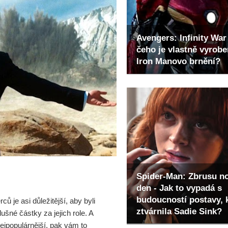
Avengers: Infinity War 
čeho je vlastně vyrob
Iron Manovo brnění?
Spider-Man: Zbrusu n
den - Jak to vypadá s
budoucností postavy, 
ců je asi důležitější, aby byli
ztvárnila Sadie Sink?
ušné částky za jejich role. A
nejpopulárnější, pak vám to