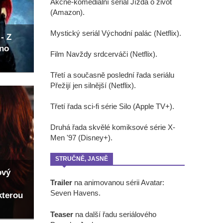
Akčně-komediální seriál Jízda o život
(Amazon).
Mystický seriál Východní palác (Netflix).
- Z
eno
Film Navždy srdcerváči (Netflix).
Třetí a současně poslední řada seriálu
Přežijí jen silnější (Netflix).
Třetí řada sci-fi série Silo (Apple TV+).
Druhá řada skvělé komiksové série X-
Men '97 (Disney+).
STRUČNĚ, JASNĚ
ový
Trailer
na animovanou sérii Avatar:
Seven Havens.
kterou
Teaser
na další řadu seriálového