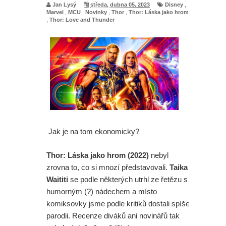
Jan Lysý
středa, dubna 05, 2023
Disney
,
Marvel
,
MCU
,
Novinky
,
Thor
,
Thor: Láska jako hrom
,
Thor: Love and Thunder
Jak je na tom ekonomicky?
Thor: Láska jako hrom (2022)
nebyl
zrovna to, co si mnozí představovali.
Taika
Waititi
se podle některých utrhl ze řetězu s
humorným (?) nádechem a místo
komiksovky jsme podle kritiků dostali spíše
parodii. Recenze diváků ani novinářů tak