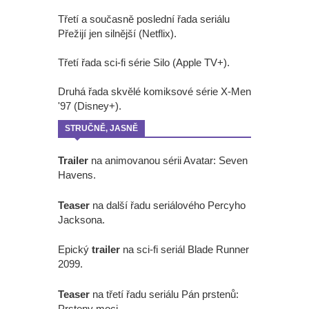
Třetí a současně poslední řada seriálu
Přežijí jen silnější (Netflix).
Třetí řada sci-fi série Silo (Apple TV+).
Druhá řada skvělé komiksové série X-Men
'97 (Disney+).
STRUČNĚ, JASNĚ
Trailer
na animovanou sérii Avatar: Seven
Havens.
Teaser
na další řadu seriálového Percyho
Jacksona.
Epický
trailer
na sci-fi seriál Blade Runner
2099.
Teaser
na třetí řadu seriálu Pán prstenů:
Prsteny moci.