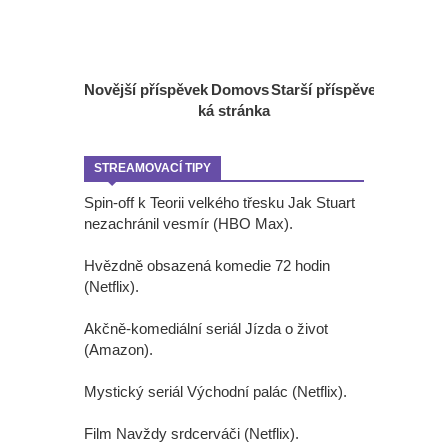
Novější příspěvek
Domovs
Starší příspěvek
ká stránka
STREAMOVACÍ TIPY
Spin-off k Teorii velkého třesku Jak Stuart
nezachránil vesmír (HBO Max).
Hvězdně obsazená komedie 72 hodin
(Netflix).
Akčně-komediální seriál Jízda o život
(Amazon).
Mystický seriál Východní palác (Netflix).
Film Navždy srdcerváči (Netflix).