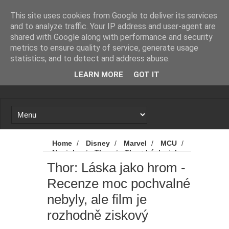
Novinky
Loading...
This site uses cookies from Google to deliver its services
and to analyze traffic. Your IP address and user-agent are
shared with Google along with performance and security
metrics to ensure quality of service, generate usage
statistics, and to detect and address abuse.
LEARN MORE
GOT IT
Home
/
Disney
/
Marvel
/
MCU
/
Novinky
/
Thor
/
Thor: Láska jako
hrom
/
Thor: Love and Thunder
/
Thor: Láska jako hrom -
Thor: Láska jako hrom - Recenze moc
Recenze moc pochvalné
pochvalné nebyly, ale film je rozhodně
ziskový
nebyly, ale film je
rozhodně ziskový