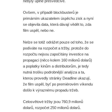
nebyly úplně přesvědčivé.
Ovšem, v případě blockbusterů je
primárním ukazatelem úspěchu zisk a nyní
se objevila data, která dávají vědět to, zda
film uspěl, nebo ne.
Nelze se totiž odrážet pouze od toho, že se
podíváte na rozpočet a tržby, protože do
rozpočtu nejsou započítány investice na
propagaci (něco kolem 160 milionů dolarů)
a poplatky kinům a distributorům, je tedy
nutná trošku podrobnější analýza a ta,
kterou provedly stránky Deadline ukazují,
že film uspěl, byť po premiérovém víkendu
došlo k výraznému propadu tržeb.
Celosvětové tržby jsou 760,9 milionů
dolarů, rozpočet 250 milionů dolarů.