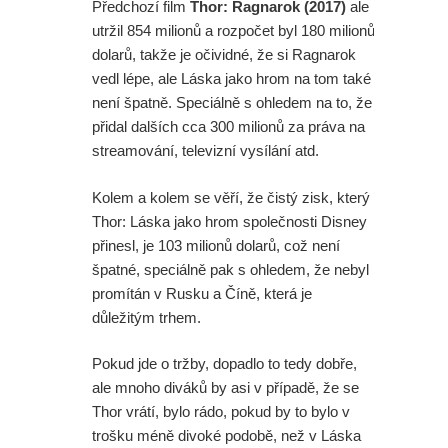
Předchozí film
Thor: Ragnarok (2017)
ale
utržil 854 milionů a rozpočet byl 180 milionů
dolarů, takže je očividné, že si Ragnarok
vedl lépe, ale Láska jako hrom na tom také
není špatně. Speciálně s ohledem na to, že
přidal dalších cca 300 milionů za práva na
streamování, televizní vysílání atd.
Kolem a kolem se věří, že čistý zisk, který
Thor: Láska jako hrom společnosti Disney
přinesl, je 103 milionů dolarů, což není
špatné, speciálně pak s ohledem, že nebyl
promítán v Rusku a Číně, která je
důležitým trhem.
Pokud jde o tržby, dopadlo to tedy dobře,
ale mnoho diváků by asi v případě, že se
Thor vrátí, bylo rádo, pokud by to bylo v
trošku méně divoké podobě, než v Láska