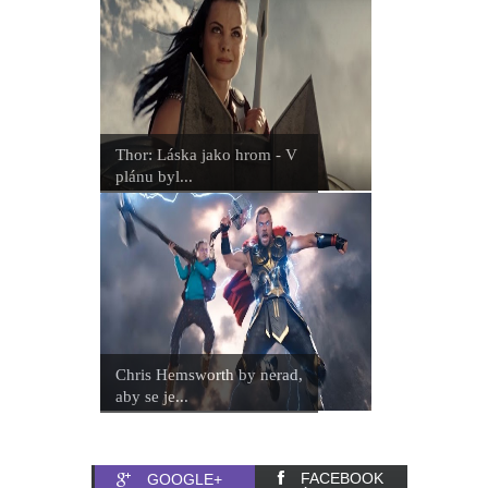
Thor: Láska jako hrom - V
plánu byl...
Chris Hemsworth by nerad,
aby se je...
FACEBOOK
GOOGLE+