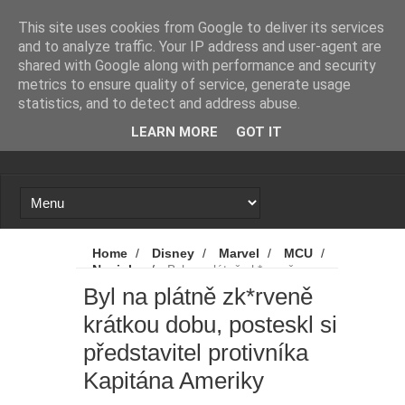
Novinky
Loading...
This site uses cookies from Google to deliver its services
and to analyze traffic. Your IP address and user-agent are
shared with Google along with performance and security
metrics to ensure quality of service, generate usage
statistics, and to detect and address abuse.
LEARN MORE
GOT IT
Home
/
Disney
/
Marvel
/
MCU
/
Novinky
/
Byl na plátně zk*rveně
krátkou dobu, posteskl si představitel
Byl na plátně zk*rveně
protivníka Kapitána Ameriky
krátkou dobu, posteskl si
představitel protivníka
Kapitána Ameriky