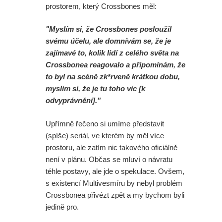
prostorem, který Crossbones měl:
"Myslím si, že Crossbones posloužil
svému účelu, ale domnívám se, že je
zajímavé to, kolik lidí z celého světa na
Crossbonea reagovalo a připomínám, že
to byl na scéně zk*rveně krátkou dobu,
myslím si, že je tu toho víc [k
odvyprávnění]."
Upřímně řečeno si umíme představit
(spíše) seriál, ve kterém by měl více
prostoru, ale zatím nic takového oficiálně
není v plánu. Občas se mluví o návratu
téhle postavy, ale jde o spekulace. Ovšem,
s existencí Multivesmíru by nebyl problém
Crossbonea přivézt zpět a my bychom byli
jedině pro.