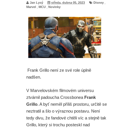
Jan Lysý
středa, dubna 05, 2023
Disney
,
Marvel
,
MCU
,
Novinky
Frank Grillo není ze své role úplně
nadšen.
V Marvelovském filmovém universu
ztvárnil padoucha Crossbonea
Frank
Grillo
. A byť neměl příliš prostoru, určitě se
neztratil a šlo o výraznou postavu. Není
tedy divu, že fandové chtěli víc a stejně tak
Grillo, který si trochu posteskl nad