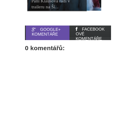
Paní Klausová řádí v
traileru na Ší...
FACEBOOK
GOOGLE+
OVÉ
KOMENTÁŘE
KOMENTÁŘE
0 komentářů: