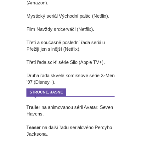
(Amazon).
Mystický seriál Východní palác (Netflix).
Film Navždy srdcerváči (Netflix).
Třetí a současně poslední řada seriálu
Přežijí jen silnější (Netflix).
Třetí řada sci-fi série Silo (Apple TV+).
Druhá řada skvělé komiksové série X-Men
'97 (Disney+).
STRUČNĚ, JASNĚ
Trailer
na animovanou sérii Avatar: Seven
Havens.
Teaser
na další řadu seriálového Percyho
Jacksona.