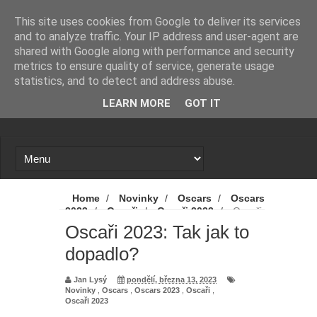
Novinky
Marvel prý přemýšlí, že mladí
This site uses cookies from Google to deliver its services
and to analyze traffic. Your IP address and user-agent are
Avengers nebudou mít seriál, ale
shared with Google along with performance and security
metrics to ensure quality of service, generate usage
film. A stejně by to mohlo být i v
statistics, and to detect and address abuse.
LEARN MORE
GOT IT
případě jiné série
Proč se zase a znovu spekuluje o
návratu Zacka Snydera k DC?
X-Men: Novým Cyclopsem bude
Home
/
Novinky
/
Oscars
/
Oscars
2023
/
Oscaři
/
Oscaři 2023
/
Oscaři
hvězda Srdcerváčů
2023: Tak jak to dopadlo?
Oscaři 2023: Tak jak to
dopadlo?
Spider-Man: Zbrusu nový den - Tom
Jan Lysý
pondělí, března 13, 2023
Holland promluvil od odvážné scéně
Novinky
,
Oscars
,
Oscars 2023
,
Oscaři
,
Oscaři 2023
z filmu. A kdo byl nový přítel MJ?