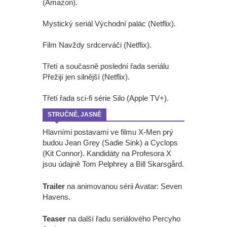
(Amazon).
Mystický seriál Východní palác (Netflix).
Film Navždy srdcerváči (Netflix).
Třetí a současně poslední řada seriálu
Přežijí jen silnější (Netflix).
Třetí řada sci-fi série Silo (Apple TV+).
STRUČNĚ, JASNĚ
Hlavními postavami ve filmu X-Men prý
budou Jean Grey (Sadie Sink) a Cyclops
(Kit Connor). Kandidáty na Profesora X
jsou údajně Tom Pelphrey a Bill Skarsgård.
Trailer
na animovanou sérii Avatar: Seven
Havens.
Teaser
na další řadu seriálového Percyho