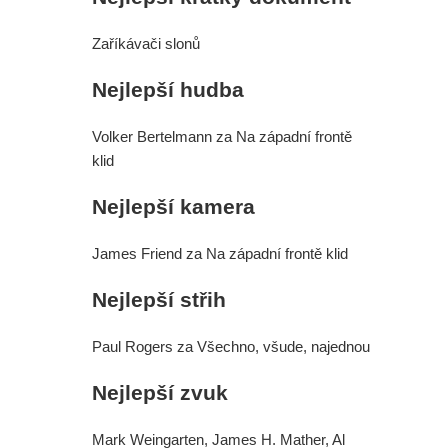
mohl být Dave Bautista.
Zaříkávači slonů
Přeobsazovat se ale bude i další
Nejlepší hudba
důležitá postava
Marvel prý chce omezovat
Volker Bertelmann za Na západní frontě
klid
seriálovou tvorbu a více se
Nejlepší kamera
soustředit na filmy
James Friend za Na západní frontě klid
Wonder Man: Tvůrce prozradil, pro
Nejlepší střih
Marvel zrušil oceňovaný seriál
Budoucnost Scorpiona zní hodně
Paul Rogers za Všechno, všude, najednou
zajímavě
Nejlepší zvuk
Mark Weingarten, James H. Mather, Al