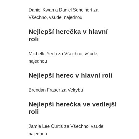
jednu z verzí filmu?
Daniel Kwan a Daniel Scheinert za
Paní Klausová řádí v traileru na
Všechno, všude, najednou
Šílenou noc 2. A upoutávka na
Nejlepší herečka v hlavní
roli
skvělý Star Wars projekt
Michelle Yeoh za Všechno, všude,
Daredevil: Znovuzrození - Skvělá
najednou
herečka z Iron Fista odmítla účast v
Nejlepší herec v hlavní roli
další řadě
Brendan Fraser za Velrybu
Režisér Spider-Mana odmítl dohled
Nejlepší herečka ve vedlejší
na Avengers. A opravdu se na place
roli
Zbrusu nového dne pohyboval
Jamie Lee Curtis za Všechno, všude,
Jackie Chan?
najednou