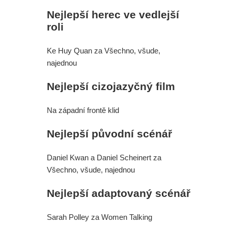
Dvě ochutnávka z DC série
Nejlepší herec ve vedlejší
roli
Lanterns. A co mělo být ve
Ke Huy Quan za Všechno, všude,
vystřižené scéně ze Spider-Man:
najednou
Zbrusu nový den s postavou z
Nejlepší cizojazyčný film
Daredevila?
Na západní frontě klid
Aktuálně se na žádném nepracuje,
Nejlepší původní scénář
šéf Sony promluvil o neúspěchu
Daniel Kwan a Daniel Scheinert za
komiksových filmů
Všechno, všude, najednou
Spider-Man: Zbrusu nový den - Film
Nejlepší adaptovaný scénář
nakonec odstartoval lépe než
Sarah Polley za Women Talking
Avengers: Endgame. A bude Tom