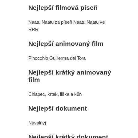
Nejlepší filmová píseň
Holland dál hrát tuhle roli?
Naatu Naatu za píseň Naatu Naatu ve
Spider-Man: Zbrusu nový den - Lidé
RRR
mohou na kina nadávat jak chtějí,
Nejlepší animovaný film
ale jen kina zvládnou jednu věc,
Pinocchio Guillerma del Tora
prohlásil šéf Sony v reakci na
Nejlepší krátký animovaný
úspěch filmu
film
Spider-Man: Zbrusu nový den - Jak
Chlapec, krtek, liška a kůň
to vypadá s budoucností postavy,
Nejlepší dokument
kterou ztvárnila Sadie Sink?
Navalnyj
God of War: Novým Kratosem by
Nejlepší krátký dokument