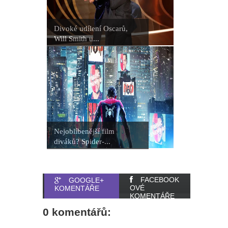
Divoké udílení Oscarů,
Will Smith u...
Nejoblíbenější film
diváků? Spider-...
FACEBOOK
GOOGLE+
OVÉ
KOMENTÁŘE
KOMENTÁŘE
0 komentářů: