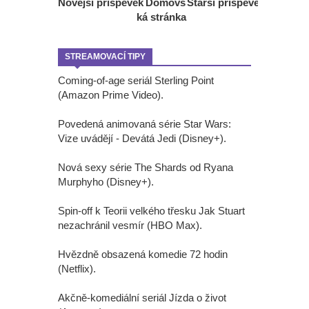
Novější příspěvek
Domovs
Starší příspěvek
ká stránka
STREAMOVACÍ TIPY
Coming-of-age seriál Sterling Point
(Amazon Prime Video).
Povedená animovaná série Star Wars:
Vize uvádějí - Devátá Jedi (Disney+).
Nová sexy série The Shards od Ryana
Murphyho (Disney+).
Spin-off k Teorii velkého třesku Jak Stuart
nezachránil vesmír (HBO Max).
Hvězdně obsazená komedie 72 hodin
(Netflix).
Akčně-komediální seriál Jízda o život