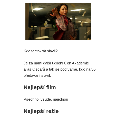
Mumie 4: Vrátí se další tři postavy z
původních filmů
Avatar 4: James Cameron promluvil
o tom, jak to vypadá s budoucností
Kdo tentokrát slavil?
série
Je za námi další udílení Cen Akademie
Spider-Man: Zbrusu nový den - Sám
alias Oscarů a tak se podíváme, kdo na 95.
šéfu Marvelu je zaskočen tím, jak
předávání slavil.
skvěle se filmu vede
Nejlepší film
Spider-Man: Zbrusu nový den -
Všechno, všude, najednou
Opravdu Tom Holland nesnášel
Nejlepší režie