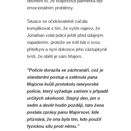
obvinění to, že Majorsova partnerka trpí
Daredevil: Znovuzrození - Skvělá
emocionálním problémy.
herečka z Iron Fista odmítla účast v
Situace se očekávatelně začala
další řadě
komplikovat s tím, že vyšlo najevo, že
Jonathan volal policii ještě před údajným
Režisér Spider-Mana odmítl dohled
napadením, protože se měl bát o svou
přítelkyni a nyní dokonce jeho zástupkyně
na Avengers. A opravdu se na place
tvrdí, že obětí je sám Majors.
Zbrusu nového dne pohyboval
"Policie dorazila se záchranáři, což je
Jackie Chan?
standardní postup a zatknula pana
Majorse kvůli protokolu newyorské
Dvě ochutnávka z DC série
policie, který vyžaduje zatčení v případě
určitých okolností. Stejný den, jen o
Lanterns. A co mělo být ve
sedm a devět hodin později, tato žena
poslala zprávy panu Majorsovi, kde
vystřižené scéně ze Spider-Man:
přiznává, že ona byla tím, kdo použil
Zbrusu nový den s postavou z
fyzickou sílu proti němu."