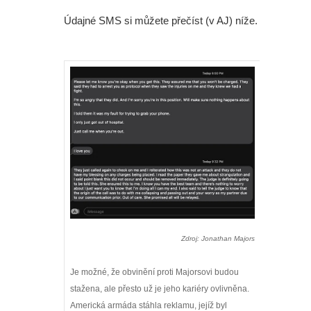
Daredevila?
Údajné SMS si můžete přečíst (v AJ) níže.
Aktuálně se na žádném nepracuje,
šéf Sony promluvil o neúspěchu
komiksových filmů
Spider-Man: Zbrusu nový den - Film
nakonec odstartoval lépe než
Avengers: Endgame. A bude Tom
Holland dál hrát tuhle roli?
Zdroj: Jonathan Majors
Spider-Man: Zbrusu nový den - Lidé
Je možné, že obvinění proti Majorsovi budou
mohou na kina nadávat jak chtějí,
stažena, ale přesto už je jeho kariéry ovlivněna.
Americká armáda stáhla reklamu, jejíž byl
ale jen kina zvládnou jednu věc,