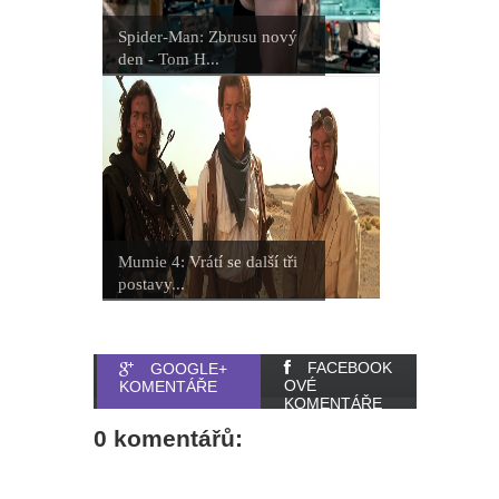
Spider-Man: Zbrusu nový
den - Tom H...
Mumie 4: Vrátí se další tři
postavy...
FACEBOOK
GOOGLE+
OVÉ
KOMENTÁŘE
KOMENTÁŘE
0 komentářů: