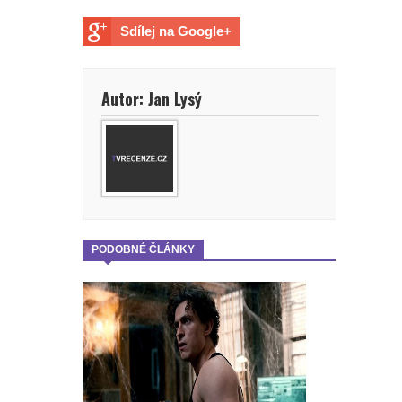
seriálovou tvorbu a více se
Sdílej na Google+
soustředit na filmy
Wonder Man: Tvůrce prozradil, pro
Autor: Jan Lysý
Marvel zrušil oceňovaný seriál
Budoucnost Scorpiona zní hodně
zajímavě
Marvel prý přemýšlí, že mladí
PODOBNÉ ČLÁNKY
Avengers nebudou mít seriál, ale
film. A stejně by to mohlo být i v
případě jiné série