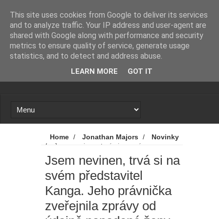
Novinky
Proč se zase a znovu spekuluje o
This site uses cookies from Google to deliver its services
and to analyze traffic. Your IP address and user-agent are
návratu Zacka Snydera k DC?
shared with Google along with performance and security
metrics to ensure quality of service, generate usage
X-Men: Novým Cyclopsem bude
statistics, and to detect and address abuse.
LEARN MORE
GOT IT
hvězda Srdcerváčů
Spider-Man: Zbrusu nový den - Tom
Holland promluvil od odvážné scéně
z filmu. A kdo byl nový přítel MJ?
Home
/
Jonathan Majors
/
Novinky
/
Jsem nevinen, trvá si na svém
Mumie 4: Vrátí se další tři postavy z
představitel Kanga. Jeho právnička
Jsem nevinen, trvá si na
zveřejnila zprávy od údajně napadené ženy.
svém představitel
Marvel řeší, co dál
původních filmů
Kanga. Jeho právnička
Avatar 4: James Cameron promluvil
zveřejnila zprávy od
o tom, jak to vypadá s budoucností