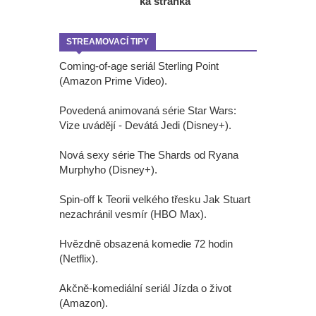
ká stránka
STREAMOVACÍ TIPY
Coming-of-age seriál Sterling Point
(Amazon Prime Video).
Povedená animovaná série Star Wars:
Vize uvádějí - Devátá Jedi (Disney+).
Nová sexy série The Shards od Ryana
Murphyho (Disney+).
Spin-off k Teorii velkého třesku Jak Stuart
nezachránil vesmír (HBO Max).
Hvězdně obsazená komedie 72 hodin
(Netflix).
Akčně-komediální seriál Jízda o život
(Amazon).