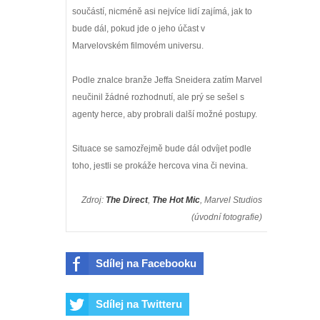
součástí, nicméně asi nejvíce lidí zajímá, jak to
prohlásil šéf Sony v reakci na
bude dál, pokud jde o jeho účast v
Marvelovském filmovém universu.
úspěch filmu
Podle znalce branže Jeffa Sneidera zatím Marvel
Spider-Man: Zbrusu nový den - Jak
neučinil žádné rozhodnutí, ale prý se sešel s
agenty herce, aby probrali další možné postupy.
to vypadá s budoucností postavy,
kterou ztvárnila Sadie Sink?
Situace se samozřejmě bude dál odvíjet podle
toho, jestli se prokáže hercova vina či nevina.
God of War: Novým Kratosem by
Zdroj:
The Direct
,
The Hot Mic
, Marvel Studios
mohl být Dave Bautista.
(úvodní fotografie)
Přeobsazovat se ale bude i další
Sdílej na Facebooku
důležitá postava
Marvel prý chce omezovat
Sdílej na Twitteru