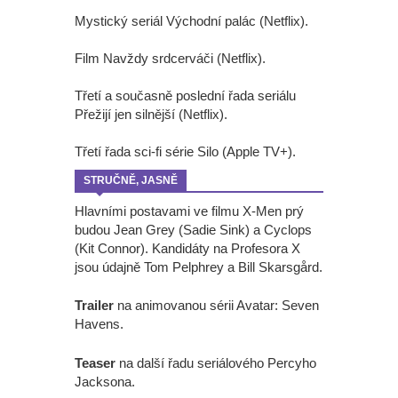
Mystický seriál Východní palác (Netflix).
Film Navždy srdcerváči (Netflix).
Třetí a současně poslední řada seriálu
Přežijí jen silnější (Netflix).
Třetí řada sci-fi série Silo (Apple TV+).
STRUČNĚ, JASNĚ
Hlavními postavami ve filmu X-Men prý
budou Jean Grey (Sadie Sink) a Cyclops
(Kit Connor). Kandidáty na Profesora X
jsou údajně Tom Pelphrey a Bill Skarsgård.
Trailer
na animovanou sérii Avatar: Seven
Havens.
Teaser
na další řadu seriálového Percyho
Jacksona.