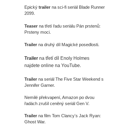
Epický
trailer
na sci-fi seriál Blade Runner
2099.
Teaser
na třetí řadu seriálu Pán prstenů:
Prsteny moci.
Trailer
na druhý díl Magické posedlosti.
Trailer
na třetí díl Enoly Holmes
najdete online na YouTube.
Trailer
na seriál The Five Star Weekend s
Jennifer Garner.
Nemilé překvapení, Amazon po dvou
řadách zrušil ceněný seriál Gen V.
Trailer
na film Tom Clancy's Jack Ryan:
Ghost War.