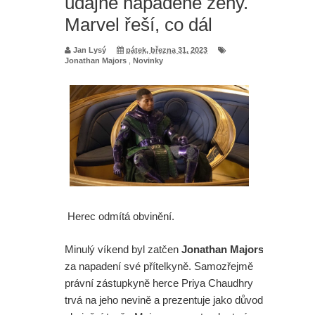
údajně napadené ženy.
Marvel řeší, co dál
série
Jan Lysý
pátek, března 31, 2023
Spider-Man: Zbrusu nový den - Sám
Jonathan Majors
,
Novinky
šéfu Marvelu je zaskočen tím, jak
skvěle se filmu vede
Spider-Man: Zbrusu nový den -
Opravdu Tom Holland nesnášel
jednu z verzí filmu?
Herec odmítá obvinění.
Paní Klausová řádí v traileru na
Minulý víkend byl zatčen
Jonathan Majors
Šílenou noc 2. A upoutávka na
za napadení své přítelkyně. Samozřejmě
právní zástupkyně herce Priya Chaudhry
skvělý Star Wars projekt
trvá na jeho nevině a prezentuje jako důvod