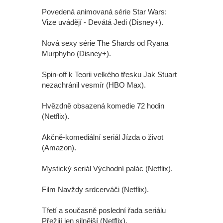
Povedená animovaná série Star Wars:
Vize uvádějí - Devátá Jedi (Disney+).
Nová sexy série The Shards od Ryana
Murphyho (Disney+).
Spin-off k Teorii velkého třesku Jak Stuart
nezachránil vesmír (HBO Max).
Hvězdně obsazená komedie 72 hodin
(Netflix).
Akčně-komediální seriál Jízda o život
(Amazon).
Mystický seriál Východní palác (Netflix).
Film Navždy srdcerváči (Netflix).
Třetí a současně poslední řada seriálu
Přežijí jen silnější (Netflix).