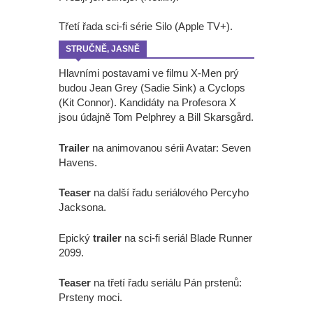
Třetí řada sci-fi série Silo (Apple TV+).
STRUČNĚ, JASNĚ
Hlavními postavami ve filmu X-Men prý
budou Jean Grey (Sadie Sink) a Cyclops
(Kit Connor). Kandidáty na Profesora X
jsou údajně Tom Pelphrey a Bill Skarsgård.
Trailer
na animovanou sérii Avatar: Seven
Havens.
Teaser
na další řadu seriálového Percyho
Jacksona.
Epický
trailer
na sci-fi seriál Blade Runner
2099.
Teaser
na třetí řadu seriálu Pán prstenů:
Prsteny moci.