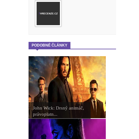
PODOBNÉ ČLÁNKY
John Wick: Drsný animáč,
právoplatn...