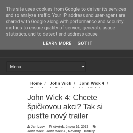
Novinky
Loading...
This site uses cookies from Google to deliver its services
and to analyze traffic. Your IP address and user-agent are
shared with Google along with performance and security
metrics to ensure quality of service, generate usage
statistics, and to detect and address abuse.
LEARN MORE
GOT IT
Home
/
John Wick
/
John Wick 4
/
Novinky
/
Trailery
/
John Wick 4:
Chcete špičkovou akci? Tak si pusťte nový
John Wick 4: Chcete
trailer
špičkovou akci? Tak si
pusťte nový trailer
Jan Lysý
čtvrtek, února 16, 2023
John Wick
,
John Wick 4
,
Novinky
,
Trailery