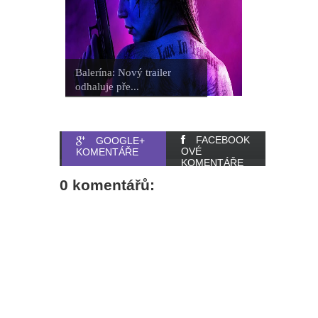
Balerína: Nový trailer
odhaluje pře...
FACEBOOK
GOOGLE+
OVÉ
KOMENTÁŘE
KOMENTÁŘE
0 komentářů: