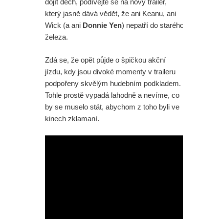
dojít dech, podívejte se na nový trailer,
který jasně dává vědět, že ani Keanu, ani
Wick (a ani
Donnie Yen
) nepatří do starého
železa.
Zdá se, že opět půjde o špičkou akční
jízdu, kdy jsou divoké momenty v traileru
podpořeny skvělým hudebním podkladem.
Tohle prostě vypadá lahodně a nevíme, co
by se muselo stát, abychom z toho byli ve
kinech zklamaní.