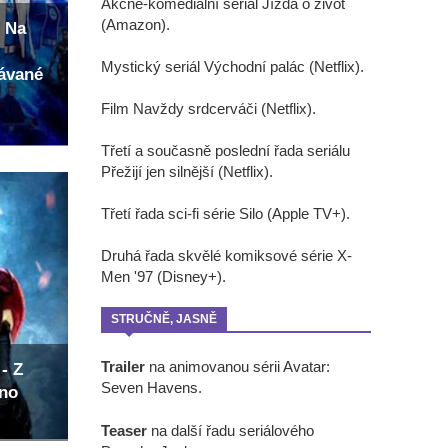
Akčně-komediální seriál Jízda o život
(Amazon).
 Na
Mystický seriál Východní palác (Netflix).
kávané
Film Navždy srdcerváči (Netflix).
Třetí a současně poslední řada seriálu
Přežijí jen silnější (Netflix).
Třetí řada sci-fi série Silo (Apple TV+).
Druhá řada skvělé komiksové série X-
Men '97 (Disney+).
STRUČNĚ, JASNĚ
Trailer
na animovanou sérii Avatar:
- Z
Seven Havens.
eno
Teaser
na další řadu seriálového