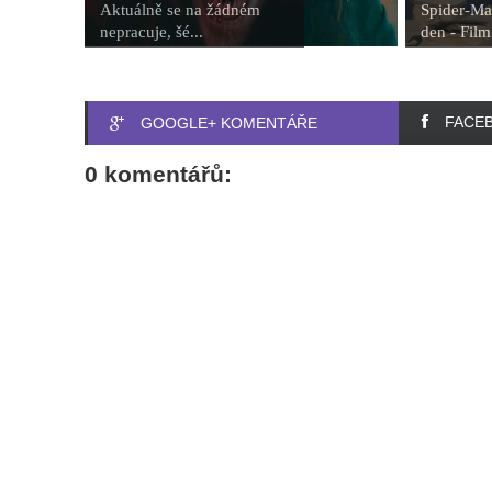
Aktuálně se na žádném
Spider-Ma
nepracuje, šé...
den - Film 
FACE
GOOGLE+ KOMENTÁŘE
0 komentářů: