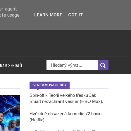
ser-agent
rate usage
LEARN MORE
GOT IT
NAM SERIÁLŮ
STREAMOVACÍ TIPY
Spin-off k Teorii velkého třesku Jak
Stuart nezachránil vesmír (HBO Max).
Hvězdně obsazená komedie 72 hodin
(Netflix).