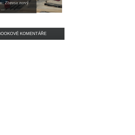
n: Zbrusu nový
...
BOOKOVÉ KOMENTÁŘE