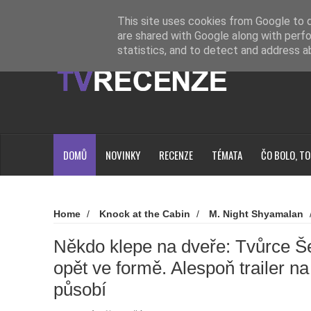
Novinky
Loading...
This site uses cookies from Google to de
are shared with Google along with perfo
statistics, and to detect and address a
DOMŮ
NOVINKY
RECENZE
TÉMATA
ČO BOLO, TO
Home
/
Knock at the Cabin
/
M. Night Shyamalan
Novinky
/
Trailery
/
Universal Pictures
/
Někdo kl
smyslu je opět ve formě. Alespoň trailer na jeho nový film ta
Někdo klepe na dveře: Tvůrce Š
opět ve formě. Alespoň trailer na
působí