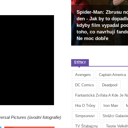
Spider-Man: Zbrusu n
den - Jak by to dopadl
kdyby film vypadal po
toho, co navrhují fan
Ne moc dobře
ŠTÍTKY
Avengers
Captain America
DC Comics
Deadpool
Fantastická Zvířata A Kde Je Na
Hra O Trůny
Iron Man
M
Simpsonovi
Strážci Galaxie
versal Pictures (úvodní fotografie)
TV Šťabajzny
Teorie Velké