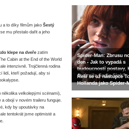
u a to díky filmům jako
Šestý
se mu přestalo dařit a jeho
do klepe na dveře
zatím
Spider-Man: Zbrusu n
The Cabin at the End of the World
den - Jak to vypadá s
e intenzivně. Trojčlenná rodina
budoucností postavy, 
 lidí, kteří požadují, aby si
ztvárnila Sadie Sink?
Řeší se už nástupce 
apokalypse.
Hollanda jako Spider
 několika velkolepými scénami),
a obojí v novém traileru funguje.
vé, kdy by upoutávky na
le tentokrát jsme optimisté a
e.