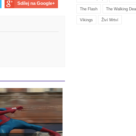
Sdílej na Google+
The Flash
The Walking De
Vikings
Živí Mrtví