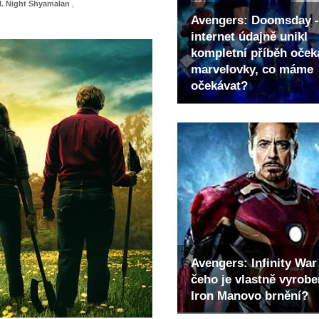
. Night Shyamalan
,
Avengers: Doomsday -
internet údajně unikl
kompletní příběh oče
marvelovky, co máme
očekávat?
Avengers: Infinity War 
čeho je vlastně vyrob
Iron Manovo brnění?