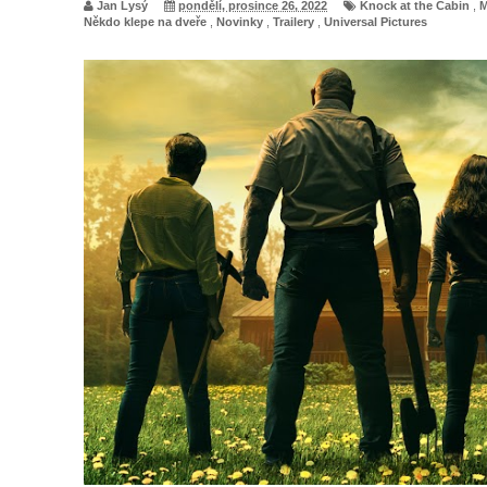
Jan Lysý
pondělí, prosince 26, 2022
Knock at the Cabin
,
M
Někdo klepe na dveře
,
Novinky
,
Trailery
,
Universal Pictures