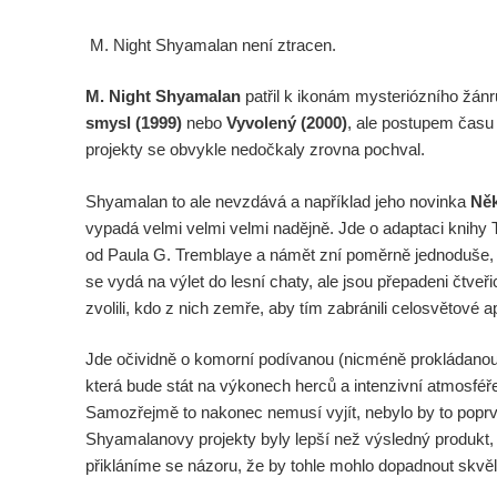
M. Night Shyamalan není ztracen.
M. Night Shyamalan
patřil k ikonám mysteriózního žánr
smysl (1999)
nebo
Vyvolený (2000)
, ale postupem času 
projekty se obvykle nedočkaly zrovna pochval.
Shyamalan to ale nevzdává a například jeho novinka
Něk
vypadá velmi velmi velmi nadějně. Jde o adaptaci knihy 
od Paula G. Tremblaye a námět zní poměrně jednoduše, al
se vydá na výlet do lesní chaty, ale jsou přepadeni čtveřicí
zvolili, kdo z nich zemře, aby tím zabránili celosvětové 
Jde očividně o komorní podívanou (nicméně prokládanou
která bude stát na výkonech herců a intenzivní atmosféře 
Samozřejmě to nakonec nemusí vyjít, nebylo by to popr
Shyamalanovy projekty byly lepší než výsledný produkt, a
přikláníme se názoru, že by tohle mohlo dopadnout skvěl