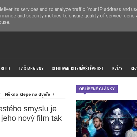
liver its services and to analyze traffic. Your IP address and u
rmance and security metrics to ensure quality of service, gene
buse.
 BOLO
TV ŠTABAJZNY
SLEDOVANOST/NÁVŠTĚVNOST
KVÍZY
SEZ
OBLÍBENÉ ČLÁNKY
/
Někdo klepe na dveře
/
epe na dveře: Tvůrce Šestého
k působí
estého smyslu je
 jeho nový film tak