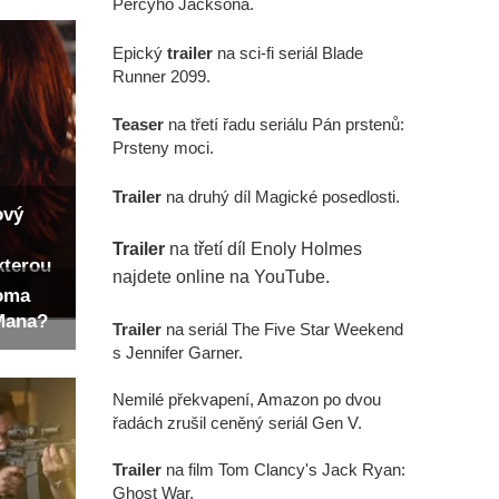
Percyho Jacksona.
Epický
trailer
na sci-fi seriál Blade
Runner 2099.
Teaser
na třetí řadu seriálu Pán prstenů:
Prsteny moci.
Trailer
na druhý díl Magické posedlosti.
ový
Trailer
na třetí díl Enoly Holmes
kterou
najdete online na YouTube.
Toma
-Mana?
Trailer
na seriál The Five Star Weekend
s Jennifer Garner.
Nemilé překvapení, Amazon po dvou
řadách zrušil ceněný seriál Gen V.
Trailer
na film Tom Clancy's Jack Ryan:
Ghost War.