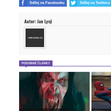
Sdílej na Facebooku
Sdílej na Twitteru
Autor: Jan Lysý
PODOBNÉ ČLÁNKY