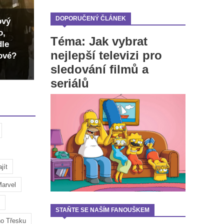
DOPORUČENÝ ČLÁNEK
ový
o,
Téma: Jak vybrat
dle
nejlepší televizi pro
dové?
sledování filmů a
seriálů
jít
arvel
STAŇTE SE NAŠÍM FANOUŠKEM
ho Třesku