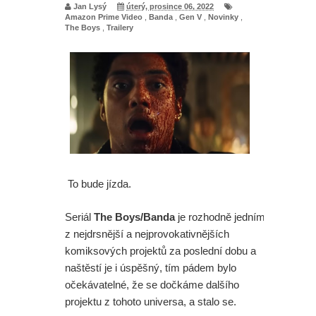
Jan Lysý
úterý, prosince 06, 2022
Amazon Prime Video
,
Banda
,
Gen V
,
Novinky
,
The Boys
,
Trailery
To bude jízda.
Seriál
The Boys/Banda
je rozhodně jedním
z nejdrsnější a nejprovokativnějších
komiksových projektů za poslední dobu a
naštěstí je i úspěšný, tím pádem bylo
očekávatelné, že se dočkáme dalšího
projektu z tohoto universa, a stalo se.