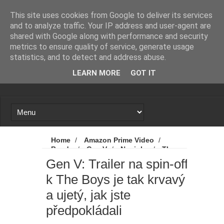
Novinky
Loading...
This site uses cookies from Google to deliver its services
and to analyze traffic. Your IP address and user-agent are
shared with Google along with performance and security
metrics to ensure quality of service, generate usage
statistics, and to detect and address abuse.
LEARN MORE
GOT IT
Home
/
Amazon Prime Video
/
Banda
/
Gen V
/
Novinky
/
The
Boys
/
Trailery
/
Gen V: Trailer na spin-
Gen V: Trailer na spin-off
off k The Boys je tak krvavý a ujetý, jak jste
k The Boys je tak krvavý
předpokládali
a ujetý, jak jste
předpokládali