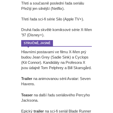
Třetí a současně poslední řada seriálu
Přežijí jen silnější (Netflix).
Třetí řada sci-fi série Silo (Apple TV+).
Druhá řada skvělé komiksové série X-Men
'97 (Disney+).
STRUČNĚ, JASNĚ
Hlavními postavami ve filmu X-Men prý
budou Jean Grey (Sadie Sink) a Cyclops
(Kit Connor). Kandidáty na Profesora X
jsou údajně Tom Pelphrey a Bill Skarsgård.
Trailer
na animovanou sérii Avatar: Seven
Havens.
Teaser
na další řadu seriálového Percyho
Jacksona.
Epický
trailer
na sci-fi seriál Blade Runner