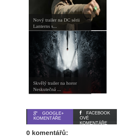
Nový trailer na DC sérii
Lanterns s...
Skvělý trailer na horor
Neskutečná ...
FACEBOOK
GOOGLE+
OVÉ
KOMENTÁŘE
KOMENTÁŘE
0 komentářů: