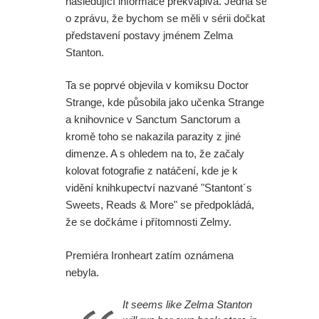
následující informace překvapivá. Jedná se
o zprávu, že bychom se měli v sérii dočkat
představení postavy jménem Zelma
Stanton.
Ta se poprvé objevila v komiksu Doctor
Strange, kde působila jako učenka Strange
a knihovnice v Sanctum Sanctorum a
kromě toho se nakazila parazity z jiné
dimenze. A s ohledem na to, že začaly
kolovat fotografie z natáčení, kde je k
vidění knihkupectví nazvané "Stantont´s
Sweets, Reads & More" se předpokládá,
že se dočkáme i přítomnosti Zelmy.
Premiéra Ironheart zatím oznámena
nebyla.
It seems like Zelma Stanton