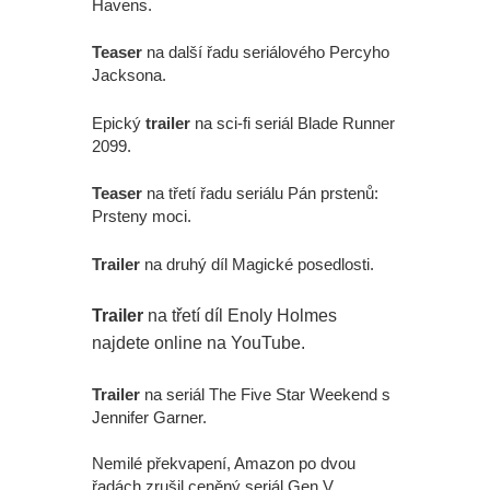
Havens.
Teaser
na další řadu seriálového Percyho
Jacksona.
Epický
trailer
na sci-fi seriál Blade Runner
2099.
Teaser
na třetí řadu seriálu Pán prstenů:
Prsteny moci.
Trailer
na druhý díl Magické posedlosti.
Trailer
na třetí díl Enoly Holmes
najdete online na YouTube.
Trailer
na seriál The Five Star Weekend s
Jennifer Garner.
Nemilé překvapení, Amazon po dvou
řadách zrušil ceněný seriál Gen V.