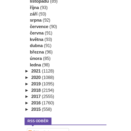
listopadu
(89)
října
(93)
září
(93)
srpna
(92)
července
(90)
června
(91)
května
(93)
dubna
(91)
března
(96)
února
(85)
ledna
(98)
►
2021
(1128)
►
2020
(1088)
►
2019
(1095)
►
2018
(2194)
►
2017
(2555)
►
2016
(1760)
►
2015
(558)
RSS ODBĚR