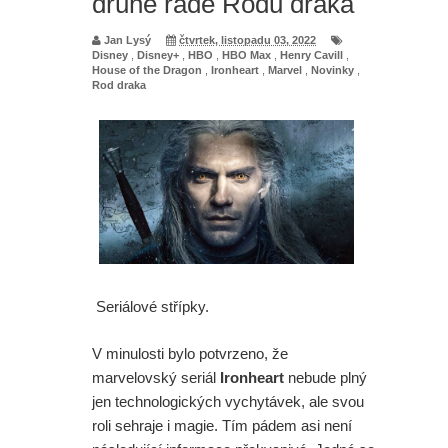
druhé řadě Rodu draka
Jan Lysý
čtvrtek, listopadu 03, 2022
Disney
,
Disney+
,
HBO
,
HBO Max
,
Henry Cavill
,
House of the Dragon
,
Ironheart
,
Marvel
,
Novinky
,
Rod draka
Seriálové střípky.
V minulosti bylo potvrzeno, že
marvelovský seriál
Ironheart
nebude plný
jen technologických vychytávek, ale svou
roli sehraje i magie. Tím pádem asi není