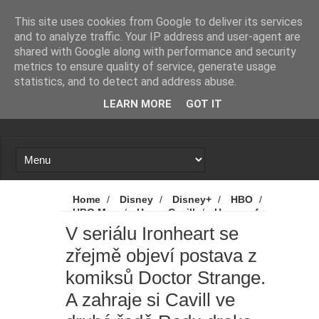
Novinky
Loading...
This site uses cookies from Google to deliver its services
and to analyze traffic. Your IP address and user-agent are
shared with Google along with performance and security
metrics to ensure quality of service, generate usage
statistics, and to detect and address abuse.
LEARN MORE
GOT IT
Home
/
Disney
/
Disney+
/
HBO
/
HBO Max
/
Henry Cavill
/
House of
the Dragon
/
Ironheart
/
Marvel
/
V seriálu Ironheart se
Novinky
/
Rod draka
/
V seriálu
zřejmě objeví postava z
Ironheart se zřejmě objeví postava z
komiksů Doctor Strange. A zahraje si Cavill
komiksů Doctor Strange.
ve druhé řadě Rodu draka
A zahraje si Cavill ve