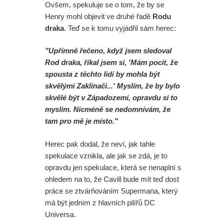
Ovšem, spekuluje se o tom, že by se
Henry mohl objevit ve druhé řadě
Rodu
draka
. Teď se k tomu vyjádřil sám herec:
"Upřímně řečeno, když jsem sledoval
Rod draka, říkal jsem si, 'Mám pocit, že
spousta z těchto lidí by mohla být
skvělými Zaklínači...' Myslím, že by bylo
skvělé být v Západozemí, opravdu si to
myslím. Nicméně se nedomnívám, že
tam pro mě je místo."
Herec pak dodal, že neví, jak tahle
spekulace vznikla, ale jak se zdá, je to
opravdu jen spekulace, která se nenaplní s
ohledem na to, že Cavill bude mít teď dost
práce se ztvárňováním Supermana, který
má být jedním z hlavních pilířů DC
Universa.