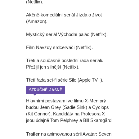
(Netflix).
Akčně-komediální seriál Jízda o život
(Amazon).
Mystický seriál Východní palác (Netflix).
Film Navždy srdcerváči (Netflix).
Třetí a současně poslední řada seriálu
Přežijí jen silnější (Netflix).
Třetí řada sci-fi série Silo (Apple TV+).
STRUČNĚ, JASNĚ
Hlavními postavami ve filmu X-Men prý
budou Jean Grey (Sadie Sink) a Cyclops
(Kit Connor). Kandidáty na Profesora X
jsou údajně Tom Pelphrey a Bill Skarsgård.
Trailer
na animovanou sérii Avatar: Seven