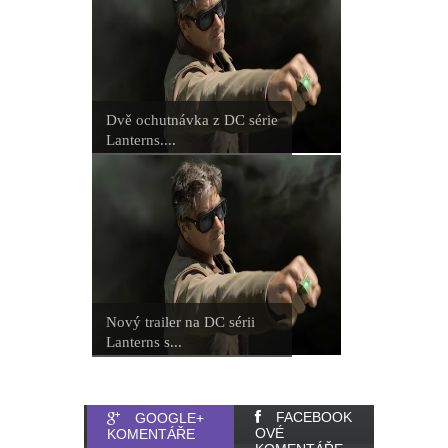
Dvě ochutnávka z DC série
Lanterns....
Nový trailer na DC sérii
Lanterns s...
FACEBOOK
GOOGLE+
OVÉ
KOMENTÁŘE