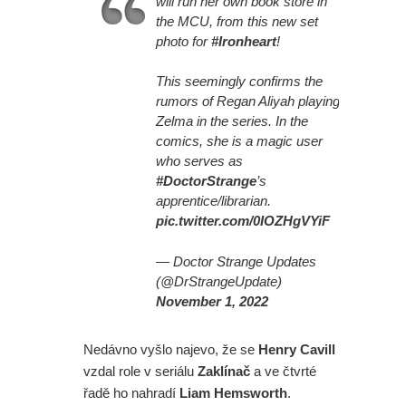
will run her own book store in
the MCU, from this new set
photo for
#Ironheart
!
This seemingly confirms the
rumors of Regan Aliyah playing
Zelma in the series. In the
comics, she is a magic user
who serves as
#DoctorStrange
’s
apprentice/librarian.
pic.twitter.com/0IOZHgVYiF
— Doctor Strange Updates
(@DrStrangeUpdate)
November 1, 2022
Nedávno vyšlo najevo, že se
Henry Cavill
vzdal role v seriálu
Zaklínač
a ve čtvrté
řadě ho nahradí
Liam Hemsworth
.