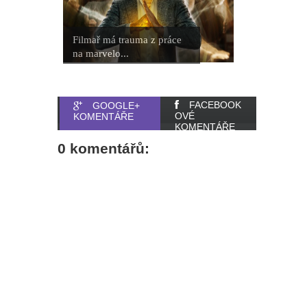
Filmař má trauma z práce
na marvelo...
FACEBOOK
GOOGLE+
OVÉ
KOMENTÁŘE
KOMENTÁŘE
0 komentářů: