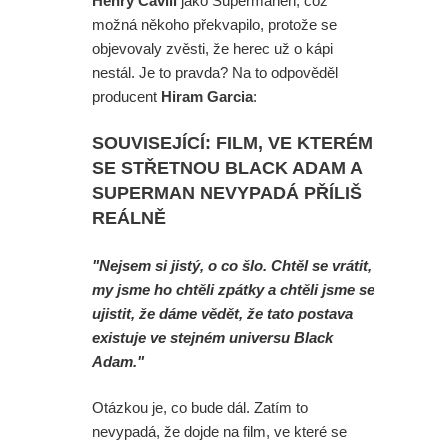
Henry Cavill
jako Supermanen, což
možná někoho překvapilo, protože se
objevovaly zvěsti, že herec už o kápi
nestál. Je to pravda? Na to odpověděl
producent
Hiram Garcia
:
SOUVISEJÍCÍ: FILM, VE KTERÉM
SE STŘETNOU BLACK ADAM A
SUPERMAN NEVYPADÁ PŘÍLIŠ
REÁLNĚ
"Nejsem si jistý, o co šlo. Chtěl se vrátit,
my jsme ho chtěli zpátky a chtěli jsme se
ujistit, že dáme vědět, že tato postava
existuje ve stejném universu Black
Adam."
Otázkou je, co bude dál. Zatím to
nevypadá, že dojde na film, ve které se