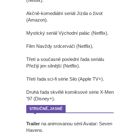
(Netflix).
Akčně-komediální seriál Jízda o život
(Amazon).
Mystický seriál Východní palác (Netflix).
Film Navždy srdcerváči (Netflix).
Třetí a současně poslední řada seriálu
Přežijí jen silnější (Netflix).
Třetí řada sci-fi série Silo (Apple TV+).
Druhá řada skvělé komiksové série X-Men
'97 (Disney+).
STRUČNĚ, JASNĚ
Trailer
na animovanou sérii Avatar: Seven
Havens.