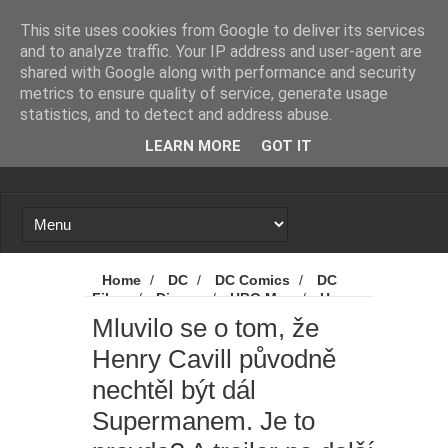
Novinky
Loading...
This site uses cookies from Google to deliver its services
and to analyze traffic. Your IP address and user-agent are
shared with Google along with performance and security
metrics to ensure quality of service, generate usage
statistics, and to detect and address abuse.
LEARN MORE
GOT IT
Home
/
DC
/
DC Comics
/
DC
Films
/
Disney
/
HBO Max
/
Henry
Cavill
/
Novinky
/
Superman
/
Mluvilo se o tom, že
Titans
/
Mluvilo se o tom, že Henry
Henry Cavill původně
Cavill původně nechtěl být dál Supermanem.
Je to pravda? A trailer na další řadu zábavné
nechtěl být dál
DC série Titans
Supermanem. Je to