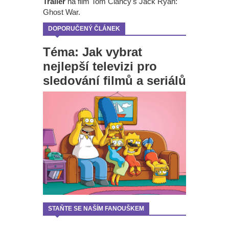
Trailer
na film Tom Clancy's Jack Ryan:
Ghost War.
DOPORUČENÝ ČLÁNEK
Téma: Jak vybrat
nejlepší televizi pro
sledování filmů a seriálů
STAŇTE SE NAŠÍM FANOUŠKEM