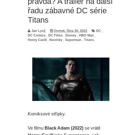
pravda? A trailer na další
řadu zábavné DC série
Titans
Jan Lysý
čtvrtek, října 20, 2022
DC
,
DC Comics
,
DC Films
,
Disney
,
HBO Max
,
Henry Cavill
,
Novinky
,
Superman
,
Titans
Komiksové střípky.
Ve filmu
Black Adam (2022)
se vrátil