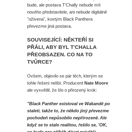
bude, ale postava T'Chally nebude mít
nového představitele, ani nebude digitálně
"oživena", kostým Black Panthera
převezme jiná postava.
SOUVISEJÍCÍ: NĚKTEŘÍ SI
PŘÁLI, ABY BYL T'CHALLA
PŘEOBSAZEN. CO NA TO
TVŮRCE?
Ovšem, objevilo se pár těch, kterým se
tohle řešení nelíbí. Producent
Nate Moore
ale vysvětlil, že šlo o přirozený krok:
"Black Panther existoval ve Wakandě po
staletí, takže to, že někdo jiný převezme
pochodeň nepůsobilo nepřirozeně. Ale
když se to stalo realitou, řešilo se, 'OK,
co bude pro příběh dávat největší