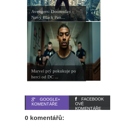
Avengers: Doomsday -
Nový Black Pan...
Marvel prý pokukuje po
herci od DC ...
FACEBOOK
GOOGLE+
OVÉ
KOMENTÁŘE
KOMENTÁŘE
0 komentářů: