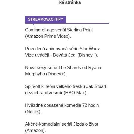
ká stránka
STREAMOVACÍ TIPY
Coming-of-age seriál Sterling Point
(Amazon Prime Video).
Povedená animovaná série Star Wars:
Vize uvádějí - Devátá Jedi (Disney+).
Nová sexy série The Shards od Ryana
Murphyho (Disney+).
Spin-off k Teorii velkého třesku Jak Stuart
nezachránil vesmír (HBO Max).
Hvězdně obsazená komedie 72 hodin
(Netflix).
Akčně-komediální seriál Jízda o život
(Amazon).