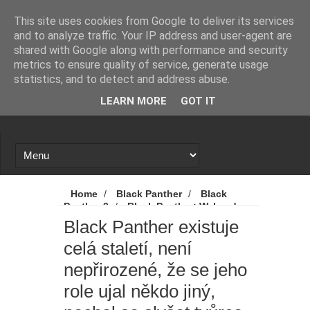
Novinky
Loading...
This site uses cookies from Google to deliver its services
and to analyze traffic. Your IP address and user-agent are
shared with Google along with performance and security
metrics to ensure quality of service, generate usage
statistics, and to detect and address abuse.
LEARN MORE
GOT IT
Home
/
Black Panther
/
Black
Panther 2
/
Black Panther: Wakanda
Forever
/
Black Panther: Wakanda
Black Panther existuje
nechť žije
/
Disney
/
Marvel
/
celá staletí, není
Novinky
/
Black Panther existuje celá
staletí, není nepřirozené, že se jeho role ujal
nepřirozené, že se jeho
někdo jiný, nechal se slyšet tvůrce
role ujal někdo jiný,