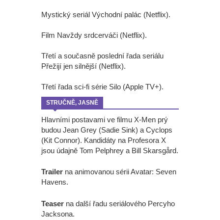
Mystický seriál Východní palác (Netflix).
Film Navždy srdcerváči (Netflix).
Třetí a současně poslední řada seriálu
Přežijí jen silnější (Netflix).
Třetí řada sci-fi série Silo (Apple TV+).
STRUČNĚ, JASNĚ
Hlavními postavami ve filmu X-Men prý
budou Jean Grey (Sadie Sink) a Cyclops
(Kit Connor). Kandidáty na Profesora X
jsou údajně Tom Pelphrey a Bill Skarsgård.
Trailer
na animovanou sérii Avatar: Seven
Havens.
Teaser
na další řadu seriálového Percyho
Jacksona.