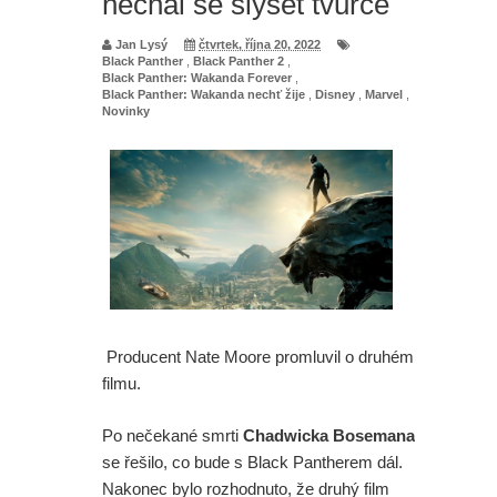
nechal se slyšet tvůrce
Jan Lysý
čtvrtek, října 20, 2022
Black Panther
,
Black Panther 2
,
Black Panther: Wakanda Forever
,
Black Panther: Wakanda nechť žije
,
Disney
,
Marvel
,
Novinky
Producent Nate Moore promluvil o druhém
filmu.
Po nečekané smrti
Chadwicka Bosemana
se řešilo, co bude s Black Pantherem dál.
Nakonec bylo rozhodnuto, že druhý film