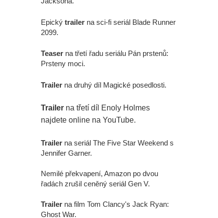
Jacksona.
Epický
trailer
na sci-fi seriál Blade Runner
2099.
Teaser
na třetí řadu seriálu Pán prstenů:
Prsteny moci.
Trailer
na druhý díl Magické posedlosti.
Trailer
na třetí díl Enoly Holmes
najdete online na YouTube.
Trailer
na seriál The Five Star Weekend s
Jennifer Garner.
Nemilé překvapení, Amazon po dvou
řadách zrušil ceněný seriál Gen V.
Trailer
na film Tom Clancy's Jack Ryan:
Ghost War.