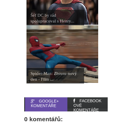
Šéf DC by rád
spolupracoval s Henry...
Spider-Man: Zbrusu nový
den - Film ...
FACEBOOK
GOOGLE+
OVÉ
KOMENTÁŘE
KOMENTÁŘE
0 komentářů: