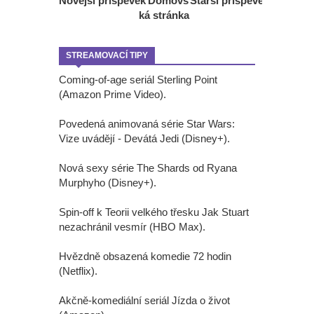
Novější příspěvek
Domovs
Starší příspěvek
ká stránka
STREAMOVACÍ TIPY
Coming-of-age seriál Sterling Point
(Amazon Prime Video).
Povedená animovaná série Star Wars:
Vize uvádějí - Devátá Jedi (Disney+).
Nová sexy série The Shards od Ryana
Murphyho (Disney+).
Spin-off k Teorii velkého třesku Jak Stuart
nezachránil vesmír (HBO Max).
Hvězdně obsazená komedie 72 hodin
(Netflix).
Akčně-komediální seriál Jízda o život