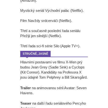
(Amazon).
Mystický seriál Východní palác (Netflix).
Film Navždy srdcerváči (Netflix).
Třetí a současně poslední řada seriálu
Přežijí jen silnější (Netflix).
Třetí řada sci-fi série Silo (Apple TV+).
STRUČNĚ, JASNĚ
Hlavními postavami ve filmu X-Men prý
budou Jean Grey (Sadie Sink) a Cyclops
(Kit Connor). Kandidáty na Profesora X
jsou údajně Tom Pelphrey a Bill Skarsgård.
Trailer
na animovanou sérii Avatar: Seven
Havens.
Teaser
na další řadu seriálového Percyho