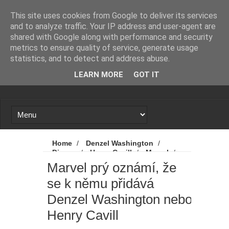
Novinky
Loading...
This site uses cookies from Google to deliver its services
and to analyze traffic. Your IP address and user-agent are
shared with Google along with performance and security
metrics to ensure quality of service, generate usage
statistics, and to detect and address abuse.
LEARN MORE
GOT IT
Home
/
Denzel Washington
/
Disney
/
Henry Cavill
/
Marvel
/
Novinky
/
Marvel prý oznámí, že se k
Marvel prý oznámí, že
němu přidává Denzel Washington nebo
se k němu přidává
Henry Cavill
Denzel Washington nebo
Henry Cavill