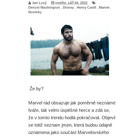
Jan Lysý
neděle, září 04, 2022
Denzel Washington
,
Disney
,
Henry Cavill
,
Marvel
,
Novinky
Že by?
Marvel rád obsazuje jak poměrně neznámé
tváře, tak velmi úspěšné herce a zdá se,
že v tomto trendu hodlá pokračovat. Objevil
se totiž seznam jmen, která budou údajně
oznámena jako součást Marvelovského