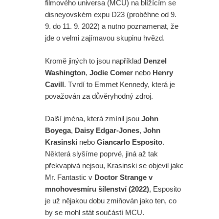
filmového universa (MCU) na blížícím se
disneyovském expu D23 (proběhne od 9.
9. do 11. 9. 2022) a nutno poznamenat, že
jde o velmi zajímavou skupinu hvězd.
Kromě jiných to jsou například
Denzel
Washington
,
Jodie Comer
nebo
Henry
Cavill
. Tvrdí to Emmet Kennedy, která je
považován za důvěryhodný zdroj.
Další jména, která zmínil jsou
John
Boyega
,
Daisy Edgar-Jones
,
John
Krasinski
nebo
Giancarlo Esposito
.
Některá slyšíme poprvé, jiná až tak
překvapivá nejsou, Krasinski se objevil jako
Mr. Fantastic v
Doctor Strange v
mnohovesmíru šílenství (2022)
, Esposito
je už nějakou dobu zmiňován jako ten, co
by se mohl stát součástí MCU.