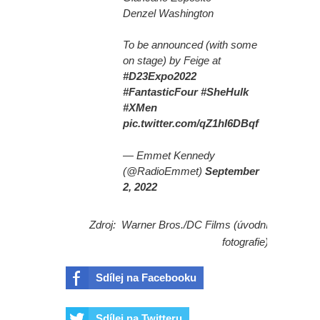
Denzel Washington
To be announced (with some
on stage) by Feige at
#D23Expo2022
#FantasticFour
#SheHulk
#XMen
pic.twitter.com/qZ1hI6DBqf
— Emmet Kennedy
(@RadioEmmet)
September
2, 2022
Zdroj: Warner Bros./DC Films (úvodní
fotografie)
Sdílej na Facebooku
Sdílej na Twitteru