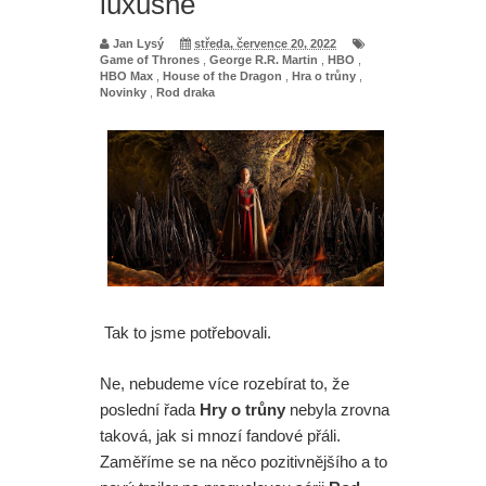
luxusně
Jan Lysý
středa, července 20, 2022
Game of Thrones
,
George R.R. Martin
,
HBO
,
HBO Max
,
House of the Dragon
,
Hra o trůny
,
Novinky
,
Rod draka
Tak to jsme potřebovali.
Ne, nebudeme více rozebírat to, že
poslední řada
Hry o trůny
nebyla zrovna
taková, jak si mnozí fandové přáli.
Zaměříme se na něco pozitivnějšího a to