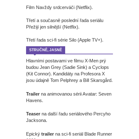
Film Navždy srdcerváči (Netflix).
Třetí a současně poslední řada seriálu
Přežijí jen silnější (Netflix).
Třetí řada sci-fi série Silo (Apple TV+).
STRUČNĚ, JASNĚ
Hlavními postavami ve filmu X-Men prý
budou Jean Grey (Sadie Sink) a Cyclops
(Kit Connor). Kandidáty na Profesora X
jsou údajně Tom Pelphrey a Bill Skarsgård.
Trailer
na animovanou sérii Avatar: Seven
Havens.
Teaser
na další řadu seriálového Percyho
Jacksona.
Epický
trailer
na sci-fi seriál Blade Runner