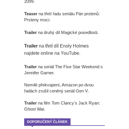
2099.
Teaser
na třetí řadu seriálu Pán prstenů:
Prsteny moci.
Trailer
na druhý díl Magické posedlosti.
Trailer
na třetí díl Enoly Holmes
najdete online na YouTube.
Trailer
na seriál The Five Star Weekend s
Jennifer Garner.
Nemilé překvapení, Amazon po dvou
řadách zrušil ceněný seriál Gen V.
Trailer
na film Tom Clancy's Jack Ryan:
Ghost War.
DOPORUČENÝ ČLÁNEK