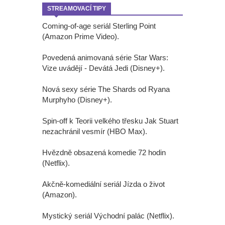
STREAMOVACÍ TIPY
Coming-of-age seriál Sterling Point
(Amazon Prime Video).
Povedená animovaná série Star Wars:
Vize uvádějí - Devátá Jedi (Disney+).
Nová sexy série The Shards od Ryana
Murphyho (Disney+).
Spin-off k Teorii velkého třesku Jak Stuart
nezachránil vesmír (HBO Max).
Hvězdně obsazená komedie 72 hodin
(Netflix).
Akčně-komediální seriál Jízda o život
(Amazon).
Mystický seriál Východní palác (Netflix).