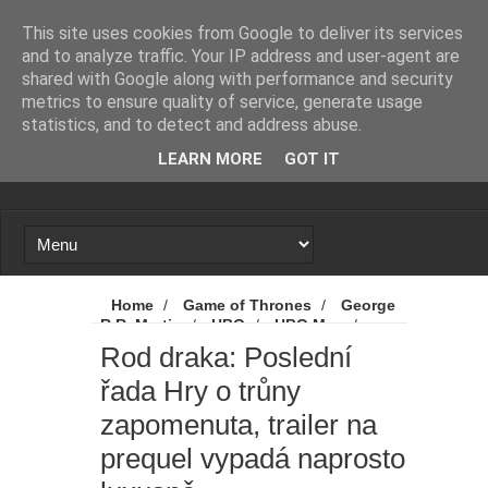
Novinky
Loading...
This site uses cookies from Google to deliver its services
and to analyze traffic. Your IP address and user-agent are
shared with Google along with performance and security
metrics to ensure quality of service, generate usage
statistics, and to detect and address abuse.
LEARN MORE
GOT IT
Home
/
Game of Thrones
/
George
R.R. Martin
/
HBO
/
HBO Max
/
House of the Dragon
/
Hra o trůny
/
Rod draka: Poslední
Novinky
/
Rod draka
/
Rod draka:
řada Hry o trůny
Poslední řada Hry o trůny zapomenuta,
trailer na prequel vypadá naprosto luxusně
zapomenuta, trailer na
prequel vypadá naprosto