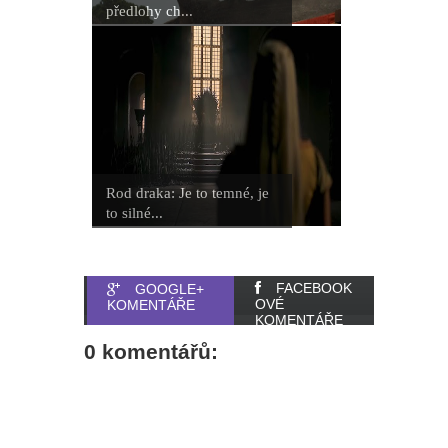
předlohy ch...
Rod draka: Je to temné, je
to silné...
FACEBOOK
GOOGLE+
OVÉ
KOMENTÁŘE
KOMENTÁŘE
0 komentářů: