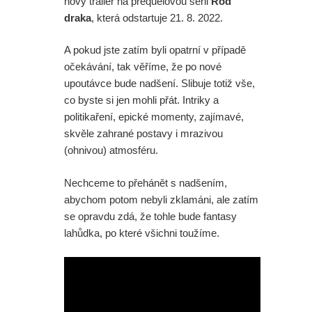
nový trailer na prequelovou sérii
Rod
draka
, která odstartuje 21. 8. 2022.
A pokud jste zatím byli opatrní v případě
očekávání, tak věříme, že po nové
upoutávce bude nadšení. Slibuje totiž vše,
co byste si jen mohli přát. Intriky a
politikaření, epické momenty, zajímavé,
skvěle zahrané postavy i mrazivou
(ohnivou) atmosféru.
Nechceme to přehánět s nadšením,
abychom potom nebyli zklamáni, ale zatím
se opravdu zdá, že tohle bude fantasy
lahůdka, po které všichni toužíme.