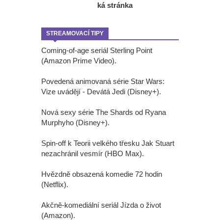
ká stránka
STREAMOVACÍ TIPY
Coming-of-age seriál Sterling Point
(Amazon Prime Video).
Povedená animovaná série Star Wars:
Vize uvádějí - Devátá Jedi (Disney+).
Nová sexy série The Shards od Ryana
Murphyho (Disney+).
Spin-off k Teorii velkého třesku Jak Stuart
nezachránil vesmír (HBO Max).
Hvězdně obsazená komedie 72 hodin
(Netflix).
Akčně-komediální seriál Jízda o život
(Amazon).