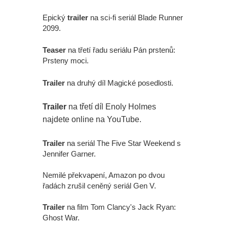
Epický
trailer
na sci-fi seriál Blade Runner
2099.
Teaser
na třetí řadu seriálu Pán prstenů:
Prsteny moci.
Trailer
na druhý díl Magické posedlosti.
Trailer
na třetí díl Enoly Holmes
najdete online na YouTube.
Trailer
na seriál The Five Star Weekend s
Jennifer Garner.
Nemilé překvapení, Amazon po dvou
řadách zrušil ceněný seriál Gen V.
Trailer
na film Tom Clancy's Jack Ryan:
Ghost War.