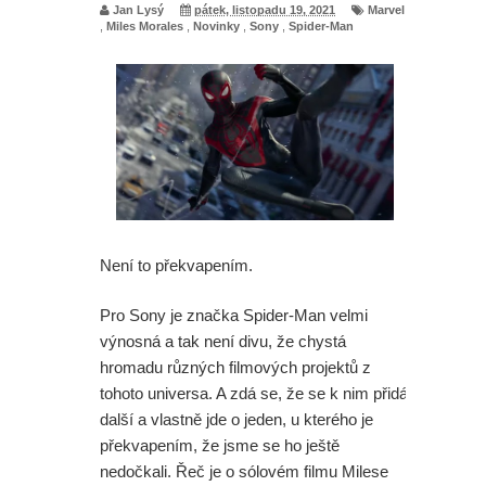
Jan Lysý
pátek, listopadu 19, 2021
Marvel
,
Miles Morales
,
Novinky
,
Sony
,
Spider-Man
Není to překvapením.
Pro Sony je značka Spider-Man velmi
výnosná a tak není divu, že chystá
hromadu různých filmových projektů z
tohoto universa. A zdá se, že se k nim přidá
další a vlastně jde o jeden, u kterého je
překvapením, že jsme se ho ještě
nedočkali. Řeč je o sólovém filmu Milese