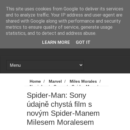
Novinky
Loading...
This site uses cookies from Google to deliver its services
and to analyze traffic. Your IP address and user-agent are
shared with Google along with performance and security
metrics to ensure quality of service, generate usage
statistics, and to detect and address abuse.
LEARN MORE
GOT IT
Home
/
Marvel
/
Miles Morales
/
Novinky
/
Sony
/
Spider-Man
/
Spider-Man: Sony údajně chystá film s
Spider-Man: Sony
novým Spider-Manem Milesem Moralesem
údajně chystá film s
novým Spider-Manem
Milesem Moralesem