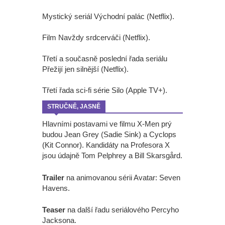
Mystický seriál Východní palác (Netflix).
Film Navždy srdcerváči (Netflix).
Třetí a současně poslední řada seriálu
Přežijí jen silnější (Netflix).
Třetí řada sci-fi série Silo (Apple TV+).
STRUČNĚ, JASNĚ
Hlavními postavami ve filmu X-Men prý
budou Jean Grey (Sadie Sink) a Cyclops
(Kit Connor). Kandidáty na Profesora X
jsou údajně Tom Pelphrey a Bill Skarsgård.
Trailer
na animovanou sérii Avatar: Seven
Havens.
Teaser
na další řadu seriálového Percyho
Jacksona.