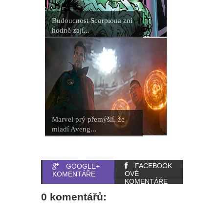
Budoucnost Scorpiona zní
hodně zají...
Marvel prý přemýšlí, že
mladí Aveng...
FACEBOOK
GOOGLE+
OVÉ
KOMENTÁŘE
KOMENTÁŘE
0 komentářů: