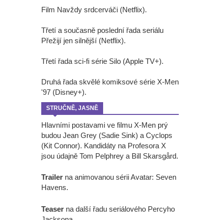
Film Navždy srdcerváči (Netflix).
Třetí a současně poslední řada seriálu
Přežijí jen silnější (Netflix).
Třetí řada sci-fi série Silo (Apple TV+).
Druhá řada skvělé komiksové série X-Men
'97 (Disney+).
STRUČNĚ, JASNĚ
Hlavními postavami ve filmu X-Men prý
budou Jean Grey (Sadie Sink) a Cyclops
(Kit Connor). Kandidáty na Profesora X
jsou údajně Tom Pelphrey a Bill Skarsgård.
Trailer
na animovanou sérii Avatar: Seven
Havens.
Teaser
na další řadu seriálového Percyho
Jacksona.