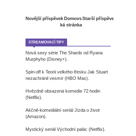
Novější příspěvek
Domovs
Starší příspěvek
ká stránka
STREAMOVACÍ TIPY
Nová sexy série The Shards od Ryana
Murphyho (Disney+).
Spin-off k Teorii velkého třesku Jak Stuart
nezachránil vesmír (HBO Max).
Hvězdně obsazená komedie 72 hodin
(Netflix).
Akčně-komediální seriál Jízda o život
(Amazon).
Mystický seriál Východní palác (Netflix).