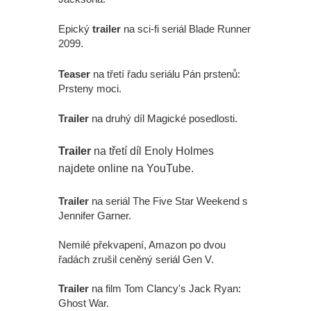
Epický
trailer
na sci-fi seriál Blade Runner
2099.
Teaser
na třetí řadu seriálu Pán prstenů:
Prsteny moci.
Trailer
na druhý díl Magické posedlosti.
Trailer
na třetí díl Enoly Holmes
najdete online na YouTube.
Trailer
na seriál The Five Star Weekend s
Jennifer Garner.
Nemilé překvapení, Amazon po dvou
řadách zrušil ceněný seriál Gen V.
Trailer
na film Tom Clancy's Jack Ryan:
Ghost War.