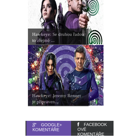
seriálovou tvorbu a více se
soustředit na filmy
Wonder Man: Tvůrce prozradil, pro
Hawkeye: Se druhou řadou
to zřejmě ...
Marvel zrušil oceňovaný seriál
Budoucnost Scorpiona zní hodně
zajímavě
Marvel prý přemýšlí, že mladí
Avengers nebudou mít seriál, ale
Hawkeye: Jeremy Renner
je připraven...
film. A stejně by to mohlo být i v
případě jiné série
FACEBOOK
GOOGLE+
OVÉ
KOMENTÁŘE
KOMENTÁŘE