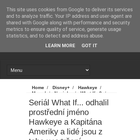
Novinky
Proč se zase a znovu spekuluje o
This site uses cookies from Google to deliver its services
and to analyze traffic. Your IP address and user-agent are
návratu Zacka Snydera k DC?
shared with Google along with performance and security
metrics to ensure quality of service, generate usage
X-Men: Novým Cyclopsem bude
statistics, and to detect and address abuse.
LEARN MORE
GOT IT
hvězda Srdcerváčů
Spider-Man: Zbrusu nový den - Tom
Holland promluvil od odvážné scéně
z filmu. A kdo byl nový přítel MJ?
Home
/
Disney+
/
Hawkeye
/
Marvel
/
Novinky
/
What If...?
/
Mumie 4: Vrátí se další tři postavy z
Seriál What If... odhalil prostřední jméno
Seriál What If... odhalil
Hawkeye a Kapitána Ameriky a lidé jsou z
prostřední jméno
toho u vytržení
původních filmů
Hawkeye a Kapitána
Avatar 4: James Cameron promluvil
Ameriky a lidé jsou z
o tom, jak to vypadá s budoucností