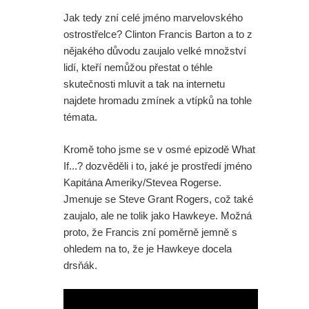
Daredevil: Znovuzrození - Skvělá
Jak tedy zní celé jméno marvelovského
ostrostřelce? Clinton Francis Barton a to z
herečka z Iron Fista odmítla účast v
nějakého důvodu zaujalo velké množství
další řadě
lidí, kteří nemůžou přestat o téhle
skutečnosti mluvit a tak na internetu
Režisér Spider-Mana odmítl dohled
najdete hromadu zmínek a vtípků na tohle
témata.
na Avengers. A opravdu se na place
Kromě toho jsme se v osmé epizodě What
Zbrusu nového dne pohyboval
If...? dozvěděli i to, jaké je prostředí jméno
Jackie Chan?
Kapitána Ameriky/Stevea Rogerse.
Jmenuje se Steve Grant Rogers, což také
Dvě ochutnávka z DC série
zaujalo, ale ne tolik jako Hawkeye. Možná
proto, že Francis zní poměrně jemně s
Lanterns. A co mělo být ve
ohledem na to, že je Hawkeye docela
drsňák.
vystřižené scéně ze Spider-Man:
Zbrusu nový den s postavou z