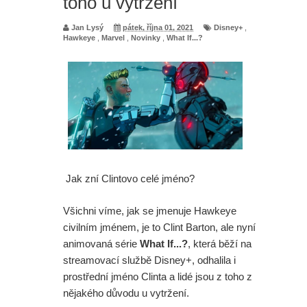
toho u vytržení
série
Jan Lysý
pátek, října 01, 2021
Disney+
,
Hawkeye
,
Marvel
,
Novinky
,
What If...?
Spider-Man: Zbrusu nový den - Sám
šéfu Marvelu je zaskočen tím, jak
skvěle se filmu vede
Spider-Man: Zbrusu nový den -
Opravdu Tom Holland nesnášel
Jak zní Clintovo celé jméno?
jednu z verzí filmu?
Všichni víme, jak se jmenuje Hawkeye
Paní Klausová řádí v traileru na
civilním jménem, je to Clint Barton, ale nyní
animovaná série
What If...?
, která běží na
Šílenou noc 2. A upoutávka na
streamovací službě Disney+, odhalila i
prostřední jméno Clinta a lidé jsou z toho z
skvělý Star Wars projekt
nějakého důvodu u vytržení.