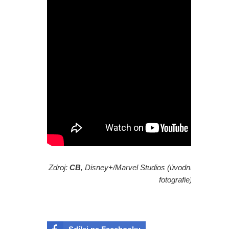
Daredevila?
Aktuálně se na žádném nepracuje,
šéf Sony promluvil o neúspěchu
komiksových filmů
Spider-Man: Zbrusu nový den - Film
nakonec odstartoval lépe než
Avengers: Endgame. A bude Tom
Holland dál hrát tuhle roli?
Zdroj:
CB
, Disney+/Marvel Studios (úvodní
fotografie)
Spider-Man: Zbrusu nový den - Lidé
mohou na kina nadávat jak chtějí,
ale jen kina zvládnou jednu věc,