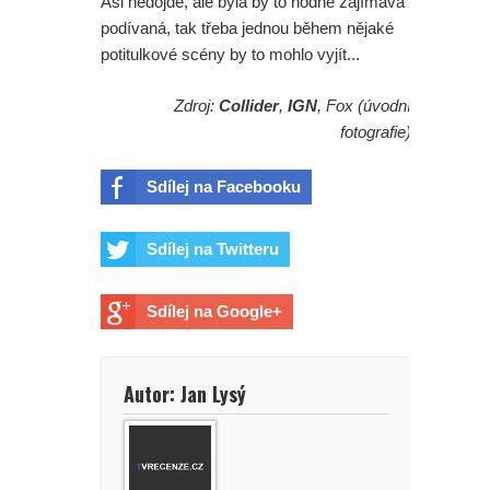
Asi nedojde, ale byla by to hodně zajímavá
podívaná, tak třeba jednou během nějaké
potitulkové scény by to mohlo vyjít...
Zdroj:
Collider
,
IGN
, Fox (úvodní
fotografie)
Sdílej na Facebooku
Sdílej na Twitteru
Sdílej na Google+
Autor: Jan Lysý