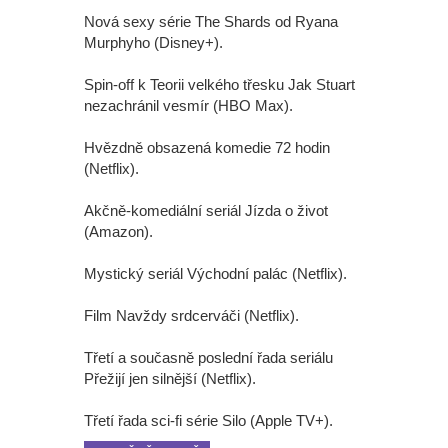
Nová sexy série The Shards od Ryana
Murphyho (Disney+).
Spin-off k Teorii velkého třesku Jak Stuart
nezachránil vesmír (HBO Max).
Hvězdně obsazená komedie 72 hodin
(Netflix).
Akčně-komediální seriál Jízda o život
(Amazon).
Mystický seriál Východní palác (Netflix).
Film Navždy srdcerváči (Netflix).
Třetí a současně poslední řada seriálu
Přežijí jen silnější (Netflix).
Třetí řada sci-fi série Silo (Apple TV+).