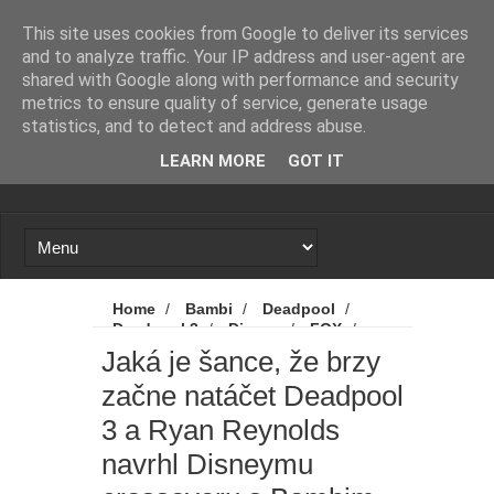
Novinky
Loading...
This site uses cookies from Google to deliver its services
and to analyze traffic. Your IP address and user-agent are
shared with Google along with performance and security
metrics to ensure quality of service, generate usage
statistics, and to detect and address abuse.
LEARN MORE
GOT IT
Home
/
Bambi
/
Deadpool
/
Deadpool 3
/
Disney
/
FOX
/
Marvel
/
Novinky
/
Ryan Reynolds
/
Jaká je šance, že brzy
Jaká je šance, že brzy začne natáčet
začne natáčet Deadpool
Deadpool 3 a Ryan Reynolds navrhl
Disneymu crossoveru s Bambim, firma to
3 a Ryan Reynolds
neocenila
navrhl Disneymu