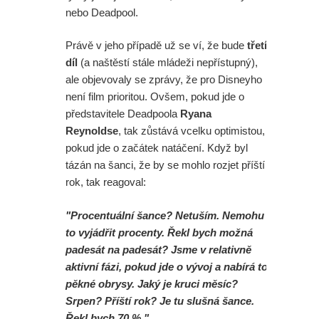
nebo Deadpool.
Právě v jeho případě už se ví, že bude
třetí
díl
(a naštěstí stále mládeži nepřístupný),
ale objevovaly se zprávy, že pro Disneyho
není film prioritou. Ovšem, pokud jde o
představitele Deadpoola
Ryana
Reynoldse
, tak zůstává vcelku optimistou,
pokud jde o začátek natáčení. Když byl
tázán na šanci, že by se mohlo rozjet příští
rok, tak reagoval:
"Procentuální šance? Netuším. Nemohu
to vyjádřit procenty. Řekl bych možná
padesát na padesát? Jsme v relativně
aktivní fázi, pokud jde o vývoj a nabírá to
pěkné obrysy. Jaký je kruci měsíc?
Srpen? Příští rok? Je tu slušná šance.
Řekl bych 70 %."