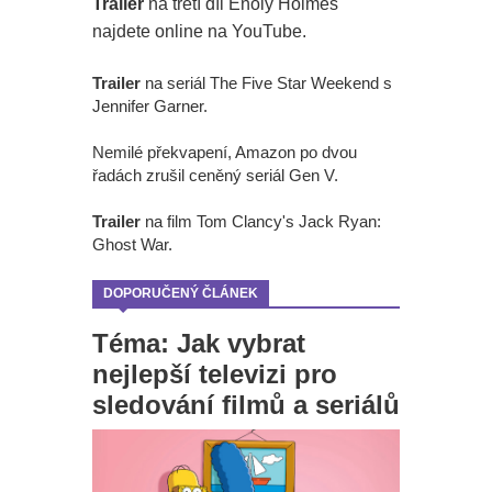
Trailer
na třetí díl Enoly Holmes
najdete online na YouTube.
Trailer
na seriál The Five Star Weekend s
Jennifer Garner.
Nemilé překvapení, Amazon po dvou
řadách zrušil ceněný seriál Gen V.
Trailer
na film Tom Clancy's Jack Ryan:
Ghost War.
DOPORUČENÝ ČLÁNEK
Téma: Jak vybrat
nejlepší televizi pro
sledování filmů a seriálů