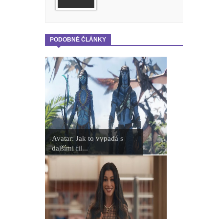
PODOBNÉ ČLÁNKY
Avatar: Jak to vypadá s
dalšími fil...