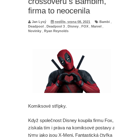
crossoveru s Bambim,
firma to neocenila
Jan Lysý
neděle, srpna 08, 2021
Bambi
,
Deadpool
,
Deadpool 3
,
Disney
,
FOX
,
Marvel
,
Novinky
,
Ryan Reynolds
Komiksové střípky.
Když společnost Disney koupila firmu Fox,
získala tím i práva na komiksové postavy a
týmy jako jsou X-Meni, Fantastická čtyřka