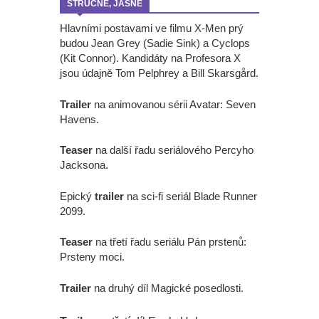
STRUČNĚ, JASNĚ
Hlavními postavami ve filmu X-Men prý
budou Jean Grey (Sadie Sink) a Cyclops
(Kit Connor). Kandidáty na Profesora X
jsou údajně Tom Pelphrey a Bill Skarsgård.
Trailer
na animovanou sérii Avatar: Seven
Havens.
Teaser
na další řadu seriálového Percyho
Jacksona.
Epický
trailer
na sci-fi seriál Blade Runner
2099.
Teaser
na třetí řadu seriálu Pán prstenů:
Prsteny moci.
Trailer
na druhý díl Magické posedlosti.