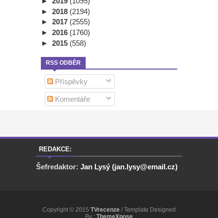
►
2019
(1095)
►
2018
(2194)
►
2017
(2555)
►
2016
(1760)
►
2015
(558)
RSS ODBĚR
Příspěvky
Komentáře
REDAKCE:
Šefredaktor:
Jan Lysý (jan.lysy@email.cz)
Copyright © 2015
TVrecenze
/ Template Designed
By :
ThemeXpose