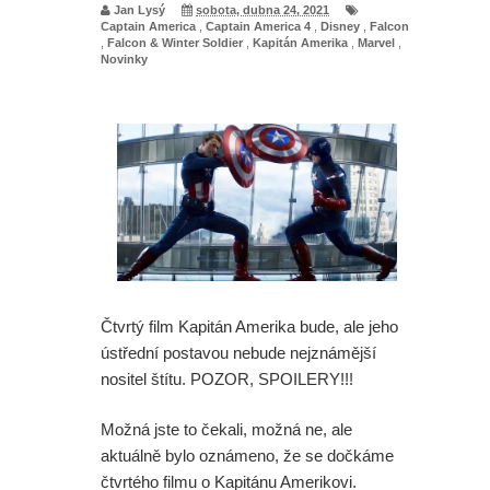
Jan Lysý
sobota, dubna 24, 2021
Captain America
,
Captain America 4
,
Disney
,
Falcon
,
Falcon & Winter Soldier
,
Kapitán Amerika
,
Marvel
,
Novinky
Čtvrtý film Kapitán Amerika bude, ale jeho
ústřední postavou nebude nejznámější
nositel štítu. POZOR, SPOILERY!!!
Možná jste to čekali, možná ne, ale
aktuálně bylo oznámeno, že se dočkáme
čtvrtého filmu o Kapitánu Amerikovi.