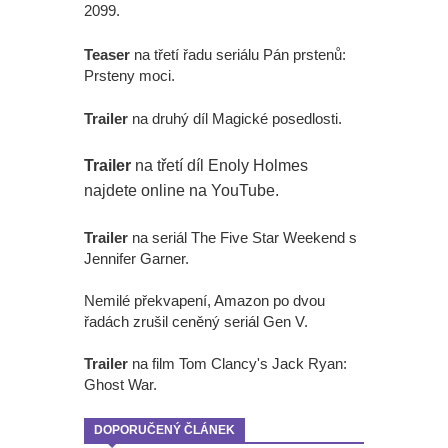
2099.
Teaser
na třetí řadu seriálu Pán prstenů:
Prsteny moci.
Trailer
na druhý díl Magické posedlosti.
Trailer
na třetí díl Enoly Holmes
najdete online na YouTube.
Trailer
na seriál The Five Star Weekend s
Jennifer Garner.
Nemilé překvapení, Amazon po dvou
řadách zrušil ceněný seriál Gen V.
Trailer
na film Tom Clancy's Jack Ryan:
Ghost War.
DOPORUČENÝ ČLÁNEK