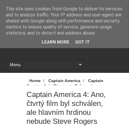
Novinky
Loading...
This site uses cookies from Google to deliver its services
and to analyze traffic. Your IP address and user-agent are
shared with Google along with performance and security
metrics to ensure quality of service, generate usage
statistics, and to detect and address abuse.
LEARN MORE
GOT IT
Home
/
Captain America
/
Captain
America 4
/
Disney
/
Falcon
/
Falcon & Winter Soldier
/
Kapitán
Captain America 4: Ano,
Amerika
/
Marvel
/
Novinky
/
čtvrtý film byl schválen,
Captain America 4: Ano, čtvrtý film byl
schválen, ale hlavním hrdinou nebude Steve
ale hlavním hrdinou
Rogers
nebude Steve Rogers