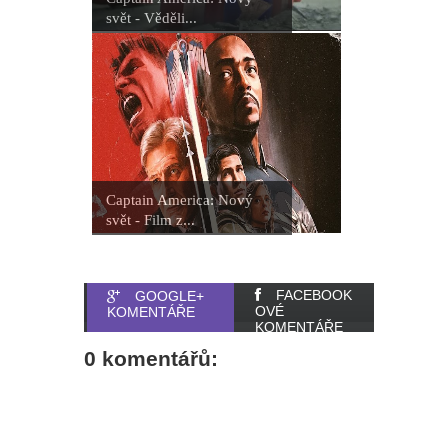
svět - Věděli...
Captain America: Nový
svět - Film z...
FACEBOOK
GOOGLE+
OVÉ
KOMENTÁŘE
KOMENTÁŘE
0 komentářů: