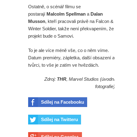
Ostatně, o scénář filmu se
postarají
Malcolm Spellman
a
Dalan
Musson
, kteří pracovali právě na Falcon &
Winter Soldier, takže není překvapením, že
projekt bude o Samovi.
To je ale více méně vše, co o něm víme.
Datum premiéry, zápletka, další obsazení a
tvůrci, to vše je zatím ve hvězdách.
Zdroj:
THR
, Marvel Studios (úvodní
fotografie)
Sdílej na Facebooku
Sdílej na Twitteru
Sdílej na Google+