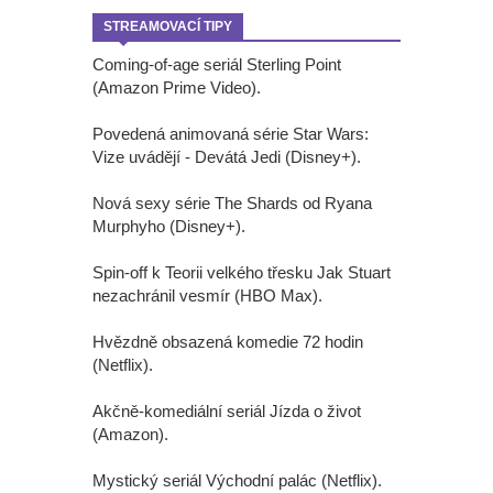
STREAMOVACÍ TIPY
Coming-of-age seriál Sterling Point
(Amazon Prime Video).
Povedená animovaná série Star Wars:
Vize uvádějí - Devátá Jedi (Disney+).
Nová sexy série The Shards od Ryana
Murphyho (Disney+).
Spin-off k Teorii velkého třesku Jak Stuart
nezachránil vesmír (HBO Max).
Hvězdně obsazená komedie 72 hodin
(Netflix).
Akčně-komediální seriál Jízda o život
(Amazon).
Mystický seriál Východní palác (Netflix).