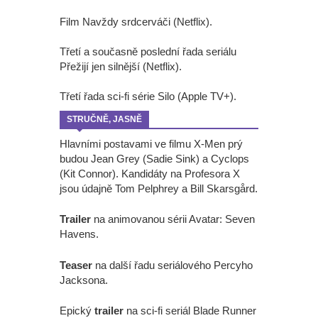
Film Navždy srdcerváči (Netflix).
Třetí a současně poslední řada seriálu
Přežijí jen silnější (Netflix).
Třetí řada sci-fi série Silo (Apple TV+).
STRUČNĚ, JASNĚ
Hlavními postavami ve filmu X-Men prý
budou Jean Grey (Sadie Sink) a Cyclops
(Kit Connor). Kandidáty na Profesora X
jsou údajně Tom Pelphrey a Bill Skarsgård.
Trailer
na animovanou sérii Avatar: Seven
Havens.
Teaser
na další řadu seriálového Percyho
Jacksona.
Epický
trailer
na sci-fi seriál Blade Runner