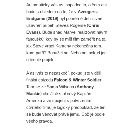
Automaticky vás asi napadne to, o čem asi
bude s ohledem na to, že v
Avengers:
Endgame (2019)
byl poměrně definitivně
uzavřen příběh Stevea Rogerse (
Chris
Evans
). Bude snad Marvel realizovat návrh
fanoušků, kdy by se měl film zaměřit na to,
jak Steve vrací Kameny nekonečna tam,
kam patří? Bohužel ne. Nebo ne, pokud jde
o tenhle projekt.
A asi vás to nezaskočí, pokud jste viděli
finální epizodu
Falcon & Winter Soldier
.
Tam se ze Sama Wilsona (
Anthony
Mackie
) oficiálně stal nový Kapitán
Amerika a ve spojení s potvrzením
čtvrtého filmu je logický předpoklad, že ten
se bude věnovat právě jemu. Což je podle
všeho pravda.