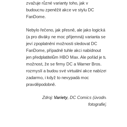
zvažuje různé varianty toho, jak v
budoucnu zpeněžit akce ve stylu DC
FanDome.
Nebylo řečeno, jak přesně, ale jako logická
(a pro diváky ne moc příjemná) varianta se
jeví zpoplatnění možnosti sledovat DC
FanDome, případně tuhle akci nabídnout
jen předplatitelům HBO Max. Ale pořád je tu
možnost, že se firmy DC a Warner Bros.
rozmyslí a budou své virtuální akce nabízet
zadarmo, i když to nevypadá moc
pravděpodobně.
Zdroj:
Variety
, DC Comics (úvodní
fotografie)