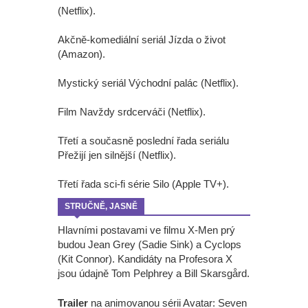
(Netflix).
Akčně-komediální seriál Jízda o život
(Amazon).
Mystický seriál Východní palác (Netflix).
Film Navždy srdcerváči (Netflix).
Třetí a současně poslední řada seriálu
Přežijí jen silnější (Netflix).
Třetí řada sci-fi série Silo (Apple TV+).
STRUČNĚ, JASNĚ
Hlavními postavami ve filmu X-Men prý
budou Jean Grey (Sadie Sink) a Cyclops
(Kit Connor). Kandidáty na Profesora X
jsou údajně Tom Pelphrey a Bill Skarsgård.
Trailer
na animovanou sérii Avatar: Seven