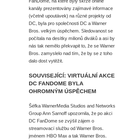
FanDome, na které byly skrze online
kanály prezentovány zajímavé informace
(včetně upoutávek) na různé projekty od
DC, byla pro společnosti DC a Warner
Bros. velkým úspěchem. Sledovanost se
počítala na desítky milionů diváků a asi by
nás tak nemělo překvapit to, že se Warner
Bros. zamyslelo nad tím, že by se z toho
dalo dost vytěžit.
SOUVISEJÍCÍ: VIRTUÁLNÍ AKCE
DC FANDOME BYLA
OHROMNÝM ÚSPĚCHEM
Šéfka WarnerMedia Studios and Networks
Group Ann Sarnoff upozornila, že po akci
DC FanDome se zvýšil zájem o
streamovací službu od Warner Bros.
jménem HBO Max a tak Warner Bros.