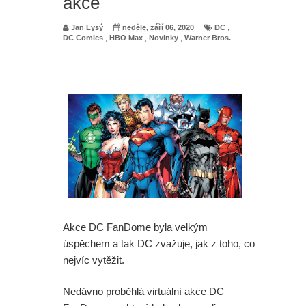
akce
Jan Lysý
neděle, září 06, 2020
DC
,
DC Comics
,
HBO Max
,
Novinky
,
Warner Bros.
Akce DC FanDome byla velkým
úspěchem a tak DC zvažuje, jak z toho, co
nejvíc vytěžit.
Nedávno proběhlá virtuální akce DC