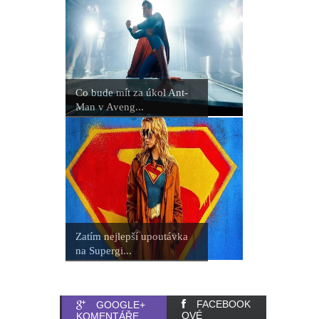
Co bude mít za úkol Ant-
Man v Aveng...
Zatím nejlepší upoutávka
na Supergi...
FACEBOOK
GOOGLE+
OVÉ
KOMENTÁŘE