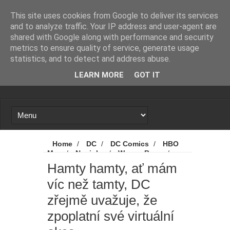
Novinky
Loading...
This site uses cookies from Google to deliver its services
and to analyze traffic. Your IP address and user-agent are
shared with Google along with performance and security
metrics to ensure quality of service, generate usage
statistics, and to detect and address abuse.
LEARN MORE
GOT IT
Home
/
DC
/
DC Comics
/
HBO
Max
/
Novinky
/
Warner Bros.
/
Hamty hamty, ať mám víc než tamty, DC
Hamty hamty, ať mám
zřejmě uvažuje, že zpoplatní své virtuální
víc než tamty, DC
akce
zřejmě uvažuje, že
zpoplatní své virtuální