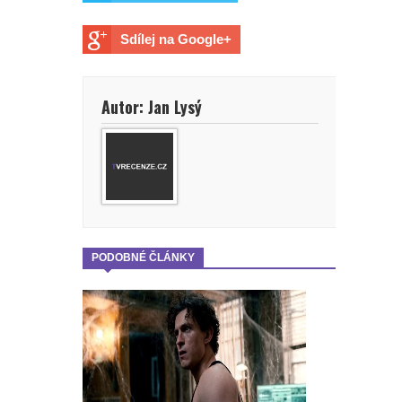
mohl být Dave Bautista.
Sdílej na Google+
Přeobsazovat se ale bude i další
důležitá postava
Autor: Jan Lysý
Marvel prý chce omezovat
seriálovou tvorbu a více se
soustředit na filmy
Wonder Man: Tvůrce prozradil, pro
PODOBNÉ ČLÁNKY
Marvel zrušil oceňovaný seriál
Budoucnost Scorpiona zní hodně
zajímavě