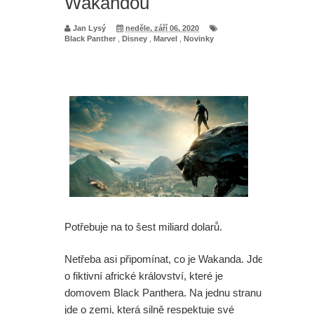
Wakandou
Mumie 4: Vrátí se další tři postavy z
Jan Lysý
neděle, září 06, 2020
Black Panther
,
Disney
,
Marvel
,
Novinky
původních filmů
Avatar 4: James Cameron promluvil
o tom, jak to vypadá s budoucností
série
Spider-Man: Zbrusu nový den - Sám
šéfu Marvelu je zaskočen tím, jak
Potřebuje na to šest miliard dolarů.
skvěle se filmu vede
Netřeba asi připomínat, co je Wakanda. Jde
Spider-Man: Zbrusu nový den -
o fiktivní africké království, které je
Opravdu Tom Holland nesnášel
domovem Black Panthera. Na jednu stranu
jde o zemi, která silně respektuje své