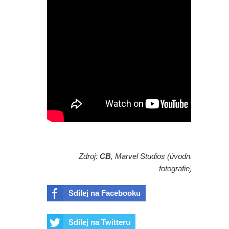
Holland dál hrát tuhle roli?
Spider-Man: Zbrusu nový den - Lidé
mohou na kina nadávat jak chtějí,
ale jen kina zvládnou jednu věc,
prohlásil šéf Sony v reakci na
úspěch filmu
Spider-Man: Zbrusu nový den - Jak
Zdroj:
CB
, Marvel Studios (úvodní
fotografie)
to vypadá s budoucností postavy,
kterou ztvárnila Sadie Sink?
Sdílej na Facebooku
God of War: Novým Kratosem by
Sdílej na Twitteru