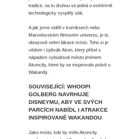
jednu z verzí filmu?
tradice, na tu druhou se jedná o extrémně
technologicky vyspělý stát.
Paní Klausová řádí v traileru na
A jak jsme viděli v komiksech nebo
Šílenou noc 2. A upoutávka na
Marvelovském filmovém universu, je to
skvělý Star Wars projekt
obrazově velmi lákavé místo. Toho si je
vědom i zpěvák Akon, který přišel s
Daredevil: Znovuzrození - Skvělá
nápadem vybudovat město jménem
Akoncity, které by se inspirovalo právě u
herečka z Iron Fista odmítla účast v
Wakandy.
další řadě
SOUVISEJÍCÍ: WHOOPI
Režisér Spider-Mana odmítl dohled
GOLBERG NAVRHUJE
DISNEYMU, ABY VE SVÝCH
na Avengers. A opravdu se na place
PARCÍCH NABÍDL I ATRAKCE
INSPIROVANÉ WAKANDOU
Zbrusu nového dne pohyboval
Jako místo, kde by mělo Akoncity
Jackie Chan?