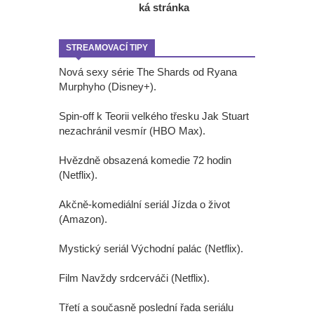
ká stránka
STREAMOVACÍ TIPY
Nová sexy série The Shards od Ryana
Murphyho (Disney+).
Spin-off k Teorii velkého třesku Jak Stuart
nezachránil vesmír (HBO Max).
Hvězdně obsazená komedie 72 hodin
(Netflix).
Akčně-komediální seriál Jízda o život
(Amazon).
Mystický seriál Východní palác (Netflix).
Film Navždy srdcerváči (Netflix).
Třetí a současně poslední řada seriálu