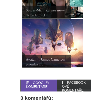
Spider-Man: Zbrusu nový
den - Tom H...
Avatar 4: James Cameron
promluvil o...
FACEBOOK
GOOGLE+
OVÉ
KOMENTÁŘE
KOMENTÁŘE
0 komentářů: