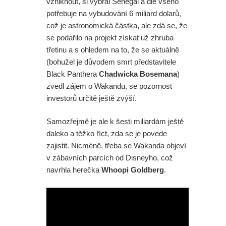
vzniknout, si vybral Senegal a dle všeho
Dvě ochutnávka z DC série
potřebuje na vybudování 6 miliard dolarů,
což je astronomická částka, ale zdá se, že
Lanterns. A co mělo být ve
se podařilo na projekt získat už zhruba
třetinu a s ohledem na to, že se aktuálně
vystřižené scéně ze Spider-Man:
(bohužel je důvodem smrt představitele
Black Panthera
Chadwicka Bosemana
)
Zbrusu nový den s postavou z
zvedl zájem o Wakandu, se pozornost
Daredevila?
investorů určitě ještě zvýší.
Aktuálně se na žádném nepracuje,
Samozřejmě je ale k šesti miliardám ještě
daleko a těžko říct, zda se je povede
šéf Sony promluvil o neúspěchu
zajistit. Nicméně, třeba se Wakanda objeví
v zábavních parcích od Disneyho, což
komiksových filmů
navrhla herečka
Whoopi Goldberg
.
Spider-Man: Zbrusu nový den - Film
nakonec odstartoval lépe než
Avengers: Endgame. A bude Tom