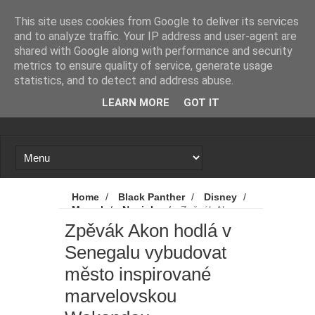
Novinky
Marvel prý přemýšlí, že mladí
This site uses cookies from Google to deliver its services
and to analyze traffic. Your IP address and user-agent are
Avengers nebudou mít seriál, ale
shared with Google along with performance and security
metrics to ensure quality of service, generate usage
film. A stejně by to mohlo být i v
statistics, and to detect and address abuse.
LEARN MORE
GOT IT
případě jiné série
Proč se zase a znovu spekuluje o
návratu Zacka Snydera k DC?
X-Men: Novým Cyclopsem bude
Home
/
Black Panther
/
Disney
/
Marvel
/
Novinky
/
Zpěvák Akon
hvězda Srdcerváčů
hodlá v Senegalu vybudovat město
Zpěvák Akon hodlá v
inspirované marvelovskou Wakandou
Senegalu vybudovat
Spider-Man: Zbrusu nový den - Tom
město inspirované
Holland promluvil od odvážné scéně
marvelovskou
z filmu. A kdo byl nový přítel MJ?