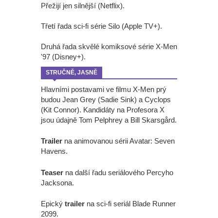
Přežijí jen silnější (Netflix).
Třetí řada sci-fi série Silo (Apple TV+).
Druhá řada skvělé komiksové série X-Men
'97 (Disney+).
STRUČNĚ, JASNĚ
Hlavními postavami ve filmu X-Men prý
budou Jean Grey (Sadie Sink) a Cyclops
(Kit Connor). Kandidáty na Profesora X
jsou údajně Tom Pelphrey a Bill Skarsgård.
Trailer
na animovanou sérii Avatar: Seven
Havens.
Teaser
na další řadu seriálového Percyho
Jacksona.
Epický
trailer
na sci-fi seriál Blade Runner
2099.