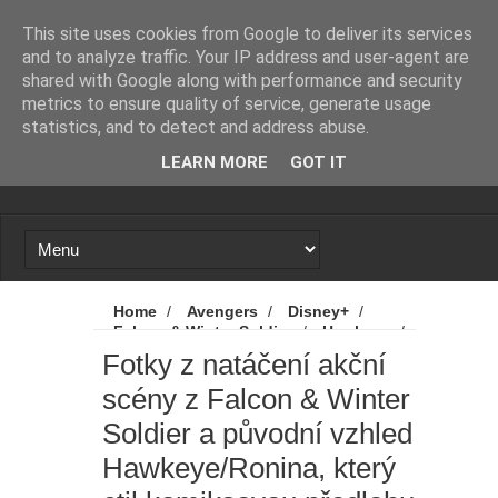
Novinky
Loading...
This site uses cookies from Google to deliver its services
and to analyze traffic. Your IP address and user-agent are
shared with Google along with performance and security
metrics to ensure quality of service, generate usage
statistics, and to detect and address abuse.
LEARN MORE
GOT IT
Home
/
Avengers
/
Disney+
/
Falcon & Winter Soldier
/
Hawkeye
/
Marvel
/
Novinky
/
Fotky z natáčení
Fotky z natáčení akční
akční scény z Falcon & Winter Soldier a
scény z Falcon & Winter
původní vzhled Hawkeye/Ronina, který ctil
komiksovou předlohu
Soldier a původní vzhled
Hawkeye/Ronina, který