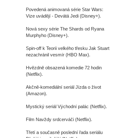
Povedená animovaná série Star Wars:
Vize uvádějí - Devátá Jedi (Disney+).
Nová sexy série The Shards od Ryana
Murphyho (Disney+).
Spin-off k Teorii velkého třesku Jak Stuart
nezachránil vesmír (HBO Max).
Hvězdně obsazená komedie 72 hodin
(Netflix).
Akčně-komediální seriál Jízda o život
(Amazon).
Mystický seriál Východní palác (Netflix).
Film Navždy srdcerváči (Netflix).
Třetí a současně poslední řada seriálu