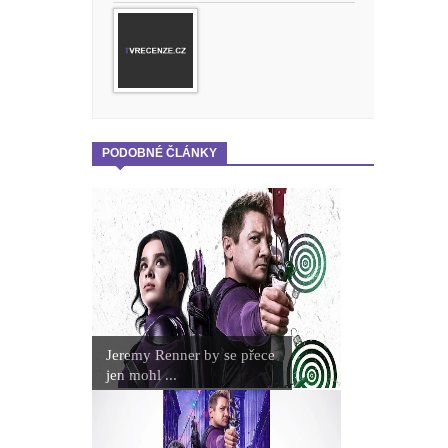
PODOBNÉ ČLÁNKY
Jeremy Renner by se přece
jen mohl ...