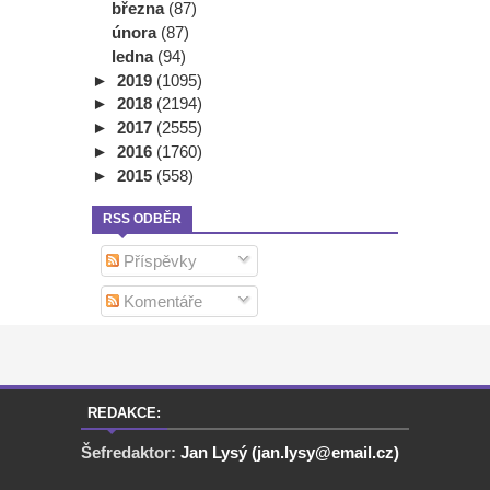
března
(87)
února
(87)
ledna
(94)
►
2019
(1095)
►
2018
(2194)
►
2017
(2555)
►
2016
(1760)
►
2015
(558)
RSS ODBĚR
Příspěvky
Komentáře
REDAKCE:
Šefredaktor:
Jan Lysý (jan.lysy@email.cz)