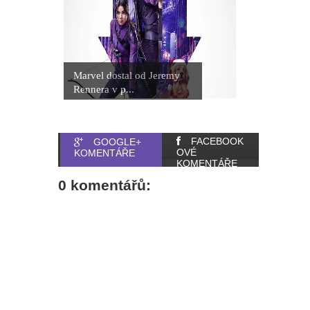
Marvel dostal od Jeremy
Rennera v p...
FACEBOOK
GOOGLE+
OVÉ
KOMENTÁŘE
KOMENTÁŘE
0 komentářů: