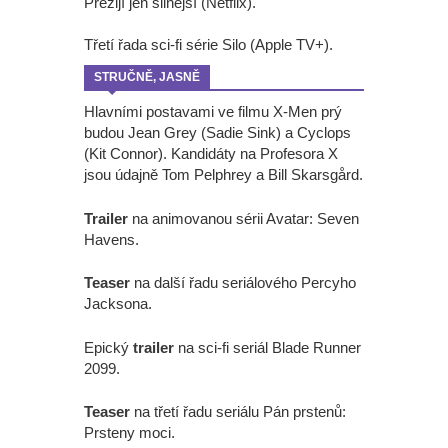
Přežijí jen silnější (Netflix).
Třetí řada sci-fi série Silo (Apple TV+).
STRUČNĚ, JASNĚ
Hlavními postavami ve filmu X-Men prý
budou Jean Grey (Sadie Sink) a Cyclops
(Kit Connor). Kandidáty na Profesora X
jsou údajně Tom Pelphrey a Bill Skarsgård.
Trailer
na animovanou sérii Avatar: Seven
Havens.
Teaser
na další řadu seriálového Percyho
Jacksona.
Epický
trailer
na sci-fi seriál Blade Runner
2099.
Teaser
na třetí řadu seriálu Pán prstenů:
Prsteny moci.