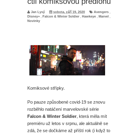
ctil komiksovou předlohu
Jan Lysý
sobota, září 19, 2020
Avengers
,
Disney+
,
Falcon & Winter Soldier
,
Hawkeye
,
Marvel
,
Novinky
Komiksové střípky.
Po pauze způsobené covid-19 se znovu
rozběhlo natáčení marvelovské série
Falcon & Winter Soldier
, která měla mít
premiéru už letos v srpnu, ale aktuálně se
zdá, že se dočkáme až příští rok (i když to