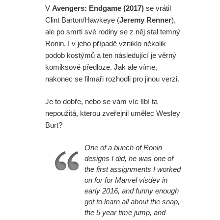
V
Avengers: Endgame (2017)
se vrátil
Clint Barton/Hawkeye (
Jeremy Renner
),
ale po smrti své rodiny se z něj stal temný
Ronin. I v jeho případě vzniklo několik
podob kostýmů a ten následující je věrný
komiksové předloze. Jak ale víme,
nakonec se filmaři rozhodli pro jinou verzi.
Je to dobře, nebo se vám víc líbí ta
nepoužitá, kterou zveřejnil umělec Wesley
Burt?
One of a bunch of Ronin
designs I did, he was one of
the first assignments I worked
on for for Marvel visdev in
early 2016, and funny enough
got to learn all about the snap,
the 5 year time jump, and