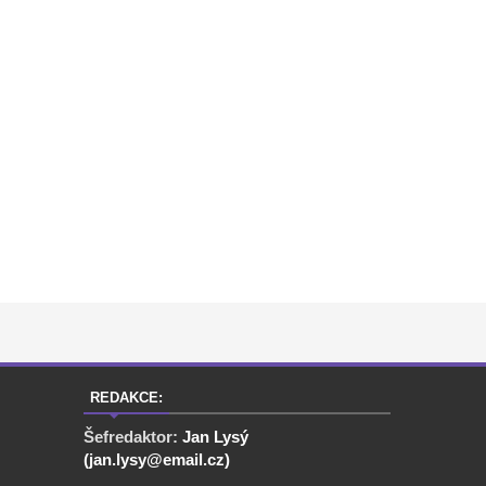
REDAKCE:
Šefredaktor:
Jan Lysý
(jan.lysy@email.cz)