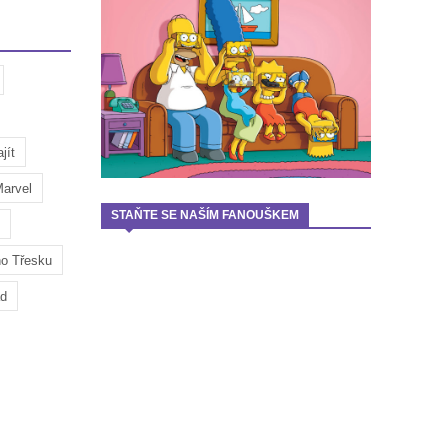
jít
arvel
STAŇTE SE NAŠÍM FANOUŠKEM
ho Třesku
ad