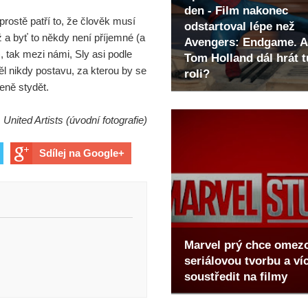
den - Film nakonec
prostě patří to, že člověk musí
odstartoval lépe než
ž a byť to někdy není příjemné (a
Avengers: Endgame. A
, tak mezi námi, Sly asi podle
Tom Holland dál hrát t
 nikdy postavu, za kterou by se
roli?
eně stydět.
, United Artists (úvodní fotografie)
Sdílej na Google+
Marvel prý chce omez
seriálovou tvorbu a ví
soustředit na filmy