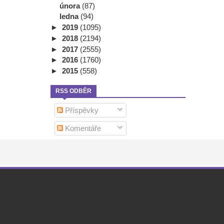
února
(87)
ledna
(94)
►
2019
(1095)
►
2018
(2194)
►
2017
(2555)
►
2016
(1760)
►
2015
(558)
RSS ODBĚR
Příspěvky
Komentáře