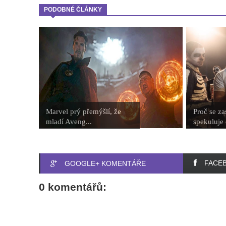
PODOBNÉ ČLÁNKY
Marvel prý přemýšlí, že
Proč se za
mladí Aveng...
spekuluje 
FACE
GOOGLE+ KOMENTÁŘE
0 komentářů: