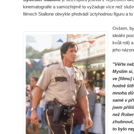
kinematografie a samozřejmě to vyžaduje více než slušn
filmech Stallone obvykle předvádí úctyhodnou figuru a to 
Ovšem, byl
ideální po
kvůli roli) 
jeho názoru
"Věřte neb
Myslím si,
ve [filmu]
hodně ští
mnoha dův
samé v př
jsem příli
než
Rober
zhubnout, 
to bylo ne