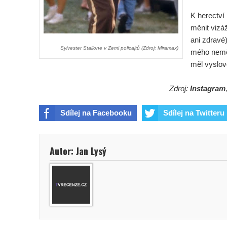
K herectví 
měnit vizá
ani zdravé)
Sylvester Stallone v Zemi policajtů (Zdroj: Miramax)
mého neměl
měl vyslov
Zdroj:
Instagram
Sdílej na Facebooku
Sdílej na Twitteru
Autor: Jan Lysý