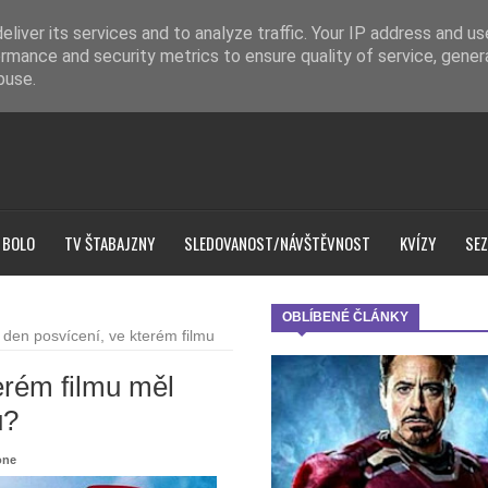
liver its services and to analyze traffic. Your IP address and u
rmance and security metrics to ensure quality of service, gene
buse.
 BOLO
TV ŠTABAJZNY
SLEDOVANOST/NÁVŠTĚVNOST
KVÍZY
SEZ
OBLÍBENÉ ČLÁNKY
 den posvícení, ve kterém filmu
erém filmu měl
u?
one