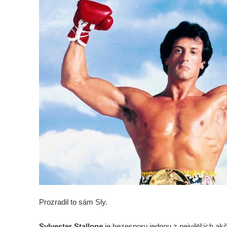
Prozradil to sám Sly.
Sylvester Stallone
je bezesporu jednou z největších akčn