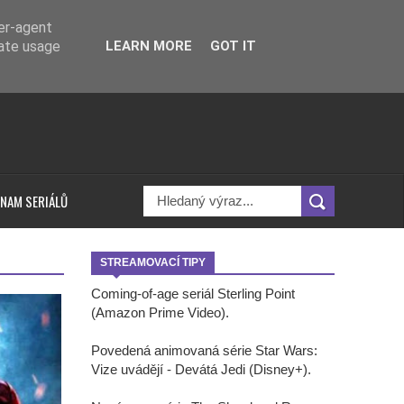
ser-agent
rate usage
LEARN MORE
GOT IT
NAM SERIÁLŮ
STREAMOVACÍ TIPY
Coming-of-age seriál Sterling Point
(Amazon Prime Video).
Povedená animovaná série Star Wars:
Vize uvádějí - Devátá Jedi (Disney+).