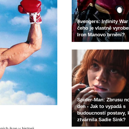
Avengers: Infinity War 
čeho je vlastně vyrob
Iron Manovo brnění?
Spider-Man: Zbrusu n
den - Jak to vypadá s
budoucností postavy, 
ztvárnila Sadie Sink?
ích ikon v historii