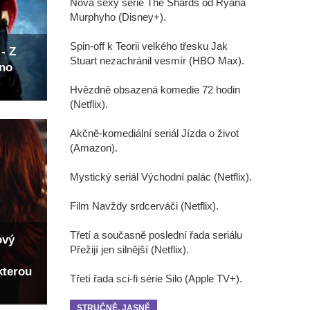
Nová sexy série The Shards od Ryana
Murphyho (Disney+).
Spin-off k Teorii velkého třesku Jak
- Z
Stuart nezachránil vesmír (HBO Max).
eno
Hvězdně obsazená komedie 72 hodin
(Netflix).
Akčně-komediální seriál Jízda o život
(Amazon).
Mystický seriál Východní palác (Netflix).
Film Navždy srdcerváči (Netflix).
Třetí a současně poslední řada seriálu
ový
Přežijí jen silnější (Netflix).
kterou
Třetí řada sci-fi série Silo (Apple TV+).
STRUČNĚ, JASNĚ