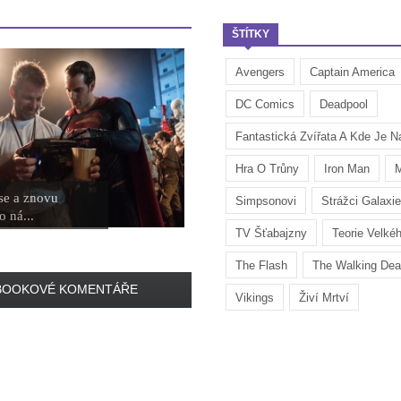
ŠTÍTKY
Avengers
Captain America
DC Comics
Deadpool
Fantastická Zvířata A Kde Je Na
Hra O Trůny
Iron Man
M
se a znovu
Simpsonovi
Strážci Galaxie
o ná...
TV Šťabajzny
Teorie Velké
The Flash
The Walking De
BOOKOVÉ KOMENTÁŘE
Vikings
Živí Mrtví