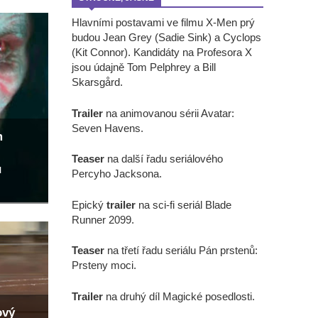
Hlavními postavami ve filmu X-Men prý
budou Jean Grey (Sadie Sink) a Cyclops
(Kit Connor). Kandidáty na Profesora X
jsou údajně Tom Pelphrey a Bill
Skarsgård.
Trailer
na animovanou sérii Avatar:
Seven Havens.
m
Teaser
na další řadu seriálového
u
Percyho Jacksona.
Epický
trailer
na sci-fi seriál Blade
Runner 2099.
Teaser
na třetí řadu seriálu Pán prstenů:
Prsteny moci.
Trailer
na druhý díl Magické posedlosti.
ový