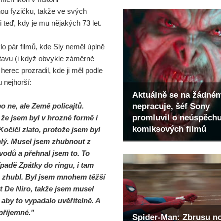
ou fyzičku, takže ve svých
i teď, kdy je mu nějakých 73 let.
o pár filmů, kde Sly neměl úplně
stavu (i když obvykle záměrně
a herec prozradil, kde ji měl podle
 nejhorší:
Aktuálně se na žádné
o ne, ale
Země policajtů
.
nepracuje, šéf Sony
promluvil o neúspěch
 že jsem byl v hrozné formě i
komiksových filmů
Kočičí zlato
, protože jsem byl
hlý. Musel jsem zhubnout z
odů a přehnal jsem to. To
ípadě
Zpátky do ringu
, i tam
š zhubl. Byl jsem mnohem těžší
t De Niro
, takže jsem musel
aby to vypadalo uvěřitelně. A
příjemné."
Spider-Man: Zbrusu n