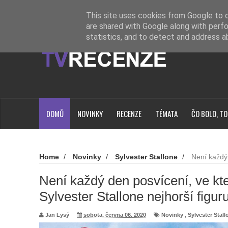
Novinky
Loading...
This site uses cookies from Google to de
are shared with Google along with perfo
statistics, and to detect and address a
DOMŮ
NOVINKY
RECENZE
TÉMATA
ČO BOLO, TO
Home
/
Novinky
/
Sylvester Stallone
/
Není každý
měl Sylvester Stallone nejhorší figuru?
Není každý den posvícení, ve kt
Sylvester Stallone nejhorší figur
Jan Lysý
sobota, června 06, 2020
Novinky
,
Sylvester Stall