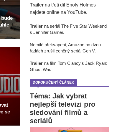
Trailer
na třetí díl Enoly Holmes
najdete online na YouTube.
 bude
uhle
Trailer
na seriál The Five Star Weekend
s Jennifer Garner.
Nemilé překvapení, Amazon po dvou
řadách zrušil ceněný seriál Gen V.
Trailer
na film Tom Clancy's Jack Ryan:
Ghost War.
DOPORUČENÝ ČLÁNEK
Téma: Jak vybrat
nejlepší televizi pro
ovat
sledování filmů a
ce se
seriálů