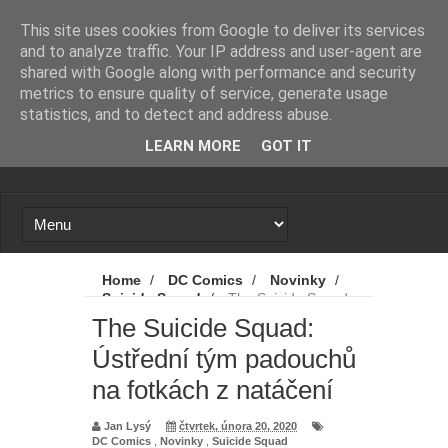
Novinky
Loading...
This site uses cookies from Google to deliver its services
and to analyze traffic. Your IP address and user-agent are
shared with Google along with performance and security
metrics to ensure quality of service, generate usage
statistics, and to detect and address abuse.
LEARN MORE
GOT IT
Home
/
DC Comics
/
Novinky
/
Suicide Squad
/
The Suicide Squad:
Ústřední tým padouchů na fotkách z
The Suicide Squad:
natáčení
Ústřední tým padouchů
na fotkách z natáčení
Jan Lysý
čtvrtek, února 20, 2020
DC Comics
,
Novinky
,
Suicide Squad