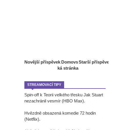
Novější příspěvek
Domovs
Starší příspěvek
ká stránka
STREAMOVACÍ TIPY
Spin-off k Teorii velkého třesku Jak Stuart
nezachránil vesmír (HBO Max).
Hvězdně obsazená komedie 72 hodin
(Netflix).