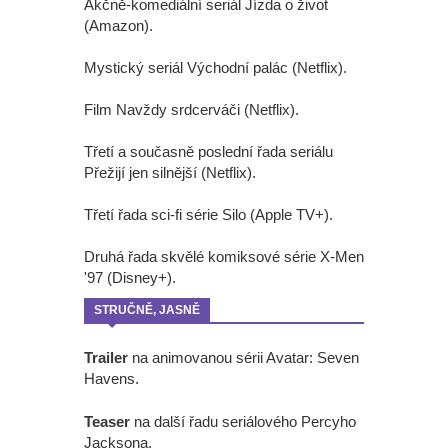
Akčně-komediální seriál Jízda o život
(Amazon).
Mystický seriál Východní palác (Netflix).
Film Navždy srdcerváči (Netflix).
Třetí a současně poslední řada seriálu
Přežijí jen silnější (Netflix).
Třetí řada sci-fi série Silo (Apple TV+).
Druhá řada skvělé komiksové série X-Men
'97 (Disney+).
STRUČNĚ, JASNĚ
Trailer
na animovanou sérii Avatar: Seven
Havens.
Teaser
na další řadu seriálového Percyho
Jacksona.