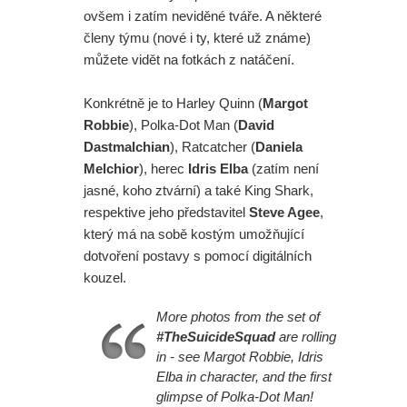
ovšem i zatím neviděné tváře. A některé
členy týmu (nové i ty, které už známe)
můžete vidět na fotkách z natáčení.
Konkrétně je to Harley Quinn (
Margot
Robbie
), Polka-Dot Man (
David
Dastmalchian
), Ratcatcher (
Daniela
Melchior
), herec
Idris Elba
(zatím není
jasné, koho ztvární) a také King Shark,
respektive jeho představitel
Steve Agee
,
který má na sobě kostým umožňující
dotvoření postavy s pomocí digitálních
kouzel.
More photos from the set of
#TheSuicideSquad
are rolling
in - see Margot Robbie, Idris
Elba in character, and the first
glimpse of Polka-Dot Man!