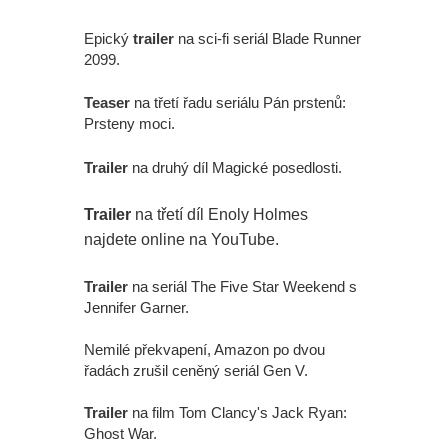
Epický
trailer
na sci-fi seriál Blade Runner
2099.
Teaser
na třetí řadu seriálu Pán prstenů:
Prsteny moci.
Trailer
na druhý díl Magické posedlosti.
Trailer
na třetí díl Enoly Holmes
najdete online na YouTube.
Trailer
na seriál The Five Star Weekend s
Jennifer Garner.
Nemilé překvapení, Amazon po dvou
řadách zrušil ceněný seriál Gen V.
Trailer
na film Tom Clancy's Jack Ryan:
Ghost War.