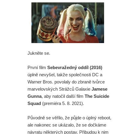
Jukněte se.
První film
Sebevražedný oddíl (2016)
úplně nevyšel, takže společnosti DC a
Warner Bros. povolaly do zbraně tvůrce
marvelovských Strážců Galaxie
Jamese
Gunna
, aby natočil další film
The Suicide
Squad
(premiéra 5. 8. 2021).
Původně se věřilo, že půjde o úplný reboot,
ale nakonec se ukázalo, že se dočkáme
návratu některých postav. Přibudou k nim