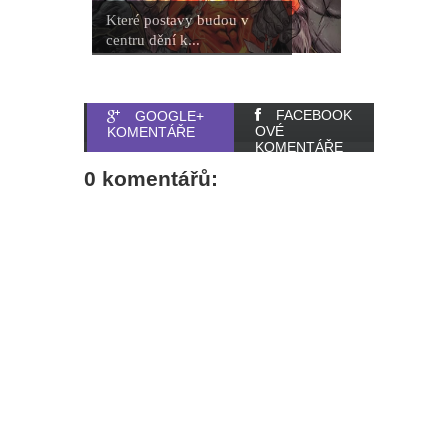
Které postavy budou v
centru dění k...
FACEBOOK
GOOGLE+
OVÉ
KOMENTÁŘE
KOMENTÁŘE
0 komentářů: