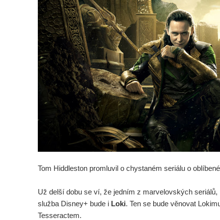
Tom Hiddleston promluvil o chystaném seriálu o oblíbené
Už delší dobu se ví, že jedním z marvelovských seriálů,
služba Disney+ bude i
Loki
. Ten se bude věnovat Lokimu 
Tesseractem.