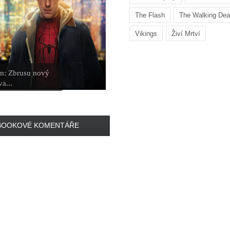
The Flash
The Walking De
Vikings
Živí Mrtví
n: Zbrusu nový
a...
BOOKOVÉ KOMENTÁŘE