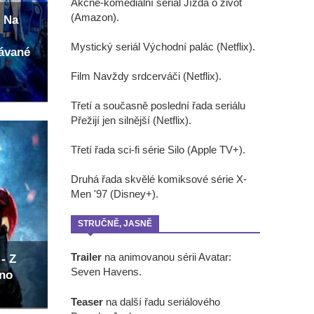
Akčně-komediální seriál Jízda o život
(Amazon).
 Na
Mystický seriál Východní palác (Netflix).
kávané
Film Navždy srdcerváči (Netflix).
Třetí a současně poslední řada seriálu
Přežijí jen silnější (Netflix).
Třetí řada sci-fi série Silo (Apple TV+).
Druhá řada skvělé komiksové série X-
Men '97 (Disney+).
STRUČNĚ, JASNĚ
Trailer
na animovanou sérii Avatar:
- Z
Seven Havens.
eno
Teaser
na další řadu seriálového