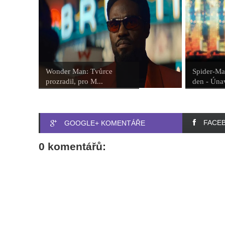
Wonder Man: Tvůrce
Spider-Ma
prozradil, pro M...
den - Únav
FACE
GOOGLE+ KOMENTÁŘE
0 komentářů: