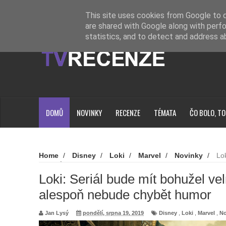
Novinky
Loading...
This site uses cookies from Google to de
are shared with Google along with perfo
statistics, and to detect and address a
DOMŮ
NOVINKY
RECENZE
TÉMATA
ČO BOLO, TO
Home
/
Disney
/
Loki
/
Marvel
/
Novinky
/
Lok
málo dílů. Ale alespoň nebude chybět humor
Loki: Seriál bude mít bohužel vel
alespoň nebude chybět humor
Jan Lysý
pondělí, srpna 19, 2019
Disney
,
Loki
,
Marvel
,
No