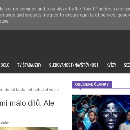
liver its services and to analyze traffic. Your IP address and u
rmance and security metrics to ensure quality of service, gene
buse.
 BOLO
TV ŠTABAJZNY
SLEDOVANOST/NÁVŠTĚVNOST
KVÍZY
SEZ
OBLÍBENÉ ČLÁNKY
i: Seriál bude mít bohužel velmi
mi málo dílů. Ale
vinky