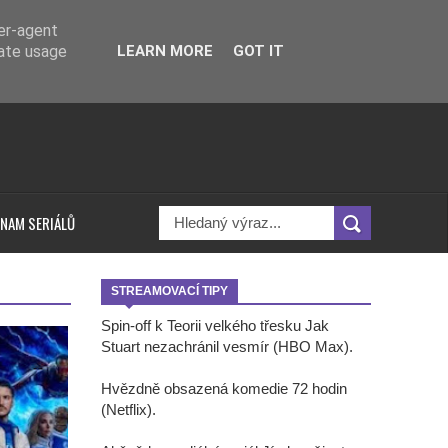
ser-agent
rate usage
LEARN MORE
GOT IT
NAM SERIÁLŮ
STREAMOVACÍ TIPY
Spin-off k Teorii velkého třesku Jak
Stuart nezachránil vesmír (HBO Max).
Hvězdně obsazená komedie 72 hodin
(Netflix).