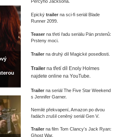
Percyho Jacksona.
Epický
trailer
na sci-fi seriál Blade
Runner 2099.
Teaser
na třetí řadu seriálu Pán prstenů:
Prsteny moci.
Trailer
na druhý díl Magické posedlosti.
ový
Trailer
na třetí díl Enoly Holmes
kterou
najdete online na YouTube.
Trailer
na seriál The Five Star Weekend
s Jennifer Garner.
Nemilé překvapení, Amazon po dvou
řadách zrušil ceněný seriál Gen V.
Trailer
na film Tom Clancy's Jack Ryan:
Ghost War.