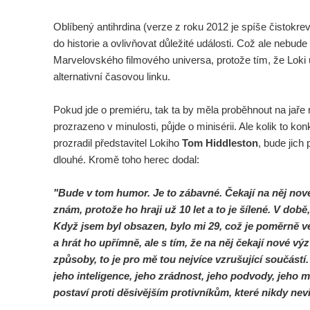
Oblíbený antihrdina (verze z roku 2012 je spíše čistok
do historie a ovlivňovat důležité události. Což ale nebude 
Marvelovského filmového universa, protože tím, že Loki 
alternativní časovou linku.
Pokud jde o premiéru, tak ta by měla proběhnout na jaře 
prozrazeno v minulosti, půjde o minisérii. Ale kolik to k
prozradil představitel Lokiho
Tom Hiddleston
, bude jich
dlouhé. Kromě toho herec dodal:
"Bude v tom humor. Je to zábavné. Čekají na něj nov
znám, protože ho hraji už 10 let a to je šílené. V době
Když jsem byl obsazen, bylo mi 29, což je poměrně ve
a hrát ho upřímně, ale s tím, že na něj čekají nové v
způsoby, to je pro mě tou nejvíce vzrušující součástí. 
jeho inteligence, jeho zrádnost, jeho podvody, jeho ma
postaví proti děsivějším protivníkům, které nikdy nev