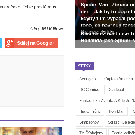
Spider-Man: Zbrusu n
ání v čase. Tohle prostě musí
den - Jak by to dopadl
kdyby film vypadal po
toho, co navrhují fan
Zdroj:
MTV News
Ne moc dobře
Řeší se už nástupce 
Hollanda jako Spider
Sdílej na Google+
ŠTÍTKY
Avengers
Captain America
DC Comics
Deadpool
Fantastická Zvířata A Kde Je Na
Hra O Trůny
Iron Man
M
Simpsonovi
Strážci Galaxie
TV Šťabajzny
Teorie Velké