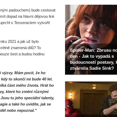
revným padouchem) bude cestovat
mít dopad na hlavní dějovou linii
uprchl s Tesseractem vytvořil
roku 2021 a jak už bylo
onkrétně znamená dílů? To
Spider-Man: Zbrusu n
 pouze šest a budou hodinu
den - Jak to vypadá s
budoucností postavy, 
ztvárnila Sadie Sink?
é výzvy. Mám pocit, že ho
, kdy to skončí mi bude 40 let.
lká část mého života. Hrát ho
ýzvy, které ho změní různými
Jsou tu jeho speciální talenty,
gie a také ho uvidíte, jak se
iděl nebo nepoznal."