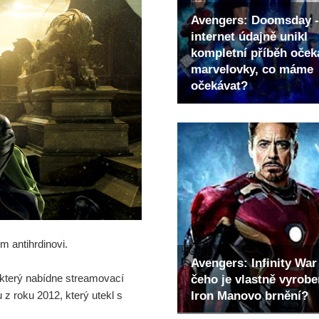
Avengers: Doomsday -
internet údajně unikl
kompletní příběh oče
marvelovky, co máme
očekávat?
m antihrdinovi.
Avengers: Infinity War 
 který nabídne streamovací
čeho je vlastně vyrob
Iron Manovo brnění?
z roku 2012, který utekl s