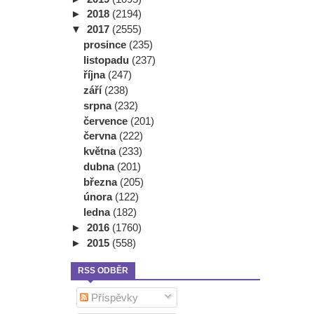
►
2018
(2194)
▼
2017
(2555)
prosince
(235)
listopadu
(237)
října
(247)
září
(238)
srpna
(232)
července
(201)
června
(222)
května
(233)
dubna
(201)
března
(205)
února
(122)
ledna
(182)
►
2016
(1760)
►
2015
(558)
RSS ODBĚR
Příspěvky