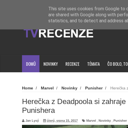
Novinky
Loading...
This site uses cookies from Google to de
are shared with Google along with perfo
statistics, and to detect and address a
DOMŮ
NOVINKY
RECENZE
TÉMATA
ČO BOLO, TO
Home
/
Marvel
/
Novinky
/
Punisher
/
Herečka z
Punishera
Herečka z Deadpoola si zahraje
Punishera
Jan Lysý
úterý, srpna 15, 2017
Marvel
,
Novinky
,
Punisher