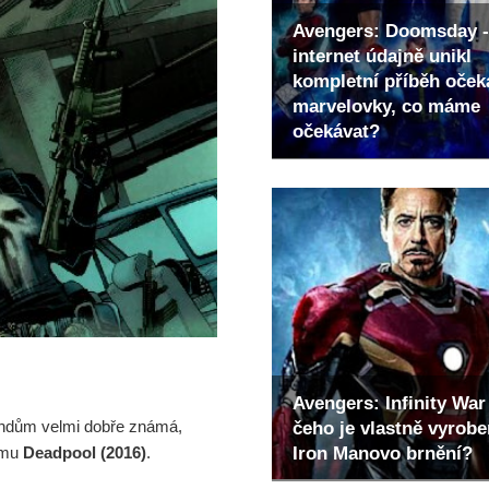
Avengers: Doomsday -
internet údajně unikl
kompletní příběh oče
marvelovky, co máme
očekávat?
Avengers: Infinity War 
ndům velmi dobře známá,
čeho je vlastně vyrob
Iron Manovo brnění?
lmu
Deadpool (2016)
.