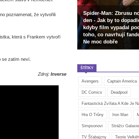
Spider-Man: Zbrusu n
tno poznamenat, že vytvořili
den - Jak by to dopadl
kdyby film vypadal po
toho, co navrhují fan
cistka, která s Frankem vytvoří
Ne moc dobře
o se zatím neví.
ŠTÍTKY
Zdroj:
Inverse
Avengers
Captain America
DC Comics
Deadpool
Fantastická Zvířata A Kde Je Na
Hra O Trůny
Iron Man
M
Simpsonovi
Strážci Galaxie
TV Šťabajzny
Teorie Velké