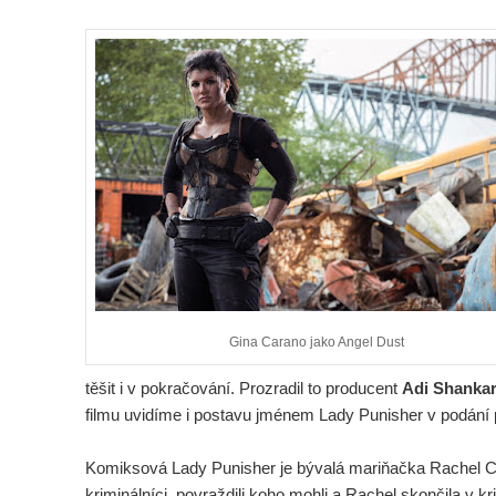
Gina Carano jako Angel Dust
těšit i v pokračování. Prozradil to producent
Adi Shanka
filmu uvidíme i postavu jménem Lady Punisher v podání
Komiksová Lady Punisher je bývalá mariňačka Rachel Cole
kriminálníci, povraždili koho mohli a Rachel skončila v k