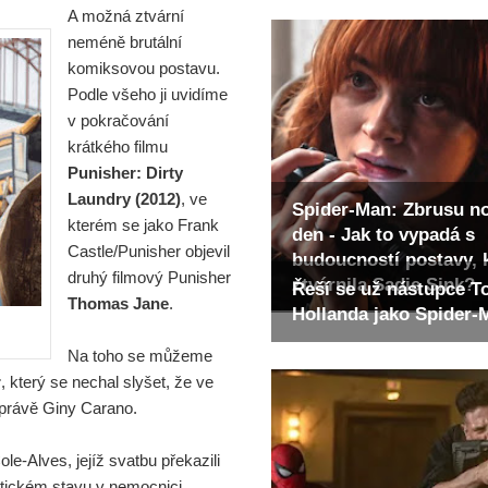
A možná ztvární
neméně brutální
komiksovou postavu.
Podle všeho ji uvidíme
v pokračování
krátkého filmu
Punisher: Dirty
Laundry (2012)
, ve
Spider-Man: Zbrusu n
kterém se jako Frank
den - Jak to vypadá s
Castle/Punisher objevil
budoucností postavy, 
druhý filmový Punisher
ztvárnila Sadie Sink?
Řeší se už nástupce 
Thomas Jane
.
Hollanda jako Spider
Na toho se můžeme
r
, který se nechal slyšet, že ve
 právě Giny Carano.
-Alves, jejíž svatbu překazili
ritickém stavu v nemocnici.