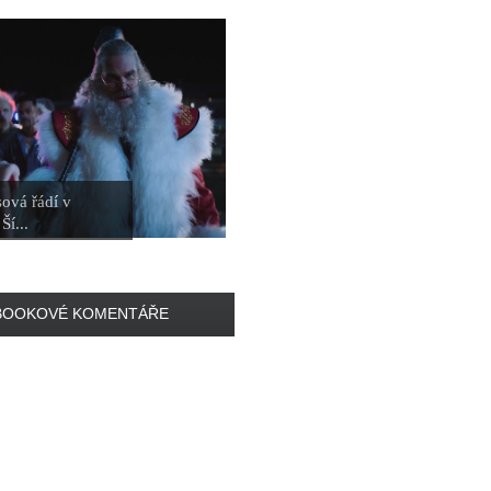
ová řádí v
Ší...
BOOKOVÉ KOMENTÁŘE