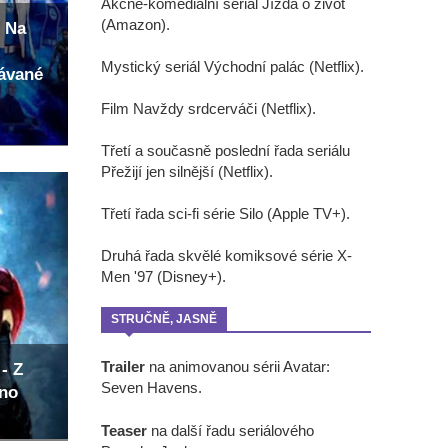
Akčně-komediální seriál Jízda o život
(Amazon).
 Na
Mystický seriál Východní palác (Netflix).
kávané
Film Navždy srdcerváči (Netflix).
Třetí a současně poslední řada seriálu
Přežijí jen silnější (Netflix).
Třetí řada sci-fi série Silo (Apple TV+).
Druhá řada skvělé komiksové série X-
Men '97 (Disney+).
STRUČNĚ, JASNĚ
Trailer
na animovanou sérii Avatar:
- Z
Seven Havens.
eno
Teaser
na další řadu seriálového