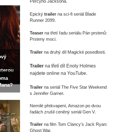
Percyho Jacksona.
Epický
trailer
na sci-fi seriál Blade
Runner 2099.
Teaser
na třetí řadu seriálu Pán prstenů:
Prsteny moci.
Trailer
na druhý díl Magické posedlosti.
ový
Trailer
na třetí díl Enoly Holmes
kterou
najdete online na YouTube.
Toma
-Mana?
Trailer
na seriál The Five Star Weekend
s Jennifer Garner.
Nemilé překvapení, Amazon po dvou
řadách zrušil ceněný seriál Gen V.
Trailer
na film Tom Clancy's Jack Ryan:
Ghost War.