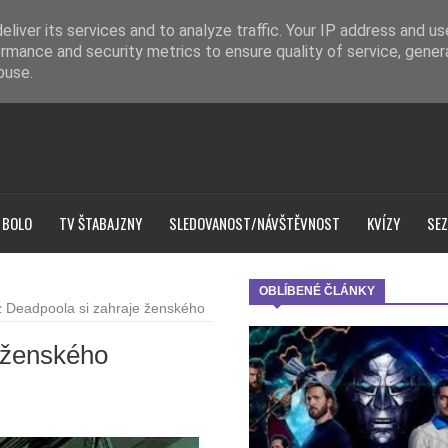
liver its services and to analyze traffic. Your IP address and u
rmance and security metrics to ensure quality of service, gene
buse.
 BOLO
TV ŠTABAJZNY
SLEDOVANOST/NÁVŠTĚVNOST
KVÍZY
SEZ
OBLÍBENÉ ČLÁNKY
 Deadpoola si zahraje ženského
 ženského