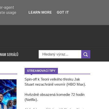
ser-agent
rate usage
LEARN MORE
GOT IT
NAM SERIÁLŮ
STREAMOVACÍ TIPY
Spin-off k Teorii velkého třesku Jak
Stuart nezachránil vesmír (HBO Max).
Hvězdně obsazená komedie 72 hodin
(Netflix).