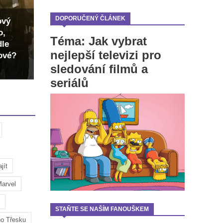
DOPORUČENÝ ČLÁNEK
ový
o,
Téma: Jak vybrat
dle
nejlepší televizi pro
dové?
sledování filmů a
seriálů
jít
arvel
STAŇTE SE NAŠÍM FANOUŠKEM
ho Třesku