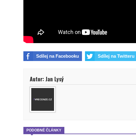
Sdílej na Facebooku
Sdílej na Twitteru
Autor: Jan Lysý
PODOBNÉ ČLÁNKY