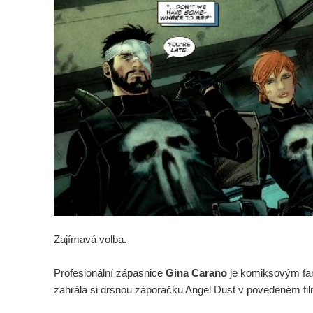
Zajímavá volba.
Profesionální zápasnice
Gina Carano
je komiksovým fa
zahrála si drsnou záporačku Angel Dust v povedeném fi