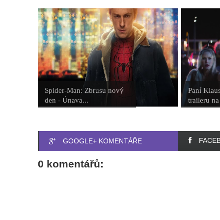
Spider-Man: Zbrusu nový
Paní Klaus
den - Únava...
traileru na 
FACE
GOOGLE+ KOMENTÁŘE
0 komentářů: