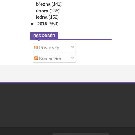
března
(141)
února
(135)
ledna
(152)
►
2015
(558)
RSS ODBĚR
Příspěvky
Komentáře