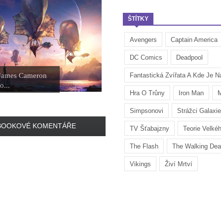
ŠTÍTKY
Avengers
Captain America
DC Comics
Deadpool
 James Cameron
Fantastická Zvířata A Kde Je Na
o...
Hra O Trůny
Iron Man
M
Simpsonovi
Strážci Galaxie
BOOKOVÉ KOMENTÁŘE
TV Šťabajzny
Teorie Velké
The Flash
The Walking De
Vikings
Živí Mrtví