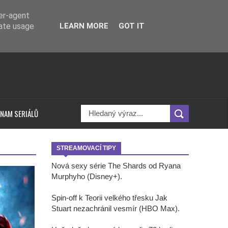
ser-agent
rate usage
LEARN MORE
GOT IT
NAM SERIÁLŮ
STREAMOVACÍ TIPY
Nová sexy série The Shards od Ryana
Murphyho (Disney+).
Spin-off k Teorii velkého třesku Jak
Stuart nezachránil vesmír (HBO Max).