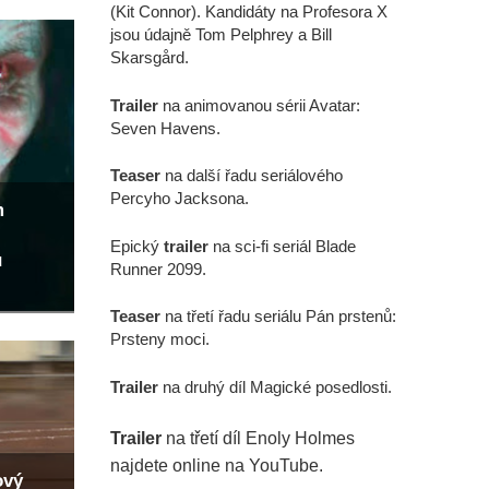
(Kit Connor). Kandidáty na Profesora X
jsou údajně Tom Pelphrey a Bill
Skarsgård.
Trailer
na animovanou sérii Avatar:
Seven Havens.
Teaser
na další řadu seriálového
Percyho Jacksona.
m
Epický
trailer
na sci-fi seriál Blade
u
Runner 2099.
Teaser
na třetí řadu seriálu Pán prstenů:
Prsteny moci.
Trailer
na druhý díl Magické posedlosti.
Trailer
na třetí díl Enoly Holmes
najdete online na YouTube.
ový