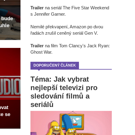
Trailer
na seriál The Five Star Weekend
s Jennifer Garner.
 bude
uhle
Nemilé překvapení, Amazon po dvou
řadách zrušil ceněný seriál Gen V.
Trailer
na film Tom Clancy's Jack Ryan:
Ghost War.
DOPORUČENÝ ČLÁNEK
Téma: Jak vybrat
nejlepší televizi pro
sledování filmů a
seriálů
ovat
ce se