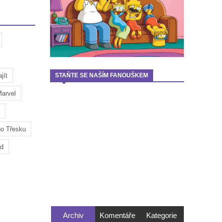
jít
STAŇTE SE NAŠÍM FANOUŠKEM
arvel
ho Třesku
ad
Archiv
Komentáře
Kategorie