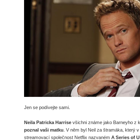
Jen se podívejte sami.
Neila Patricka Harrise
všichni známe jako Barneyho z k
poznal vaši matku
. V něm byl Neil za štramáka, který v
streamovací společnost Netflix nazvaném
A Series of 