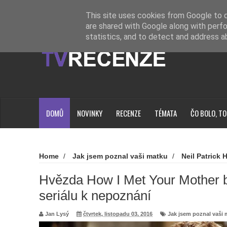
Novinky
Loading...
This site uses cookies from Google to de
are shared with Google along with perfo
statistics, and to detect and address a
DOMŮ
NOVINKY
RECENZE
TÉMATA
ČO BOLO, TO
Home
/
Jak jsem poznal vaši matku
/
Neil Patrick H
How I Met Your Mother bude v novém seriálu k nepoznání
Hvězda How I Met Your Mother 
seriálu k nepoznání
Jan Lysý
čtvrtek, listopadu 03, 2016
Jak jsem poznal vaši