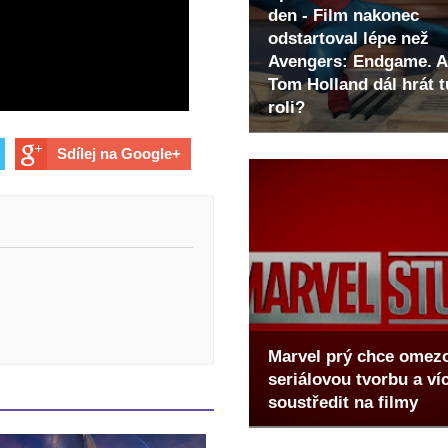
den - Film nakonec
odstartoval lépe než
Avengers: Endgame. A
Tom Holland dál hrát t
roli?
Sdílej na Google+
Marvel prý chce omez
seriálovou tvorbu a ví
soustředit na filmy