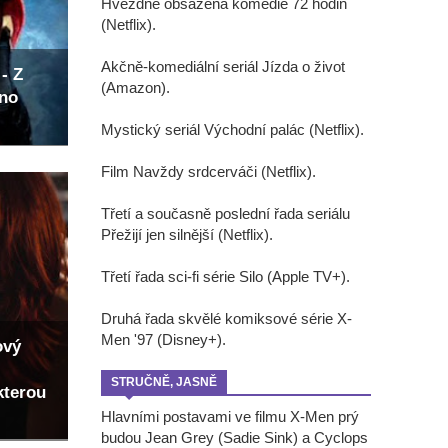
Hvězdně obsazená komedie 72 hodin
(Netflix).
Akčně-komediální seriál Jízda o život
- Z
(Amazon).
eno
Mystický seriál Východní palác (Netflix).
Film Navždy srdcerváči (Netflix).
Třetí a současně poslední řada seriálu
Přežijí jen silnější (Netflix).
Třetí řada sci-fi série Silo (Apple TV+).
Druhá řada skvělé komiksové série X-
Men '97 (Disney+).
ový
STRUČNĚ, JASNĚ
kterou
Hlavními postavami ve filmu X-Men prý
budou Jean Grey (Sadie Sink) a Cyclops