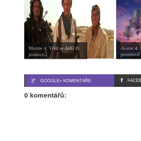
Mumie 4: Vrátí se další tři
Avatar 4:
postavy...
promluvil 
FACE
GOOGLE+ KOMENTÁŘE
0 komentářů: