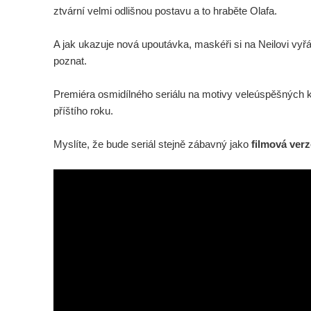
ztvární velmi odlišnou postavu a to hraběte Olafa.
A jak ukazuje nová upoutávka, maskéři si na Neilovi vyřá
poznat.
Premiéra osmidílného seriálu na motivy veleúspěšných kn
příštího roku.
Myslíte, že bude seriál stejně zábavný jako
filmová verz