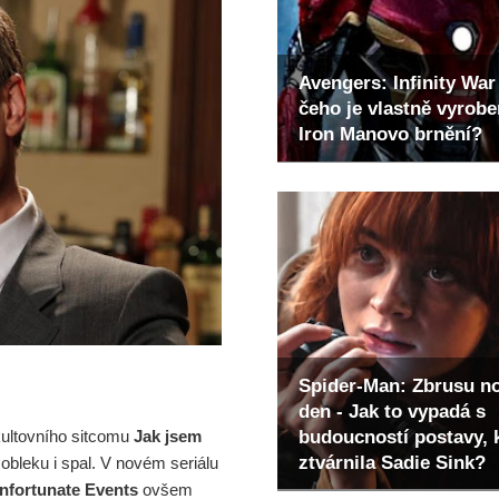
Avengers: Infinity War 
čeho je vlastně vyrob
Iron Manovo brnění?
Spider-Man: Zbrusu n
den - Jak to vypadá s
budoucností postavy, 
ultovního sitcomu
Jak jsem
ztvárnila Sadie Sink?
 obleku i spal. V novém seriálu
Unfortunate Events
ovšem