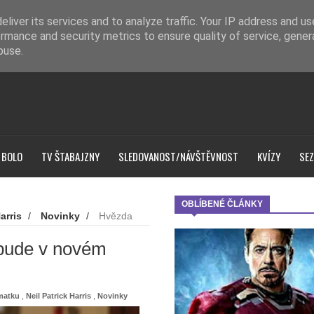
liver its services and to analyze traffic. Your IP address and u
rmance and security metrics to ensure quality of service, gene
buse.
 BOLO
TV ŠTABAJZNY
SLEDOVANOST/NÁVŠTĚVNOST
KVÍZY
SEZ
OBLÍBENÉ ČLÁNKY
arris
/
Novinky
/
Hvězda
bude v novém
 matku
,
Neil Patrick Harris
,
Novinky