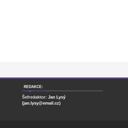
REDAKCE:
Šefredaktor:
Jan Lysý
(jan.lysy@email.cz)