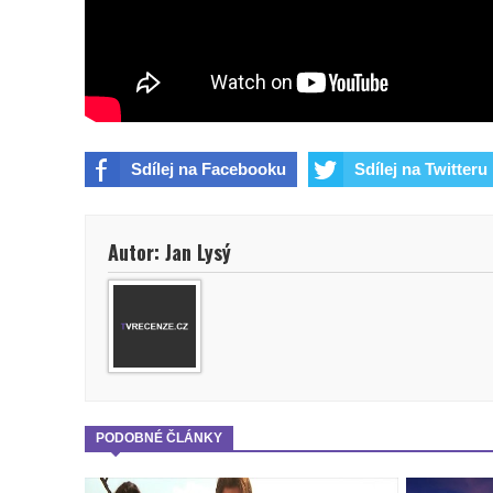
Sdílej na Facebooku
Sdílej na Twitteru
Autor: Jan Lysý
PODOBNÉ ČLÁNKY