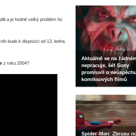
dili a je hodně velký problém ho
ih bude k dispozici od 13. ledna
Aktuálně se na žádné
e
z roku 2004?
nepracuje, šéf Sony
promluvil o neúspěch
komiksových filmů
Spider-Man: Zbrusu n