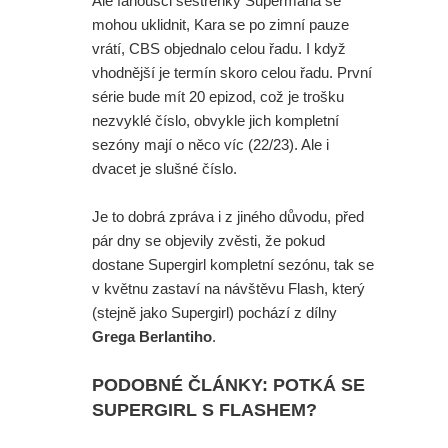
Ale fanoušci sestřenky Supermana se
mohou uklidnit, Kara se po zimní pauze
vrátí, CBS objednalo celou řadu. I když
vhodnější je termín skoro celou řadu. První
série bude mít 20 epizod, což je trošku
nezvyklé číslo, obvykle jich kompletní
sezóny mají o něco víc (22/23). Ale i
dvacet je slušné číslo.
Je to dobrá zpráva i z jiného důvodu, před
pár dny se objevily zvěsti, že pokud
dostane Supergirl kompletní sezónu, tak se
v květnu zastaví na návštěvu Flash, který
(stejně jako Supergirl) pochází z dílny
Grega Berlantiho
.
PODOBNÉ ČLÁNKY: POTKÁ SE
SUPERGIRL S FLASHEM?