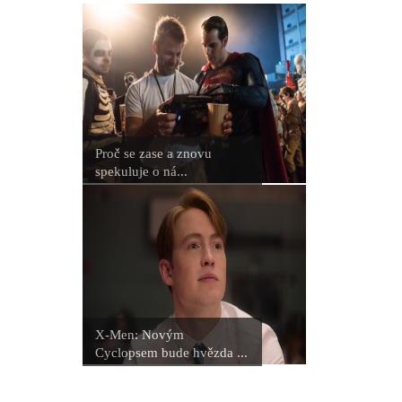
Proč se zase a znovu
spekuluje o ná...
X-Men: Novým
Cyclopsem bude hvězda ...