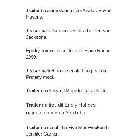
Trailer
na animovanou sérii Avatar: Seven
Havens.
Teaser
na další řadu seriálového Percyho
Jacksona.
Epický
trailer
na sci-fi seriál Blade Runner
2099.
Teaser
na třetí řadu seriálu Pán prstenů:
Prsteny moci.
Trailer
na druhý díl Magické posedlosti.
Trailer
na třetí díl Enoly Holmes
najdete online na YouTube.
Trailer
na seriál The Five Star Weekend s
Jennifer Garner.