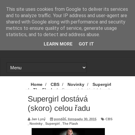
Novinky
Loading...
This site uses cookies from Google to deliver its services
and to analyze traffic. Your IP address and user-agent are
shared with Google along with performance and security
metrics to ensure quality of service, generate usage
statistics, and to detect and address abuse.
LEARN MORE
GOT IT
Home
/
CBS
/
Novinky
/
Supergirl
/
The Flash
/
Supergirl dostává (skoro)
celou řadu
Supergirl dostává
(skoro) celou řadu
Jan Lysý
pondělí, listopadu 30, 2015
CBS
,
Novinky
,
Supergirl
,
The Flash