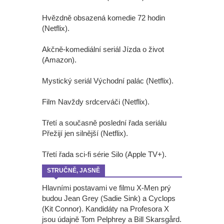
Hvězdně obsazená komedie 72 hodin
(Netflix).
Akčně-komediální seriál Jízda o život
(Amazon).
Mystický seriál Východní palác (Netflix).
Film Navždy srdcerváči (Netflix).
Třetí a současně poslední řada seriálu
Přežijí jen silnější (Netflix).
Třetí řada sci-fi série Silo (Apple TV+).
STRUČNĚ, JASNĚ
Hlavními postavami ve filmu X-Men prý
budou Jean Grey (Sadie Sink) a Cyclops
(Kit Connor). Kandidáty na Profesora X
jsou údajně Tom Pelphrey a Bill Skarsgård.