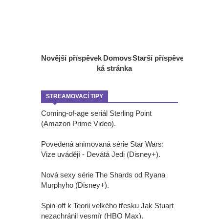
Novější příspěvek
Domovs
Starší příspěvek
ká stránka
STREAMOVACÍ TIPY
Coming-of-age seriál Sterling Point
(Amazon Prime Video).
Povedená animovaná série Star Wars:
Vize uvádějí - Devátá Jedi (Disney+).
Nová sexy série The Shards od Ryana
Murphyho (Disney+).
Spin-off k Teorii velkého třesku Jak Stuart
nezachránil vesmír (HBO Max).