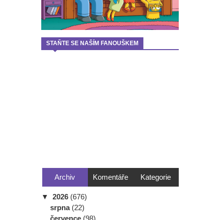
STAŇTE SE NAŠÍM FANOUŠKEM
Archiv
Komentáře
Kategorie
▼
2026
(676)
srpna
(22)
července
(98)