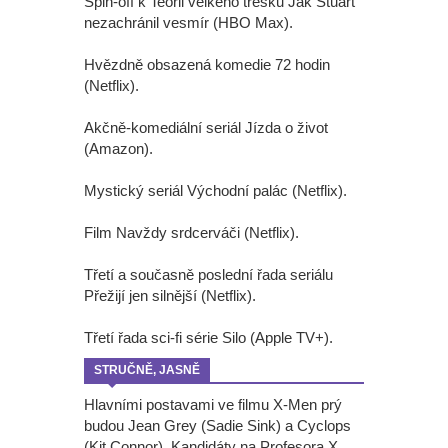
Spin-off k Teorii velkého třesku Jak Stuart
nezachránil vesmír (HBO Max).
Hvězdně obsazená komedie 72 hodin
(Netflix).
Akčně-komediální seriál Jízda o život
(Amazon).
Mystický seriál Východní palác (Netflix).
Film Navždy srdcerváči (Netflix).
Třetí a současně poslední řada seriálu
Přežijí jen silnější (Netflix).
Třetí řada sci-fi série Silo (Apple TV+).
STRUČNĚ, JASNĚ
Hlavními postavami ve filmu X-Men prý
budou Jean Grey (Sadie Sink) a Cyclops
(Kit Connor). Kandidáty na Profesora X