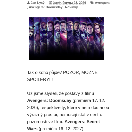
Jan Lysý
úterý, června 23, 2026
Avengers
,
Avengers: Doomsday
,
Novinky
Tak o koho půjde? POZOR, MOŽNÉ
SPOILERY!!!
Už jsme slyšeli, že postavy z filmu
Avengers: Doomsday
(premiéra 17. 12.
2026), respektive ty, které v něm dostanou
výrazný prostor, nemusejí stát v centru
pozornosti ve filmu
Avengers: Secret
Wars
(premiéra 16. 12. 2027).