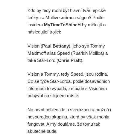
Kdo by tedy mohl být hlavní tváří epické
tečky za Multivesmírnou ságou? Podle
insidera
MyTimeToShineH
by mělo jít o
následující trojici:
Vision (
Paul Bettany
), jeho syn Tommy
Maximoff alias Speed (Ruaridh Mollica) a
také Star-Lord (
Chris Pratt
).
Vision a Tommy, tedy Speed, jsou rodina.
Co se týče Star-Lorda, podle dosavadních
informací to vypadá, že bude s Visionem
pobývat na stejném místě.
Na první pohled jde o svéráznou a možná i
nesourodou skupinu, která by však mohla
fungovat. A my doufáme, že tomu tak
skutečně bude.