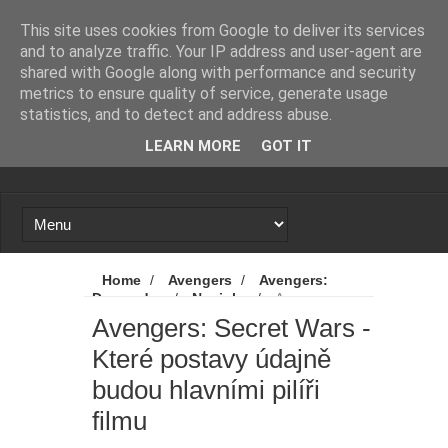
Novinky
Loading...
This site uses cookies from Google to deliver its services
and to analyze traffic. Your IP address and user-agent are
shared with Google along with performance and security
metrics to ensure quality of service, generate usage
statistics, and to detect and address abuse.
LEARN MORE
GOT IT
Home
/
Avengers
/
Avengers:
Doomsday
/
Novinky
/
Avengers:
Secret Wars - Které postavy údajně budou
Avengers: Secret Wars -
hlavními pilíři filmu
Které postavy údajně
budou hlavními pilíři
filmu