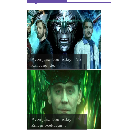
Avengers: Doomsday - No
konečně, de...
Avengers: Doomsday -
Změní očekávan...