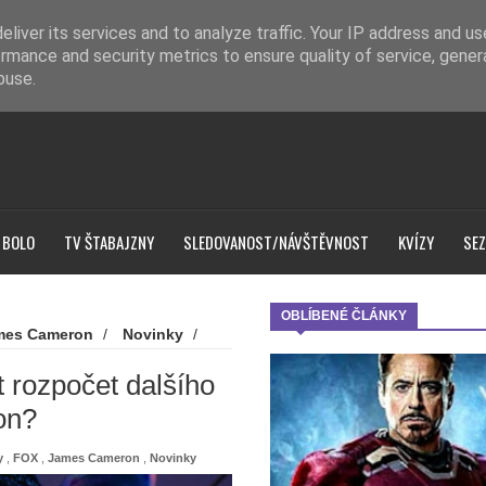
liver its services and to analyze traffic. Your IP address and u
rmance and security metrics to ensure quality of service, gene
buse.
 BOLO
TV ŠTABAJZNY
SLEDOVANOST/NÁVŠTĚVNOST
KVÍZY
SEZ
OBLÍBENÉ ČLÁNKY
mes Cameron
/
Novinky
/
co na to říká James Cameron?
t rozpočet dalšího
on?
y
,
FOX
,
James Cameron
,
Novinky