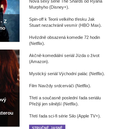
Nová sexy série The Shards od Ryana
Murphyho (Disney+).
Spin-off k Teorii velkého třesku Jak
- Z
Stuart nezachránil vesmír (HBO Max).
eno
Hvězdně obsazená komedie 72 hodin
(Netflix).
Akčně-komediální seriál Jízda o život
(Amazon).
Mystický seriál Východní palác (Netflix).
Film Navždy srdcerváči (Netflix).
Třetí a současně poslední řada seriálu
ový
Přežijí jen silnější (Netflix).
kterou
Třetí řada sci-fi série Silo (Apple TV+).
STRUČNĚ, JASNĚ