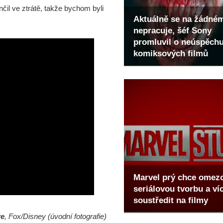
nčil ve ztrátě, takže bychom byli
Aktuálně se na žádné
nepracuje, šéf Sony
promluvil o neúspěch
komiksových filmů
Marvel prý chce omez
seriálovou tvorbu a ví
soustředit na filmy
re
, Fox/Disney (úvodní fotografie)