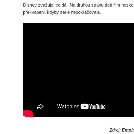
Disney zvažuje, co dál. Na druhou stranu třetí film nesko
překvapeni, kdyby série nepokračovala.
Zdroj:
Empi