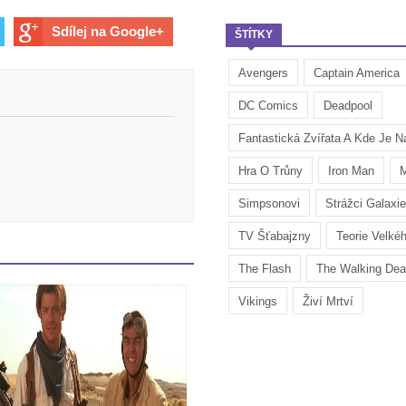
Sdílej na Google+
ŠTÍTKY
Avengers
Captain America
DC Comics
Deadpool
Fantastická Zvířata A Kde Je Na
Hra O Trůny
Iron Man
M
Simpsonovi
Strážci Galaxie
TV Šťabajzny
Teorie Velké
The Flash
The Walking De
Vikings
Živí Mrtví