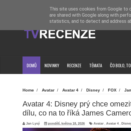
Novinky
Loading...
This site uses cookies from Google to de
are shared with Google along with perfo
statistics, and to detect and address a
DOMŮ
NOVINKY
RECENZE
TÉMATA
ČO BOLO, TO
Home
/
Avatar
/
Avatar 4
/
Disney
/
FOX
/
Ja
Avatar 4: Disney prý chce omezit rozpočet dalšího dílu, 
Avatar 4: Disney prý chce omezi
dílu, co na to říká James Camer
Jan Lysý
pondělí, května 18, 2026
Avatar
,
Avatar 4
,
Disne