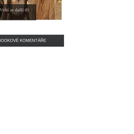
rátí se další tři
BOOKOVÉ KOMENTÁŘE