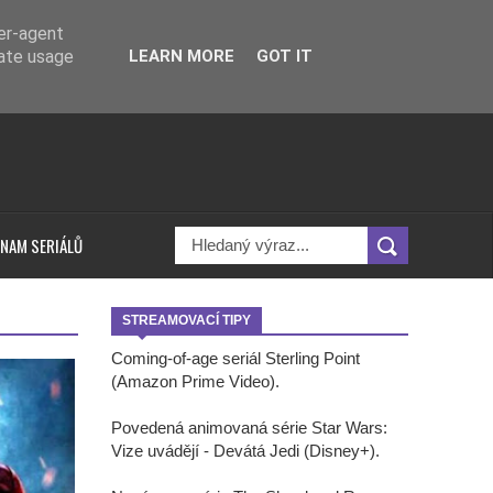
ser-agent
rate usage
LEARN MORE
GOT IT
NAM SERIÁLŮ
STREAMOVACÍ TIPY
Coming-of-age seriál Sterling Point
(Amazon Prime Video).
Povedená animovaná série Star Wars:
Vize uvádějí - Devátá Jedi (Disney+).