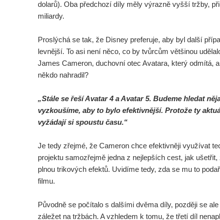
dolarů). Oba předchozí díly měly výrazně vyšší tržby, p
miliardy.
Proslýchá se tak, že Disney preferuje, aby byl další příp
levnější. To asi není něco, co by tvůrcům většinou udělal
James Cameron, duchovní otec Avatara, který odmítá, ab
někdo nahradil?
„Stále se řeší Avatar 4 a Avatar 5. Budeme hledat něj
vyzkoušíme, aby to bylo efektivnější. Protože ty aktu
vyžádají si spoustu času.“
Je tedy zřejmé, že Cameron chce efektivněji využívat te
projektu samozřejmě jedna z nejlepších cest, jak ušetřit
plnou trikových efektů. Uvidíme tedy, zda se mu to podař
filmu.
Původně se počítalo s dalšími dvěma díly, později se ale
záležet na tržbách. A vzhledem k tomu, že třetí díl nenapl