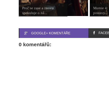
Proč se zase a znovu
Mumie 4: V
spekuluje o ná...
postavy...
FACE
GOOGLE+ KOMENTÁŘE
0 komentářů: