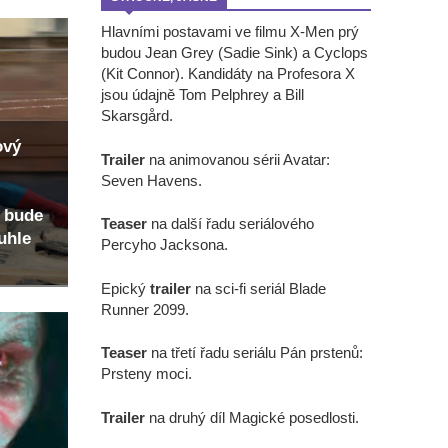
Hlavními postavami ve filmu X-Men prý
budou Jean Grey (Sadie Sink) a Cyclops
(Kit Connor). Kandidáty na Profesora X
jsou údajně Tom Pelphrey a Bill
Skarsgård.
ový
Trailer
na animovanou sérii Avatar:
Seven Havens.
 bude
Teaser
na další řadu seriálového
uhle
Percyho Jacksona.
Epický
trailer
na sci-fi seriál Blade
Runner 2099.
Teaser
na třetí řadu seriálu Pán prstenů:
Prsteny moci.
Trailer
na druhý díl Magické posedlosti.