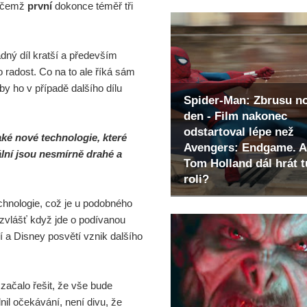
řičemž
první
dokonce téměř tři
adný díl kratší a především
o radost. Co na to ale říká sám
y ho v případě dalšího dílu
Spider-Man: Zbrusu n
den - Film nakonec
odstartoval lépe než
aké nové technologie, které
Avengers: Endgame. A
ální jsou nesmírně drahé a
Tom Holland dál hrát t
roli?
chnologie, což je u podobného
, zvlášť když jde o podívanou
í a Disney posvětí vznik dalšího
 začalo řešit, že vše bude
nil očekávání, není divu, že