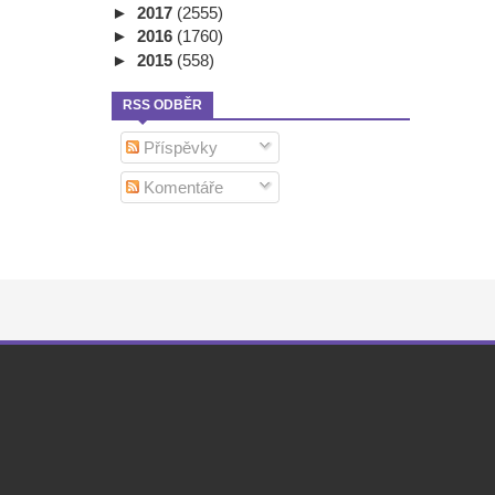
►
2017
(2555)
►
2016
(1760)
►
2015
(558)
RSS ODBĚR
Příspěvky
Komentáře