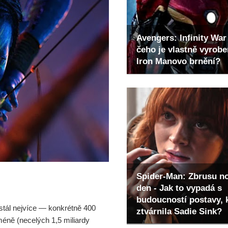
Avengers: Infinity War 
čeho je vlastně vyrob
Iron Manovo brnění?
Spider-Man: Zbrusu n
den - Jak to vypadá s
budoucností postavy, 
stál nejvíce — konkrétně 400
ztvárnila Sadie Sink?
jméně (necelých 1,5 miliardy