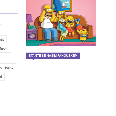
jít
arvel
STAŇTE SE NAŠÍM FANOUŠKEM
ho Třesku
ad