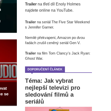
Trailer
na třetí díl Enoly Holmes
m
najdete online na YouTube.
u
Trailer
na seriál The Five Star Weekend
s Jennifer Garner.
Nemilé překvapení, Amazon po dvou
řadách zrušil ceněný seriál Gen V.
Trailer
na film Tom Clancy's Jack Ryan:
Ghost War.
DOPORUČENÝ ČLÁNEK
Téma: Jak vybrat
nejlepší televizi pro
ovat
sledování filmů a
ce se
seriálů