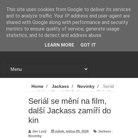
Novinky
Loading...
This site uses cookies from Google to deliver its services
and to analyze traffic. Your IP address and user-agent are
shared with Google along with performance and security
metrics to ensure quality of service, generate usage
statistics, and to detect and address abuse.
LEARN MORE
GOT IT
Home
/
Jackass
/
Novinky
/
Seriál
se mění na film, další Jackass zamíří do kin
Seriál se mění na film,
další Jackass zamíří do
kin
Jan Lysý
pátek, ledna 09, 2026
Jackass
,
Novinky