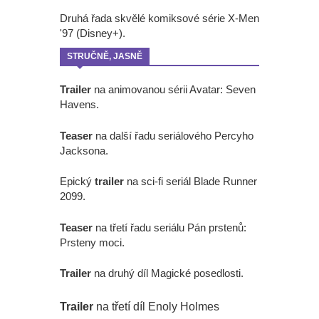
Druhá řada skvělé komiksové série X-Men
'97 (Disney+).
STRUČNĚ, JASNĚ
Trailer
na animovanou sérii Avatar: Seven
Havens.
Teaser
na další řadu seriálového Percyho
Jacksona.
Epický
trailer
na sci-fi seriál Blade Runner
2099.
Teaser
na třetí řadu seriálu Pán prstenů:
Prsteny moci.
Trailer
na druhý díl Magické posedlosti.
Trailer
na třetí díl Enoly Holmes