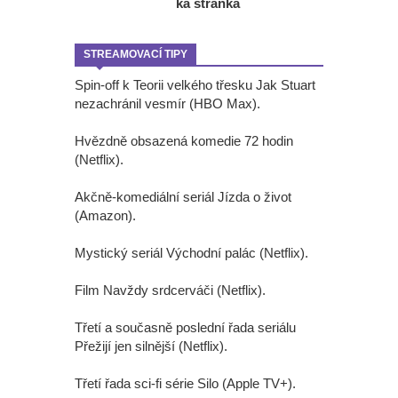
ká stránka
STREAMOVACÍ TIPY
Spin-off k Teorii velkého třesku Jak Stuart
nezachránil vesmír (HBO Max).
Hvězdně obsazená komedie 72 hodin
(Netflix).
Akčně-komediální seriál Jízda o život
(Amazon).
Mystický seriál Východní palác (Netflix).
Film Navždy srdcerváči (Netflix).
Třetí a současně poslední řada seriálu
Přežijí jen silnější (Netflix).
Třetí řada sci-fi série Silo (Apple TV+).