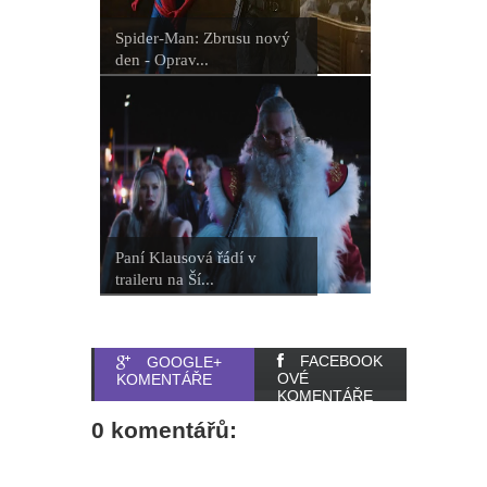
Spider-Man: Zbrusu nový
den - Oprav...
Paní Klausová řádí v
traileru na Ší...
FACEBOOK
GOOGLE+
OVÉ
KOMENTÁŘE
KOMENTÁŘE
0 komentářů: