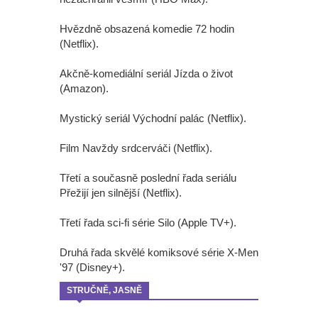
Hvězdně obsazená komedie 72 hodin
(Netflix).
Akčně-komediální seriál Jízda o život
(Amazon).
Mystický seriál Východní palác (Netflix).
Film Navždy srdcerváči (Netflix).
Třetí a současně poslední řada seriálu
Přežijí jen silnější (Netflix).
Třetí řada sci-fi série Silo (Apple TV+).
Druhá řada skvělé komiksové série X-Men
'97 (Disney+).
STRUČNĚ, JASNĚ