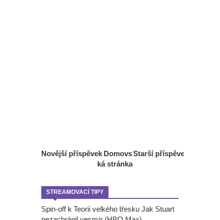
Novější příspěvek
Domovs
Starší příspěvek
ká stránka
STREAMOVACÍ TIPY
Spin-off k Teorii velkého třesku Jak Stuart
nezachránil vesmír (HBO Max).