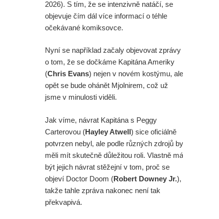
2026). S tím, že se intenzivně natáčí, se
objevuje čím dál více informací o téhle
očekávané komiksovce.
Nyní se například začaly objevovat zprávy
o tom, že se dočkáme Kapitána Ameriky
(
Chris Evans
) nejen v novém kostýmu, ale
opět se bude ohánět Mjolnirem, což už
jsme v minulosti viděli.
Jak víme, návrat Kapitána s Peggy
Carterovou (
Hayley Atwell
) sice oficiálně
potvrzen nebyl, ale podle různých zdrojů by
měli mít skutečně důležitou roli. Vlastně má
být jejich návrat stěžejní v tom, proč se
objeví Doctor Doom (
Robert Downey Jr.
),
takže tahle zpráva nakonec není tak
překvapivá.