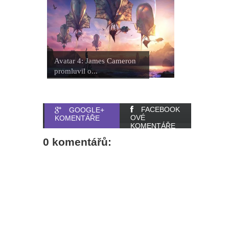
Avatar 4: James Cameron
promluvil o...
FACEBOOK
GOOGLE+
OVÉ
KOMENTÁŘE
KOMENTÁŘE
0 komentářů: