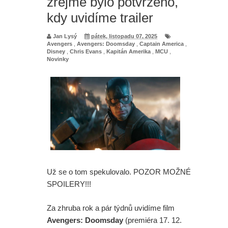
zřejmě bylo potvrzeno,
kdy uvidíme trailer
Jan Lysý
pátek, listopadu 07, 2025
Avengers
,
Avengers: Doomsday
,
Captain America
,
Disney
,
Chris Evans
,
Kapitán Amerika
,
MCU
,
Novinky
Už se o tom spekulovalo. POZOR MOŽNÉ
SPOILERY!!!
Za zhruba rok a pár týdnů uvidíme film
Avengers: Doomsday
(premiéra 17. 12.