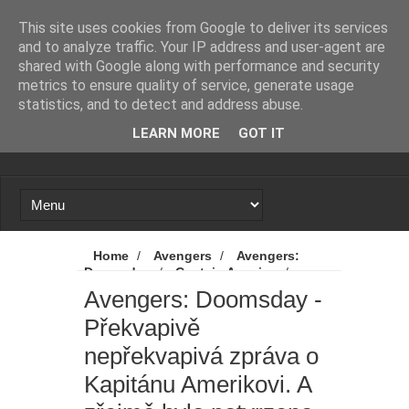
Novinky
Loading...
This site uses cookies from Google to deliver its services
and to analyze traffic. Your IP address and user-agent are
shared with Google along with performance and security
metrics to ensure quality of service, generate usage
statistics, and to detect and address abuse.
LEARN MORE
GOT IT
Home
/
Avengers
/
Avengers:
Doomsday
/
Captain America
/
Disney
/
Chris Evans
/
Kapitán
Avengers: Doomsday -
Amerika
/
MCU
/
Novinky
/
Překvapivě
Avengers: Doomsday - Překvapivě
nepřekvapivá zpráva o Kapitánu Amerikovi. A
nepřekvapivá zpráva o
zřejmě bylo potvrzeno, kdy uvidíme trailer
Kapitánu Amerikovi. A