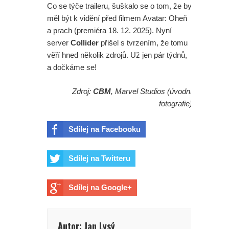
Co se týče traileru, šuškalo se o tom, že by
měl být k vidění před filmem Avatar: Oheň
a prach (premiéra 18. 12. 2025). Nyní
server
Collider
přišel s tvrzením, že tomu
věří hned několik zdrojů. Už jen pár týdnů,
a dočkáme se!
Zdroj:
CBM
, Marvel Studios (úvodní
fotografie)
Sdílej na Facebooku
Sdílej na Twitteru
Sdílej na Google+
Autor: Jan Lysý