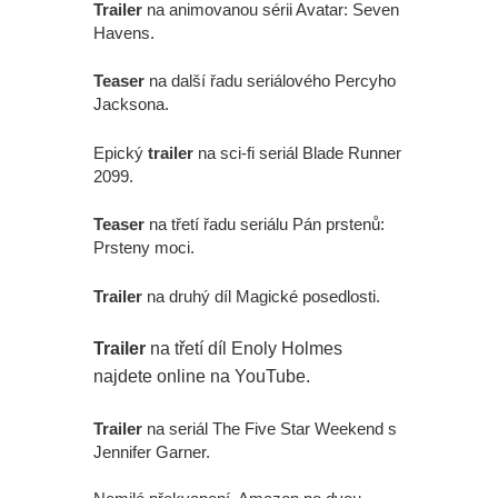
Trailer
na animovanou sérii Avatar: Seven
Havens.
Teaser
na další řadu seriálového Percyho
Jacksona.
Epický
trailer
na sci-fi seriál Blade Runner
2099.
Teaser
na třetí řadu seriálu Pán prstenů:
Prsteny moci.
Trailer
na druhý díl Magické posedlosti.
Trailer
na třetí díl Enoly Holmes
najdete online na YouTube.
Trailer
na seriál The Five Star Weekend s
Jennifer Garner.