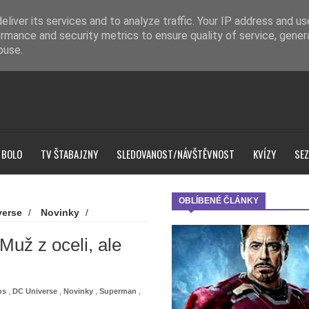
liver its services and to analyze traffic. Your IP address and u
rmance and security metrics to ensure quality of service, gene
buse.
 BOLO
TV ŠTABAJZNY
SLEDOVANOST/NÁVŠTĚVNOST
KVÍZY
SEZ
OBLÍBENÉ ČLÁNKY
verse
/
Novinky
/
m utržil méně než Muž z oceli,
Muž z oceli, ale
os
,
DC Universe
,
Novinky
,
Superman
,