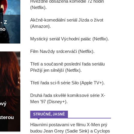
Hvězdně obsazená komedie 72 hodin
(Netflix).
Akčně-komediální seriál Jízda o život
- Z
(Amazon).
eno
Mystický seriál Východní palác (Netflix).
Film Navždy srdcerváči (Netflix).
Třetí a současně poslední řada seriálu
Přežijí jen silnější (Netflix).
Třetí řada sci-fi série Silo (Apple TV+).
Druhá řada skvělé komiksové série X-
Men '97 (Disney+).
ový
STRUČNĚ, JASNĚ
kterou
Hlavními postavami ve filmu X-Men prý
budou Jean Grey (Sadie Sink) a Cyclops