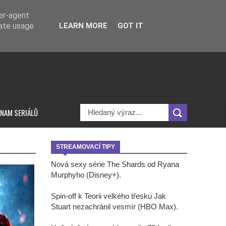
ser-agent
rate usage
LEARN MORE
GOT IT
NAM SERIÁLŮ
STREAMOVACÍ TIPY
Nová sexy série The Shards od Ryana
Murphyho (Disney+).
Spin-off k Teorii velkého třesku Jak
Stuart nezachránil vesmír (HBO Max).