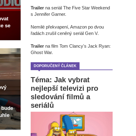
Trailer
na seriál The Five Star Weekend
s Jennifer Garner.
ovat
ce se
Nemilé překvapení, Amazon po dvou
řadách zrušil ceněný seriál Gen V.
Trailer
na film Tom Clancy's Jack Ryan:
Ghost War.
DOPORUČENÝ ČLÁNEK
Téma: Jak vybrat
nejlepší televizi pro
ový
sledování filmů a
seriálů
 bude
uhle