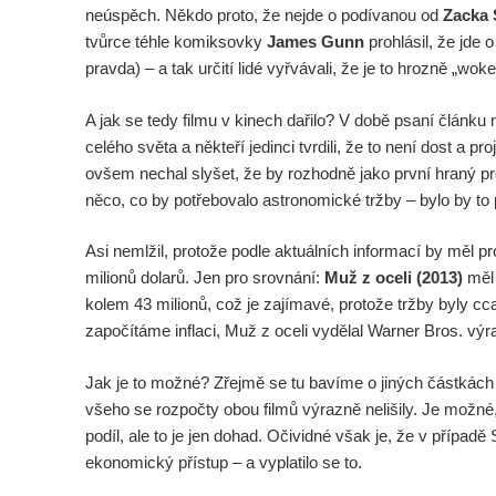
neúspěch. Někdo proto, že nejde o podívanou od
Zacka 
tvůrce téhle komiksovky
James Gunn
prohlásil, že jde 
pravda) – a tak určití lidé vyřvávali, že je to hrozně „woke
A jak se tedy filmu v kinech dařilo? V době psaní článku 
celého světa a někteří jedinci tvrdili, že to není dost a p
ovšem nechal slyšet, že by rozhodně jako první hraný pr
něco, co by potřebovalo astronomické tržby – bylo by to
Asi nemlžil, protože podle aktuálních informací by měl p
milionů dolarů. Jen pro srovnání:
Muž z oceli (2013)
měl 
kolem 43 milionů, což je zajímavé, protože tržby byly cca
započítáme inflaci, Muž z oceli vydělal Warner Bros. 
Jak je to možné? Zřejmě se tu bavíme o jiných částkách 
všeho se rozpočty obou filmů výrazně nelišily. Je možné, 
podíl, ale to je jen dohad. Očividné však je, že v případ
ekonomický přístup – a vyplatilo se to.