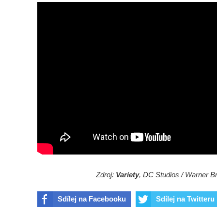
Zdroj:
Variety
, DC Studios / Warner Br
Sdílej na Facebooku
Sdílej na Twitteru