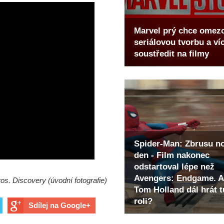
Marvel prý chce omez
seriálovou tvorbu a ví
soustředit na filmy
Spider-Man: Zbrusu n
den - Film nakonec
odstartoval lépe než
Avengers: Endgame. A
os. Discovery (úvodní fotografie)
Tom Holland dál hrát t
roli?
Sdílej na Google+