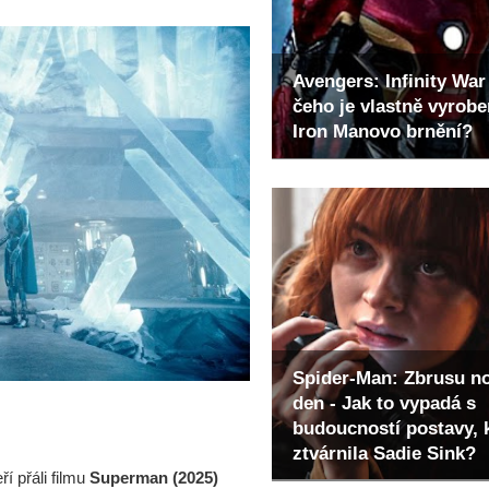
Avengers: Infinity War 
čeho je vlastně vyrob
Iron Manovo brnění?
Spider-Man: Zbrusu n
den - Jak to vypadá s
budoucností postavy, 
ztvárnila Sadie Sink?
ří přáli filmu
Superman (2025)