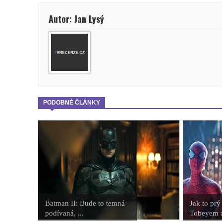
Autor: Jan Lysý
PODOBNÉ ČLÁNKY
Batman II: Bude to temná
Jak to prý
podívaná, ...
Tobeyem a