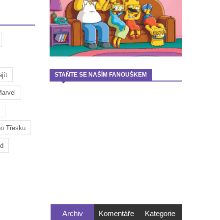
jít
STAŇTE SE NAŠÍM FANOUŠKEM
arvel
ho Třesku
ad
Archiv
Komentáře
Kategorie