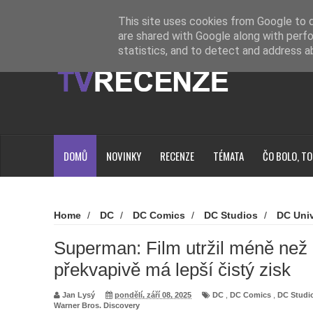
Novinky
Loading...
This site uses cookies from Google to de
are shared with Google along with perfo
statistics, and to detect and address a
DOMŮ
NOVINKY
RECENZE
TÉMATA
ČO BOLO, TO
Home
/
DC
/
DC Comics
/
DC Studios
/
DC Uni
Superman
/
Warner Bros. Discovery
/
Superman: Fil
ale překvapivě má lepší čistý zisk
Superman: Film utržil méně než 
překvapivě má lepší čistý zisk
Jan Lysý
pondělí, září 08, 2025
DC
,
DC Comics
,
DC Studi
Warner Bros. Discovery