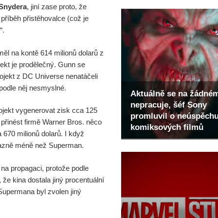
Snydera
, jiní zase proto, že
o příběh přistěhovalce (což je
“.
měl na kontě 614 milionů dolarů z
rojekt je prodělečný. Gunn se
ojekt z DC Universe nenatáčeli
 podle něj nesmyslné.
Aktuálně se na žádné
nepracuje, šéf Sony
rojekt vygenerovat zisk cca 125
promluvil o neúspěch
přinést firmě Warner Bros. něco
komiksových filmů
 670 milionů dolarů. I když
výrazně méně než Superman.
na propagaci, protože podle
že kina dostala jiný procentuální
ě Supermana byl zvolen jiný