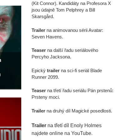
(Kit Connor). Kandidáty na Profesora X
jsou údajně Tom Pelphrey a Bill
Skarsgård.
Trailer
na animovanou sérii Avatar:
Seven Havens.
Teaser
na další řadu seriálového
Percyho Jacksona.
m
Epický
trailer
na sci-fi seriál Blade
u
Runner 2099.
Teaser
na třetí řadu seriálu Pán prstenů:
Prsteny moci.
Trailer
na druhý díl Magické posedlosti.
Trailer
na třetí díl Enoly Holmes
najdete online na YouTube.