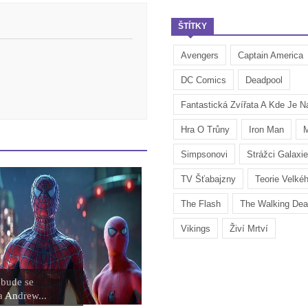
ŠTÍTKY
Avengers
Captain America
DC Comics
Deadpool
Fantastická Zvířata A Kde Je Na
Hra O Trůny
Iron Man
M
Simpsonovi
Strážci Galaxie
TV Šťabajzny
Teorie Velké
The Flash
The Walking De
Vikings
Živí Mrtví
 bude se
 Andrew...