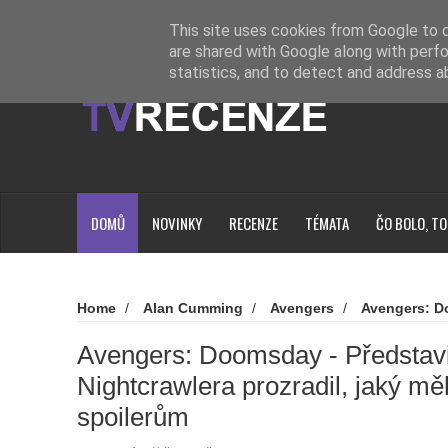
Novinky
Loading...
This site uses cookies from Google to de
are shared with Google along with perfo
statistics, and to detect and address a
DOMŮ
NOVINKY
RECENZE
TÉMATA
ČO BOLO, TO
Home
/
Alan Cumming
/
Avengers
/
Avengers: 
Marvel
/
MCU
/
Nightcrawler
/
Novinky
/
X-Men
Představitel x-menovského Nightcrawlera prozradil, jaký měl 
Avengers: Doomsday - Představ
Nightcrawlera prozradil, jaký měl
spoilerům