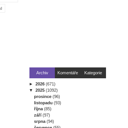
ad
Archiv
Komentáře
Kategorie
►
2026
(671)
▼
2025
(1092)
prosince
(96)
listopadu
(93)
října
(85)
září
(97)
srpna
(94)
července
(55)