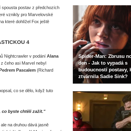
tí spousta postav z předchozích
eré vznikly pro Marvelovské
a které dohlížel Fox ještě
ASTICKOU 4
nů Nightcrawler v podání
Alana
Spider-Man: Zbrusu n
den - Jak to vypadá s
 z čeho asi Marvel nebyl
budoucností postavy, 
Pedrem Pascalem
(Richard
ztvárnila Sadie Sink?
opsal, co se dělo, když tuto
 co byste chtěli zažít.“
 ale na druhou dává jasně