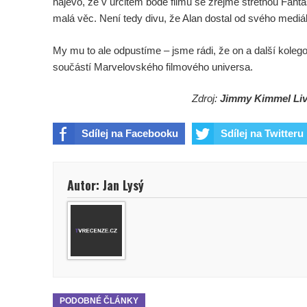
najevo, že v určitém bodě filmu se zřejmě střetnou Fanta
malá věc. Není tedy divu, že Alan dostal od svého medi
My mu to ale odpustíme – jsme rádi, že on a další koleg
součástí Marvelovského filmového universa.
Zdroj:
Jimmy Kimmel Li
Sdílej na Facebooku
Sdílej na Twitteru
Autor: Jan Lysý
PODOBNÉ ČLÁNKY