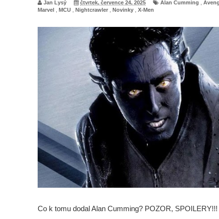
Jan Lysý
čtvrtek, července 24, 2025
Alan Cumming
,
Aveng
Marvel
,
MCU
,
Nightcrawler
,
Novinky
,
X-Men
Co k tomu dodal Alan Cumming? POZOR, SPOILERY!!!