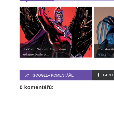
X-Men: Novým Magnetem
Představit
údajně bude p...
je prý ...
FACE
GOOGLE+ KOMENTÁŘE
0 komentářů: