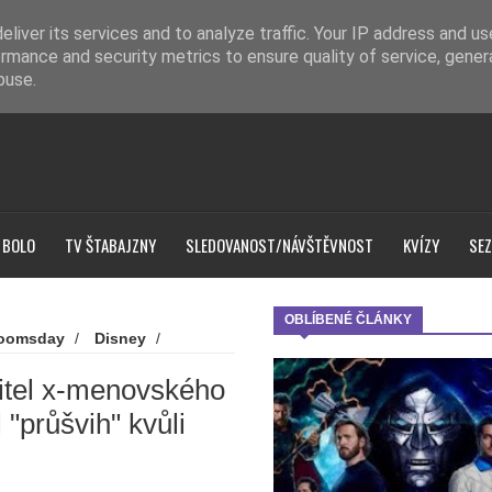
liver its services and to analyze traffic. Your IP address and u
rmance and security metrics to ensure quality of service, gene
buse.
 BOLO
TV ŠTABAJZNY
SLEDOVANOST/NÁVŠTĚVNOST
KVÍZY
SEZ
OBLÍBENÉ ČLÁNKY
Doomsday
/
Disney
/
/
Avengers: Doomsday -
"průšvih" kvůli spoilerům
itel x-menovského
 "průšvih" kvůli