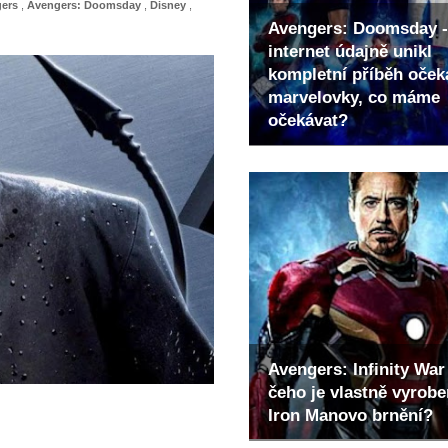
ers
,
Avengers: Doomsday
,
Disney
,
Avengers: Doomsday -
internet údajně unikl
kompletní příběh oče
marvelovky, co máme
očekávat?
Avengers: Infinity War 
čeho je vlastně vyrob
Iron Manovo brnění?