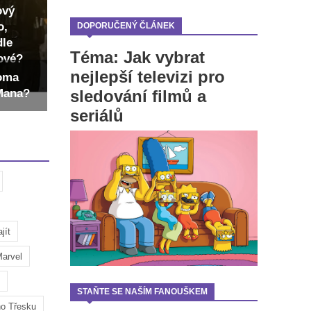
ový
o,
DOPORUČENÝ ČLÁNEK
dle
Téma: Jak vybrat
dové?
nejlepší televizi pro
Toma
sledování filmů a
-Mana?
seriálů
jít
arvel
STAŇTE SE NAŠÍM FANOUŠKEM
ho Třesku