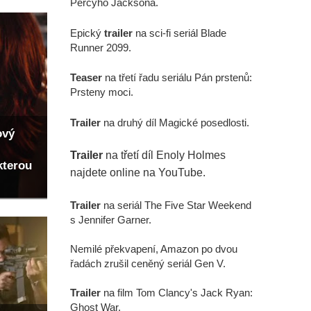
Percyho Jacksona.
Epický
trailer
na sci-fi seriál Blade
Runner 2099.
Teaser
na třetí řadu seriálu Pán prstenů:
Prsteny moci.
Trailer
na druhý díl Magické posedlosti.
ový
Trailer
na třetí díl Enoly Holmes
kterou
najdete online na YouTube.
Trailer
na seriál The Five Star Weekend
s Jennifer Garner.
Nemilé překvapení, Amazon po dvou
řadách zrušil ceněný seriál Gen V.
Trailer
na film Tom Clancy's Jack Ryan:
Ghost War.