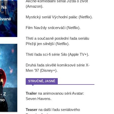
Akčně-komediální seriál Jízda o život
(Amazon).
 Na
Mystický seriál Východní palác (Netflix).
kávané
Film Navždy srdcerváči (Netflix).
Třetí a současně poslední řada seriálu
Přežijí jen silnější (Netflix).
Třetí řada sci-fi série Silo (Apple TV+).
Druhá řada skvělé komiksové série X-
Men '97 (Disney+).
STRUČNĚ, JASNĚ
Trailer
na animovanou sérii Avatar:
- Z
Seven Havens.
eno
Teaser
na další řadu seriálového