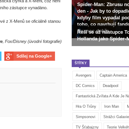
stická čtyřka a X-Meni, což není
Spider-Man: Zbrusu n
álního zástupce vynadáno.
den - Jak by to dopadl
kdyby film vypadal po
ové z X-Menů se oficiálně stanou
toho, co navrhují fan
Ne moc dobře
Řeší se už nástupce 
Hollanda jako Spider
ve
, Fox/Disney (úvodní fotografie)
Sdílej na Google+
ŠTÍTKY
Avengers
Captain America
DC Comics
Deadpool
Fantastická Zvířata A Kde Je Na
Hra O Trůny
Iron Man
M
Simpsonovi
Strážci Galaxie
TV Šťabajzny
Teorie Velké