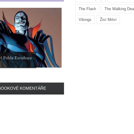
The Flash
The Walking De
Vikings
Živí Mrtví
el Pabla Escobara
BOOKOVÉ KOMENTÁŘE