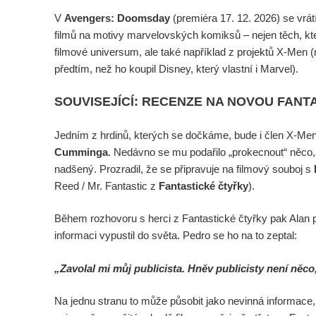
V
Avengers: Doomsday
(premiéra 17. 12. 2026) se vrá
filmů na motivy marvelovských komiksů – nejen těch, kt
filmové universum, ale také například z projektů X-Men (n
předtím, než ho koupil Disney, který vlastní i Marvel).
SOUVISEJÍCÍ: RECENZE NA NOVOU FANT
Jedním z hrdinů, kterých se dočkáme, bude i člen X-Me
Cumminga
. Nedávno se mu podařilo „prokecnout“ něco,
nadšený. Prozradil, že se připravuje na filmový souboj s
Reed / Mr. Fantastic z
Fantastické čtyřky
).
Během rozhovoru s herci z Fantastické čtyřky pak Alan p
informaci vypustil do světa. Pedro se ho na to zeptal:
„Zavolal mi můj publicista. Hněv publicisty není něco,
Na jednu stranu to může působit jako nevinná informace,