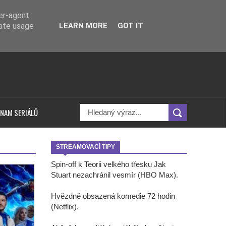
ser-agent
rate usage
LEARN MORE
GOT IT
NAM SERIÁLŮ
STREAMOVACÍ TIPY
Spin-off k Teorii velkého třesku Jak
Stuart nezachránil vesmír (HBO Max).
Hvězdně obsazená komedie 72 hodin
(Netflix).