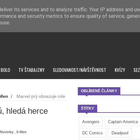
liver its services and to analyze traffic. Your IP address and u
rmance and security metrics to ensure quality of service, gene
buse.
 BOLO
TV ŠTABAJZNY
SLEDOVANOST/NÁVŠTĚVNOST
KVÍZY
SEZ
OBLÍBENÉ ČLÁNKY
-Men
/
Marvel prý obsazuje role
, hledá herce
ŠTÍTKY
Avengers
Captain America
Novinky
,
X-Men
DC Comics
Deadpool