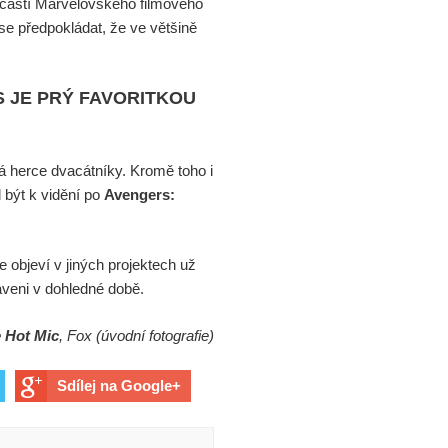
učástí Marvelovského filmového
se předpokládat, že ve většině
S JE PRÝ FAVORITKOU
á herce dvacátníky. Kromě toho i
 být k vidění po
Avengers:
 objeví v jiných projektech už
aveni v dohledné době.
 Hot Mic
, Fox (úvodní fotografie)
Sdílej na Google+