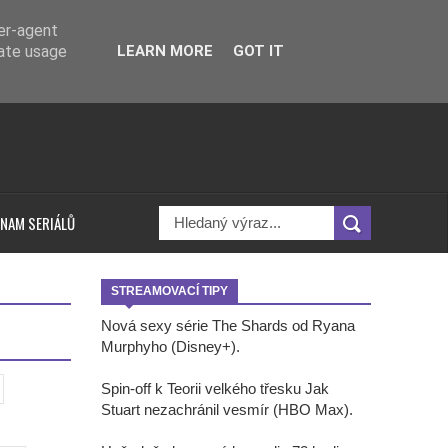
ser-agent
rate usage
LEARN MORE
GOT IT
NAM SERIÁLŮ
STREAMOVACÍ TIPY
Nová sexy série The Shards od Ryana
Murphyho (Disney+).
Spin-off k Teorii velkého třesku Jak
Stuart nezachránil vesmír (HBO Max).