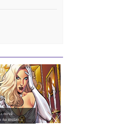
a nová
 na mutan...