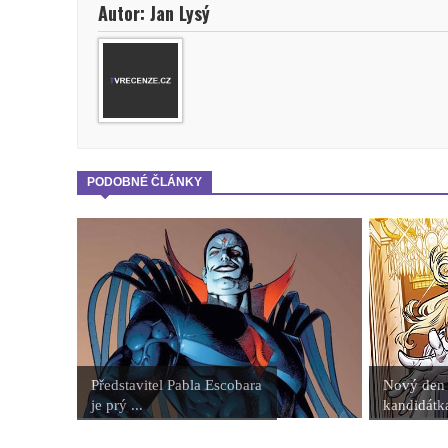
Autor: Jan Lysý
PODOBNÉ ČLÁNKY
Představitel Pabla Escobara
Nový den 
je prý ...
kandidátka