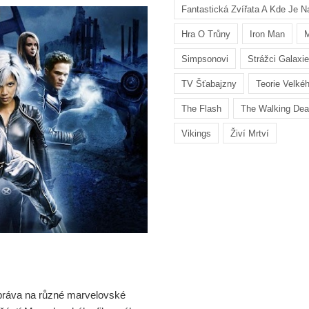
Fantastická Zvířata A Kde Je Na
Hra O Trůny
Iron Man
M
Simpsonovi
Strážci Galaxie
TV Šťabajzny
Teorie Velké
The Flash
The Walking De
Vikings
Živí Mrtví
 práva na různé marvelovské