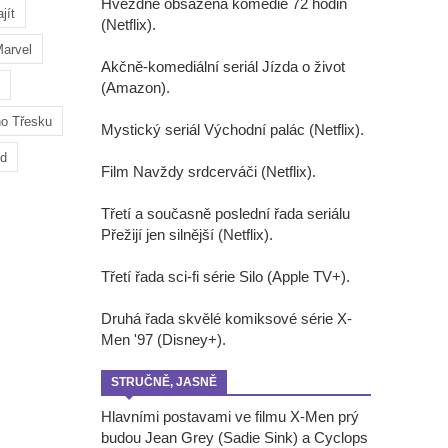
Hvězdně obsazená komedie 72 hodin
jít
(Netflix).
arvel
Akčně-komediální seriál Jízda o život
(Amazon).
ho Třesku
Mystický seriál Východní palác (Netflix).
ad
Film Navždy srdcerváči (Netflix).
Třetí a současně poslední řada seriálu
Přežijí jen silnější (Netflix).
Třetí řada sci-fi série Silo (Apple TV+).
Druhá řada skvělé komiksové série X-
Men '97 (Disney+).
STRUČNĚ, JASNĚ
Hlavními postavami ve filmu X-Men prý
budou Jean Grey (Sadie Sink) a Cyclops