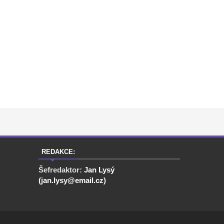
REDAKCE:
Šefredaktor:
Jan Lysý
(jan.lysy@email.cz)