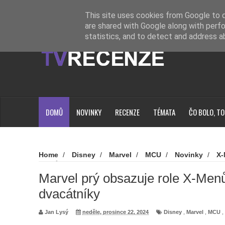
Novinky
Loading...
This site uses cookies from Google to de
are shared with Google along with perfo
statistics, and to detect and address a
DOMŮ
NOVINKY
RECENZE
TÉMATA
ČO BOLO, TO
Home
/
Disney
/
Marvel
/
MCU
/
Novinky
/
X
X-Menů, hledá herce dvacátníky
Marvel prý obsazuje role X-Menů
dvacátníky
Jan Lysý
neděle, prosince 22, 2024
Disney
,
Marvel
,
MCU
,