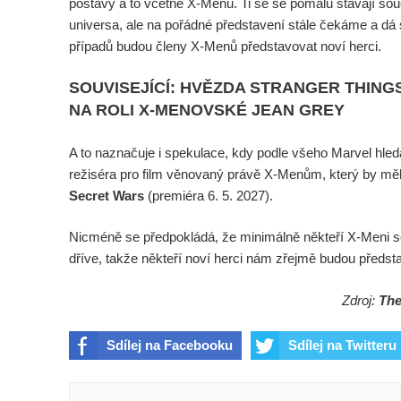
postavy a to včetně X-Menů. Ti se se pomalu stávají so
universa, ale na pořádné představení stále čekáme a dá 
případů budou členy X-Menů představovat noví herci.
SOUVISEJÍCÍ: HVĚZDA STRANGER THING
NA ROLI X-MENOVSKÉ JEAN GREY
A to naznačuje i spekulace, kdy podle všeho Marvel hled
režiséra pro film věnovaný právě X-Menům, který by měl
Secret Wars
(premiéra 6. 5. 2027).
Nicméně se předpokládá, že minimálně někteří X-Meni se
dříve, takže někteří noví herci nám zřejmě budou předst
Zdroj:
The
Sdílej na Facebooku
Sdílej na Twitteru